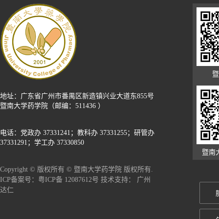
暨
地址：广东省广州市番禺区新造镇兴业大道东855号
暨南大学药学院（邮编：511436 ）
电话：党政办 37331241；教科办 37331255；研管办
37331291；学工办 37330850
暨南
Copyright © 版权所有 © 暨南大学药学院 版权所有.
广州
ICP备案号：粤ICP备 12087612号 技术支持：
达仁