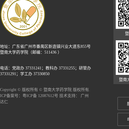
暨
地址：广东省广州市番禺区新造镇兴业大道东855号
暨南大学药学院（邮编：511436 ）
电话：党政办 37331241；教科办 37331255；研管办
37331291；学工办 37330850
暨南
Copyright © 版权所有 © 暨南大学药学院 版权所有.
广州
ICP备案号：粤ICP备 12087612号 技术支持：
达仁