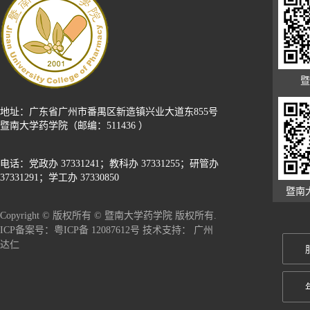
暨
地址：广东省广州市番禺区新造镇兴业大道东855号
暨南大学药学院（邮编：511436 ）
电话：党政办 37331241；教科办 37331255；研管办
37331291；学工办 37330850
暨南
Copyright © 版权所有 © 暨南大学药学院 版权所有.
广州
ICP备案号：粤ICP备 12087612号 技术支持：
达仁