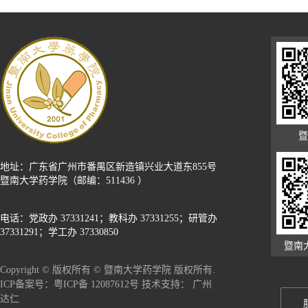
暨
地址：广东省广州市番禺区新造镇兴业大道东855号
暨南大学药学院（邮编：511436 ）
电话：党政办 37331241；教科办 37331255；研管办
37331291；学工办 37330850
暨南
Copyright © 版权所有 © 暨南大学药学院 版权所有.
广州
ICP备案号：粤ICP备 12087612号 技术支持：
达仁