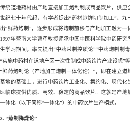
传统道地药材由产地直接加工炮制制成商品饮片，供应
世纪七十年代起，有学者提出
“
药材趁鲜切制加工
”
、九
出
“
鲜药炮制
”
，逐步形成将炮制前移与产地加工融为一
1997
年暨南大学曹晖教授师承中国中医科学院中药研究
生学习期间，率先提出
“
中药采制控质论
”“
中药炮制制
“
实施中药材在道地产区一次性制成中药饮片产业设想
”
“
鲜药炮制论（产地加工炮制一体化论）
”
，
即在建立道
基地的基础上，进行中药饮片工业化、集约化、现代化
医临床提供优质、高效、稳定的商品饮片。这就是
产地
一体化（以下简称
“
一体化
”
）的中药饮片生产模式。
2. “蒸制降燥论”