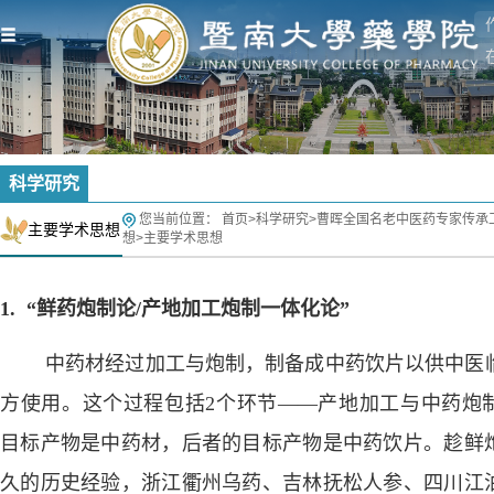
科学研究
您当前位置：
首页
>
科学研究
>
曹晖全国名老中医药专家传承
主要学术思想
想
>
主要学术思想
1. “鲜药炮制论/产地加工炮制一体化论”
中药材经过加工与炮制，制备成中药饮片以供中医
方使用。这个过程包括
2
个环节
——
产地加工与中药炮
目标产物是中药材，后者的目标产物是中药饮片。
趁鲜
久的历史经验，浙江衢州乌药、吉林抚松人参、四川江