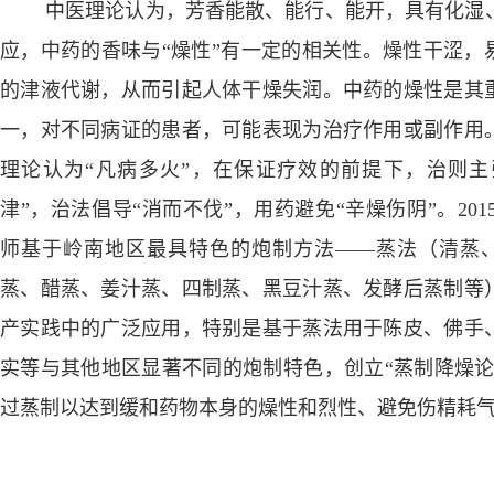
中医理论认为，芳香能散、能行、能开，具有化湿
应，中药的香味与
“
燥性
”
有一定的相关性。燥性干涩，
的津液代谢，从而引起人体干燥失润。中药的燥性是其
一，对不同病证的患者，可能表现为治疗作用或副作用
理论认为
“
凡病多火
”
，在保证疗效的前提下，治则主
津
”
，治法倡导
“
消而不伐
”
，用药避免
“
辛燥伤阴
”
。
201
师基于岭南地区最具特色的炮制方法
——
蒸法（清蒸
蒸、醋蒸、姜汁蒸、四制蒸、黑豆汁蒸、发酵后蒸制等
产实践中的广泛应用，特别是基于蒸法用于陈皮、佛手
实等与其他地区显著不同的炮制特色，创立
“
蒸制
降
燥
过蒸制以达到缓和药物本身的燥性和烈性、避免伤精耗