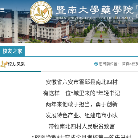
校友之家
校友风采
您当前位置：
首页
>
校
安徽省六安市霍邱县南北四村
有这样一位“城里来的”年轻书记
两年来他敢于担当，勇于创新
发展特色产业、组建电商小队
带领南北四村人民脱贫致富
“
软弱涣散村”变成全县考核第一的先进村