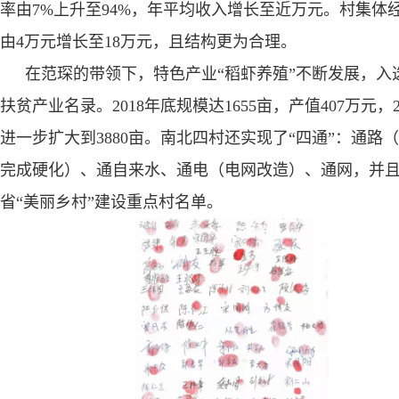
率由
7%
上升至
94%
，年平均收入增长至近万元。村集体
由
4
万元增长至
18
万元，且结构更为合理。
在范琛的带领下，特色产业“稻虾养殖”不断发展，入
扶贫产业名录。
2018
年底规模达
1655
亩，产值
407
万元，
进一步扩大到
3880
亩。南北四村还实现了“四通”：通路
完成硬化）、通自来水、通电（电网改造）、通网，并
省“美丽乡村”建设重点村名单。