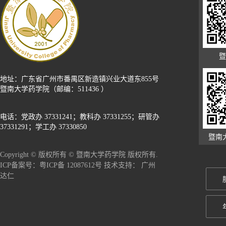
暨
地址：广东省广州市番禺区新造镇兴业大道东855号
暨南大学药学院（邮编：511436 ）
电话：党政办 37331241；教科办 37331255；研管办
37331291；学工办 37330850
暨南
Copyright © 版权所有 © 暨南大学药学院 版权所有.
广州
ICP备案号：粤ICP备 12087612号 技术支持：
达仁