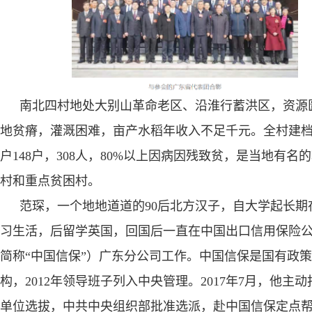
南北四村地处大别山革命老区、沿淮行蓄洪区，资源
地贫瘠，灌溉困难，亩产水稻年收入不足千元。全村建
户
148
户，
308
人，
80%
以上因病因残致贫，是当地有名的
村和重点贫困村。
范琛，一个地地道道的
90
后北方汉子，自大学起长期
习生活，后留学英国，回国后一直在中国出口信用保险
简称“中国信保”）广东分公司工作。中国信保是国有政
构，
2012
年领导班子列入中央管理。
2017
年
7
月，他主动
单位选拔，中共中央组织部批准选派，赴中国信保定点