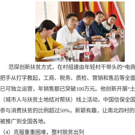
范琛创新扶贫方式，在村组建由年轻村干带头的“电商
把手从打字教起，工商、税务、质检、营销和售后等全
已可独立运营，年销售额已突破
100
万元。他创新开展“土
（城市人与扶贫土地结对帮扶）线上活动，中国信保全
参与消费扶贫的比例超过
50%
，新颖有趣，让南北四村的
被推广到全国各地。
（
4
）克服重重困难，整村脱贫出列