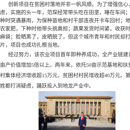
创新项目在贫困村落地并非一帆风顺。为了增强信心
虑，实施的头一年，范琛经常带头吃在田垄，睡在车间
种时突遇暴雨，为保种苗他和村干部连夜开卡车回村；
农家肥，下种时他带头挑粪担；蔬果发货时间紧，收获
麻袋；脸晒黑了，皮晒脱了，但这个城市青年和村民却
片，项目也成功扎根当地。
经过努力，该农业项目首年即种养成功，全产业链建
亩产价值增加
5
倍以上。两年来，依托
50
亩示范基地和扶
村集体经济增收超
15
万元，贫困村村民增收超
40
万元。
姓都打消疑虑，踊跃投入到地龙产业中。