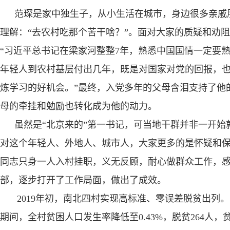
范琛是家中独生子，从小生活在城市，身边很多亲戚
理解：“去农村吃那个苦干啥？”。面对大家的质疑和劝
“习近平总书记在梁家河整整
7
年，熟悉中国国情一定要
年轻人到农村基层付出几年，既是对国家对党的回报，
炼学习的好机会。”最终，入党多年的父母含泪支持了他
母的牵挂和勉励也转化成为他的动力。
虽然是“北京来的”第一书记，可当地干群并非一开始就
对这个年轻人、外地人、城市人，大家更多的是怀疑和
同志只身一人入村挂职，义无反顾，耐心做群众工作，
部，逐步打开了工作局面，做出了成效。
2019
年初，南北四村实现高标准、零误差脱贫出列。
期间，全村贫困人口发生率降低至
0.43%
，脱贫
264
人，