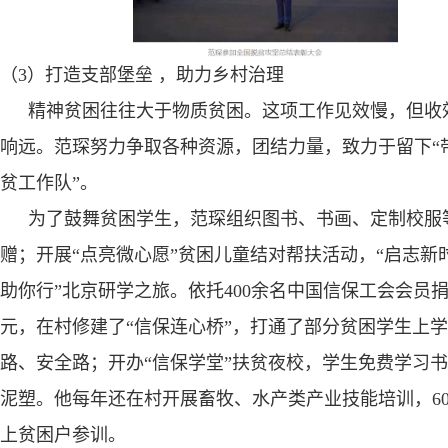
（
3
）打造支部堡垒 ，助力乡村治理
精神贫困往往大于物质贫困。这项工作见效慢，但收
响远。范琛努力争取各种资源，团结力量，致力于留下“
贫工作队”。
为了鼓舞贫困学生，范琛组织图书、书画、定制校服
赠；开展“点亮微心愿”贫困儿童结对帮扶活动，“启志新
助你行”北京研学之旅。依托
400
余名中国信保工会会员
元，在村修建了“信保连心桥”，打通了部分贫困学生上
路、安全路；开办“信保学堂”扶贫夜校，学生免费学习
泥塑。他每年还在村开展畜牧、水产类产业技能培训，
6
上贫困户参训。