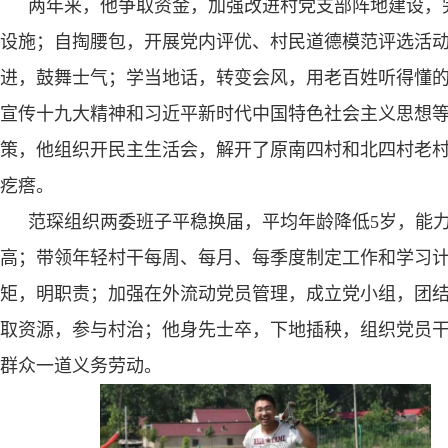
两年来，他争取资金，加强改进村党支部阵地建设，
设施；自掏腰包，开展党内评优、村民道德模范评选活
进，鼓舞士气；学当地话，转变会风，用老百姓听得懂
宣传十九大精神和习近平新时代中国特色社会主义思想
策，他组织开民主生活会，解开了原南四村和北四村老
疙瘩。
范琛组织两委班子平稳换届，平均年龄降低
5
岁，能
高；带领年轻村干每周、每月、每季度制定工作和学习
矩，明职责；加强在外流动党员管理，成立党小组，团
取资源，参与村治；他身先士卒，下地插秧，组织党员
群众一道义务劳动。