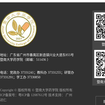
暨
地址：广东省广州市番禺区新造镇兴业大道东855号
暨南大学药学院（邮编：511436 ）
电话：党政办 37331241；教科办 37331255；研管办
37331291；学工办 37330850
暨南
Copyright © 版权所有 © 暨南大学药学院 版权所有.
广州
ICP备案号：粤ICP备 12087612号 技术支持：
达仁