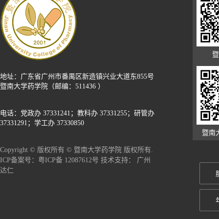
暨
地址：广东省广州市番禺区新造镇兴业大道东855号
暨南大学药学院（邮编：511436 ）
电话：党政办 37331241；教科办 37331255；研管办
37331291；学工办 37330850
暨南
Copyright © 版权所有 © 暨南大学药学院 版权所有.
广州
ICP备案号：粤ICP备 12087612号 技术支持：
达仁