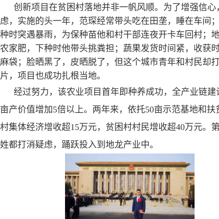
创新项目在贫困村落地并非一帆风顺。为了增强信心
虑，实施的头一年，范琛经常带头吃在田垄，睡在车间
种时突遇暴雨，为保种苗他和村干部连夜开卡车回村；
农家肥，下种时他带头挑粪担；蔬果发货时间紧，收获
麻袋；脸晒黑了，皮晒脱了，但这个城市青年和村民却
片，项目也成功扎根当地。
经过努力，该农业项目首年即种养成功，全产业链建
亩产价值增加
5
倍以上。两年来，依托
50
亩示范基地和扶
村集体经济增收超
15
万元，贫困村村民增收超
40
万元。
姓都打消疑虑，踊跃投入到地龙产业中。