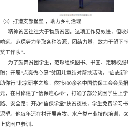
（
3
）打造支部堡垒 ，助力乡村治理
精神贫困往往大于物质贫困。这项工作见效慢，但收
响远。范琛努力争取各种资源，团结力量，致力于留下“
贫工作队”。
为了鼓舞贫困学生，范琛组织图书、书画、定制校服
赠；开展“点亮微心愿”贫困儿童结对帮扶活动，“启志新
助你行”北京研学之旅。依托
400
余名中国信保工会会员
元，在村修建了“信保连心桥”，打通了部分贫困学生上
路、安全路；开办“信保学堂”扶贫夜校，学生免费学习
泥塑。他每年还在村开展畜牧、水产类产业技能培训，
6
上贫困户参训。