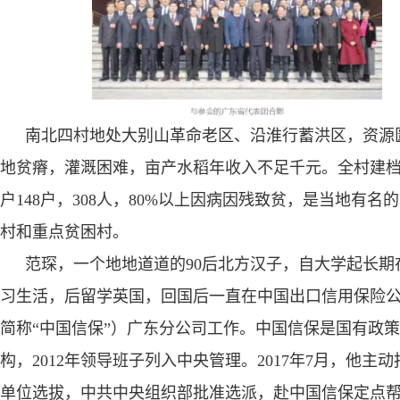
南北四村地处大别山革命老区、沿淮行蓄洪区，资源
地贫瘠，灌溉困难，亩产水稻年收入不足千元。全村建
户
148
户，
308
人，
80%
以上因病因残致贫，是当地有名的
村和重点贫困村。
范琛，一个地地道道的
90
后北方汉子，自大学起长期
习生活，后留学英国，回国后一直在中国出口信用保险
简称“中国信保”）广东分公司工作。中国信保是国有政
构，
2012
年领导班子列入中央管理。
2017
年
7
月，他主动
单位选拔，中共中央组织部批准选派，赴中国信保定点