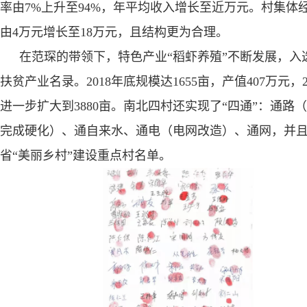
率由
7%
上升至
94%
，年平均收入增长至近万元。村集体
由
4
万元增长至
18
万元，且结构更为合理。
在范琛的带领下，特色产业“稻虾养殖”不断发展，入
扶贫产业名录。
2018
年底规模达
1655
亩，产值
407
万元，
进一步扩大到
3880
亩。南北四村还实现了“四通”：通路
完成硬化）、通自来水、通电（电网改造）、通网，并
省“美丽乡村”建设重点村名单。