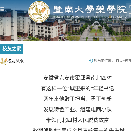
校友之家
校友风采
您当前位置：
首页
>
校
安徽省六安市霍邱县南北四村
有这样一位“城里来的”年轻书记
两年来他敢于担当，勇于创新
发展特色产业、组建电商小队
带领南北四村人民脱贫致富
“
软弱涣散村”变成全县考核第一的先进村