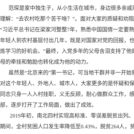
范琛是家中独生子，从小生活在城市，身边很多亲戚
理解：“去农村吃那个苦干啥？”。面对大家的质疑和劝
“习近平总书记在梁家河整整
7
年，熟悉中国国情一定要
年轻人到农村基层付出几年，既是对国家对党的回报，
炼学习的好机会。”最终，入党多年的父母含泪支持了他
母的牵挂和勉励也转化成为他的动力。
虽然是“北京来的”第一书记，可当地干群并非一开始就
对这个年轻人、外地人、城市人，大家更多的是怀疑和
同志只身一人入村挂职，义无反顾，耐心做群众工作，
部，逐步打开了工作局面，做出了成效。
2019
年初，南北四村实现高标准、零误差脱贫出列。
期间，全村贫困人口发生率降低至
0.43%
，脱贫
264
人，