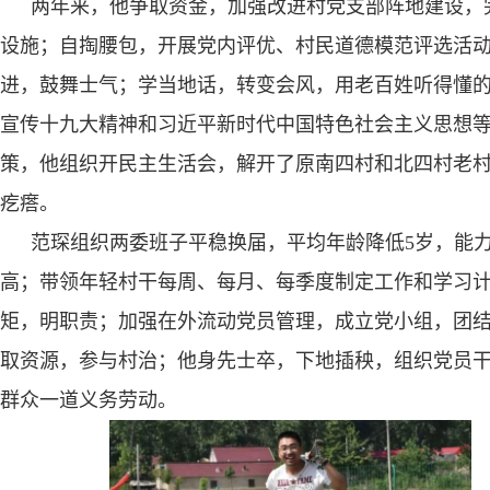
两年来，他争取资金，加强改进村党支部阵地建设，
设施；自掏腰包，开展党内评优、村民道德模范评选活
进，鼓舞士气；学当地话，转变会风，用老百姓听得懂
宣传十九大精神和习近平新时代中国特色社会主义思想
策，他组织开民主生活会，解开了原南四村和北四村老
疙瘩。
范琛组织两委班子平稳换届，平均年龄降低
5
岁，能
高；带领年轻村干每周、每月、每季度制定工作和学习
矩，明职责；加强在外流动党员管理，成立党小组，团
取资源，参与村治；他身先士卒，下地插秧，组织党员
群众一道义务劳动。