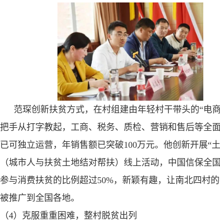
范琛创新扶贫方式，在村组建由年轻村干带头的“电商
把手从打字教起，工商、税务、质检、营销和售后等全
已可独立运营，年销售额已突破
100
万元。他创新开展“土
（城市人与扶贫土地结对帮扶）线上活动，中国信保全
参与消费扶贫的比例超过
50%
，新颖有趣，让南北四村的
被推广到全国各地。
（
4
）克服重重困难，整村脱贫出列