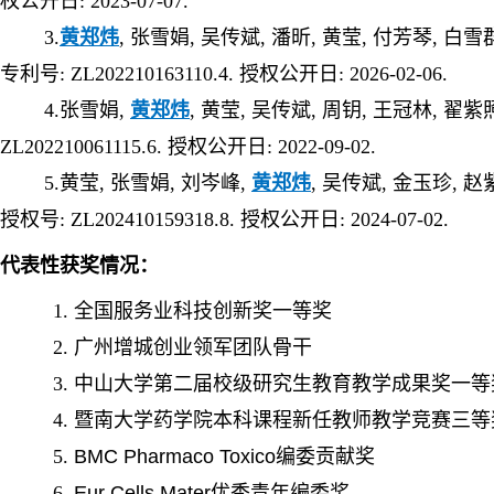
权公开日: 2023-07-07.
3.
黄郑炜
, 张雪娟, 吴传斌, 潘昕, 黄莹, 付芳琴, 白雪
专利号: ZL202210163110.4. 授权公开日: 2026-02-06.
4.张雪娟,
黄郑炜
, 黄莹, 吴传斌, 周钥, 王冠林, 翟紫
ZL202210061115.6. 授权公开日: 2022-09-02.
5.黄莹, 张雪娟, 刘岑峰,
黄郑炜
, 吴传斌, 金玉珍, 赵
授权号: ZL202410159318.8. 授权公开日: 2024-07-02.
代表性
获奖情况：
1. 全国服务业科技创新奖一等奖
2. 广州增城创业领军团队骨干
3. 中山大学第二届校级研究生教育教学成果奖一等
4. 暨南大学药学院本科课程新任教师教学竞赛三等
5.
BMC Pharmaco Toxico
编委贡献奖
6.
Eur Cells Mater
优秀青年编委奖