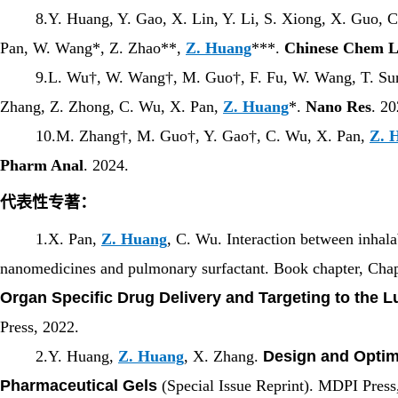
8.Y. Huang, Y. Gao, X. Lin, Y. Li, S. Xiong, X. Guo, C
Pan, W. Wang*, Z. Zhao**,
Z. Huang
***.
Chinese Chem L
9.L. Wu†, W. Wang†, M. Guo†, F. Fu, W. Wang, T. Su
Zhang, Z. Zhong, C. Wu, X. Pan,
Z. Huang
*.
Nano Res
. 20
10.M. Zhang†, M. Guo†, Y. Gao†, C. Wu, X. Pan,
Z. 
Pharm Anal
. 2024.
代表性专著：
1.X. Pan,
Z. Huang
, C. Wu. Interaction between inhala
nanomedicines and pulmonary surfactant. Book chapter, Chap
Organ Specific Drug Delivery and Targeting to the 
Press, 2022.
2.Y. Huang,
Z. Huang
, X. Zhang.
Design and Optim
Pharmaceutical Gels
(Special Issue Reprint). MDPI Press