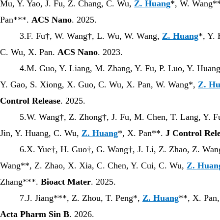
Mu, Y. Yao, J. Fu, Z. Chang, C. Wu,
Z. Huang
*, W. Wang**
Pan***.
ACS Nano
. 2025.
3.F. Fu†, W. Wang†, L. Wu, W. Wang,
Z. Huang
*, Y.
C. Wu, X. Pan.
ACS Nano
. 2023.
4.M. Guo, Y. Liang, M. Zhang, Y. Fu, P. Luo, Y. Huang
Y. Gao, S. Xiong, X. Guo, C. Wu, X. Pan, W. Wang*,
Z. H
Control Release
. 2025.
5.W. Wang†, Z. Zhong†, J. Fu, M. Chen, T. Lang, Y. Fu,
Jin, Y. Huang, C. Wu,
Z. Huang
*, X. Pan**.
J Control Rel
6.X. Yue†, H. Guo†, G. Wang†, J. Li, Z. Zhao, Z. Wan
Wang**, Z. Zhao, X. Xia, C. Chen, Y. Cui, C. Wu,
Z. Huan
Zhang***.
Bioact Mater
. 2025.
7.J. Jiang***, Z. Zhou, T. Peng*,
Z. Huang
**, X. Pan
Acta Pharm Sin B
. 2026.