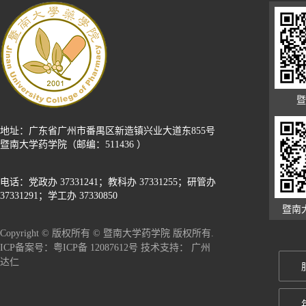
暨
地址：广东省广州市番禺区新造镇兴业大道东855号
暨南大学药学院（邮编：511436 ）
电话：党政办 37331241；教科办 37331255；研管办
37331291；学工办 37330850
暨南
Copyright © 版权所有 © 暨南大学药学院 版权所有.
广州
ICP备案号：粤ICP备 12087612号 技术支持：
达仁