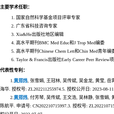
主要学术任职：
1.
国家自然科学基金项目评审专家
2.
广东省科技
咨询
专家
3.
Xia&He出版社地区编辑
4.
高水平
期刊
BMC Med Educ
和
J Trop Med
编委
5.
高水平
期刊
Chinese Chem Lett
和
Chin Med
青年编
6.
Taylor & Francis出版社Early Career Peer Revi
代表性专利：
1.
黄郑炜
, 张雪娟, 王冠林, 吴传斌, 吴金龙, 黄莹, 岳霄
海华. 授权号: ZL202211255974.5. 授权公开日: 2023-08-11
2.
黄郑炜
, 付芳琴, 吴传斌, 王文浩, 吴林静, 张雪娟, 
陈航平. 申请号: CN202210715997.3. 授权号: ZL202210715