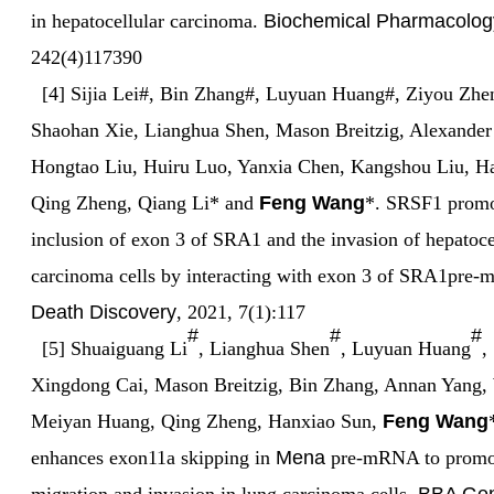
in hepatocellular carcinoma.
Biochemical Pharmacolog
242(4)117390
[4] Sijia Lei#, Bin Zhang#, Luyuan Huang#, Ziyou Zhe
Shaohan Xie, Lianghua Shen, Mason Breitzig, Alexander
Hongtao Liu, Huiru Luo, Yanxia Chen, Kangshou Liu, H
Qing Zheng, Qiang Li* and
Feng Wang
*. SRSF1 promo
inclusion of exon 3 of SRA1 and the invasion of hepatoce
carcinoma cells by interacting with exon 3 of SRA1pr
Death Discovery
, 2021, 7(1):117
#
#
#
[5] Shuaiguang Li
, Lianghua Shen
, Luyuan Huang
,
Xingdong Cai, Mason Breitzig, Bin Zhang, Annan Yang,
Meiyan Huang, Qing Zheng, Hanxiao Sun,
Feng Wang
enhances exon11a skipping in
Mena
pre-mRNA to promo