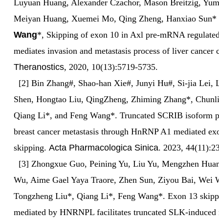
Luyuan Huang, Alexander Czachor, Mason Breitzig, Yu
Meiyan Huang, Xuemei Mo, Qing Zheng, Hanxiao Sun*
Wang
*, Skipping of exon 10 in Axl pre-mRNA regulat
mediates invasion and metastasis process of liver cancer c
Theranostics
, 2020, 10(13):5719-5735.
[2] Bin Zhang#, Shao-han Xie#, Junyi Hu#, Si-jia Lei, 
Shen, Hongtao Liu, QingZheng, Zhiming Zhang*, Chunl
Qiang Li*, and Feng Wang*. Truncated SCRIB isoform 
breast cancer metastasis through HnRNP A1 mediated ex
skipping.
Acta Pharmacologica Sinica
. 2023, 44(11):2
[3] Zhongxue Guo, Peining Yu, Liu Yu, Mengzhen Huan
Wu, Aime Gael Yaya Traore, Zhen Sun, Ziyou Bai, Wei 
Tongzheng Liu*, Qiang Li*, Feng Wang*. Exon 13 skipp
mediated by HNRNPL facilitates truncated SLK-induced 