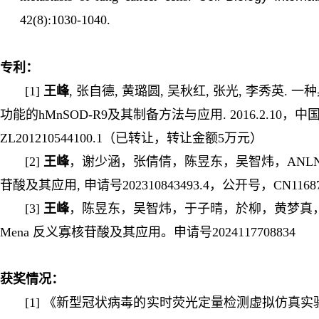
42(8):1030-1040.
专利：
[1]
王峰
, 张自德, 黄璐圆, 吴秋红, 张光, 李秀英. 
功能的hMnSOD-R9及其制备方法与应用. 2016.2.10，中
ZL201210544100.1（已转让，转让金额5万元）
[2]
王峰
，谢少涵，张倩倩，陈昱东，吴智炜，ANLN
苷酸及其应用, 申请号202310843493.4，公开号，CN11687
[3]
王峰
，陈昱东，吴智炜，于子晴，於柳，黄梦真
Mena 反义寡核苷酸及其应用。申请号2024117708834
获奖情况：
[1] 《新型冠状病毒的实时荧光定量检测虚拟仿真实验》