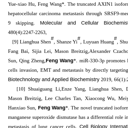
Yue‑xiao Hu, Feng Wang*. The truncated AXIN1 isofor
hepatocellular carcinoma metastasis through SRSF9-me
9 skipping.
Molecular and Cellular Biochemist
480(4):2247-2263,
#
#
#
[9] Lianghua Shen
, Shanze Yi
, Luyuan Huang
, Shu
Fang Bai, Sijia Lei, Mason Breitzig,Alexander Czach
Sun, Qing Zheng,
Feng Wang
*. miR-330-3p promotes 
cells invasion, EMT and metastasis by directly targeti
Biotechnology and Applied Biochemistry
2019, 66(1):
[10] Shuaiguang Li,Enze Yang, Lianghua Shen, D
Mason Breitzig, Lee Charles Tan, Xiaocong Wu, Mei
Hanxiao Sun,
Feng Wang
*. The novel truncated isofo
manganese superoxide dismutase has a differential role i
metastasis of lung cancer cells.
Cell Biology Internat