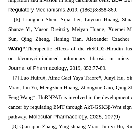
migration and invasion in lung carcinoma cells.
BBA
Ge
Regulatory Mechanisms,
2019, (1862)8:858-869.
[6] Lianghua Shen, Sijia Lei, Luyuan Huang, Shua
Shanze Yi, Mason Breitzig, Meiyan Huang, Xuemei M
Sun, Qing Zheng, Jianing Tian, Alexander Czacho
Wang
*.Therapeutic effects of the rhSOD2-Hirudin fus
on bleomycin-induced pulmonary fibrosis in mice
Journal of Pharmacology
, 2019, 852:77-89.
[7] Luo Huiru#, Aime Gael Yaya Traore#, Junyi Hu, Y
Miao, Liu Yu, Mengzhen Huang, Zhongxue Guo, Qing Z
Feng Wang*. HnRNPAB is involved in the development o
cancer by regulating EMT through AkT-GSK3β-Wnt sign
pathway.
Molecular Pharmacology
, 2025, 107(9)
[8] Qian‑qian Zhang, Ying‑shuang Miao, Jun‑yi Hu, Ru