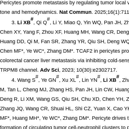
Pericytes promote metastasis by regulating tumor local 
tone and hemodynamics.
Nat Commun
. 2025;16(1):711
#
#
3.
Li XB
, Qi Q
, Li Y, Miao Q, Yin WQ, Pan JH, Z
Chen XY, Yang F, Zhou XF, Huang MH, Wang CR, Deng
Huang DD, Qi M, Fan SR, Zhang YR, Qiu SH, Deng WQ,
Chen MF*, Ye WC*, Zhang DM*. TCAF2 in pericytes pr
colorectal cancer liver metastasis via inhibiting cold-sen
TRPM8 channel.
Adv Sci
, 2023; 10(30):e2302717.
#
#
#
#
#
4.
Wang S
, Ye GN
, Xu XL
, Lin YN
,
Li XB
, Zh
M, Tan L, Cheng MJ, Zhang HS, Pan JH, Lin CW, Huan
Deng R, Li XM, Wang GS, Qiu SH, Chu XD, Chen YH, 
Zhang JQ, Wang CR, Shuai HL, Shi CZ, Yuan X, Cao Y
MF*, Huang MH*, Ye WC*, Zhang DM*. Pericyte drives 
formation of circulating tumor cell-neutrophil clusters to