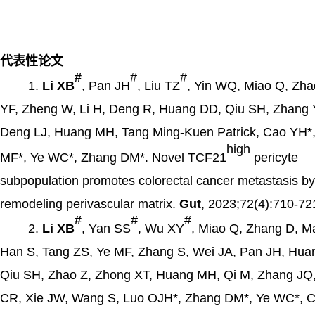
代表性论文
#
#
#
1.
Li XB
, Pan JH
, Liu TZ
, Yin WQ, Miao Q, Zha
YF, Zheng W, Li H, Deng R, Huang DD, Qiu SH, Zhang 
Deng LJ, Huang MH, Tang Ming-Kuen Patrick, Cao YH*
high
MF*, Ye WC*, Zhang DM*. Novel TCF21
pericyte
subpopulation promotes colorectal cancer metastasis by
remodeling perivascular matrix.
Gut
, 2023;72(4):710-72
#
#
#
2.
Li XB
, Yan SS
, Wu XY
, Miao Q, Zhang D, M
Han S, Tang ZS, Ye MF, Zhang S, Wei JA, Pan JH, Hua
Qiu SH, Zhao Z, Zhong XT, Huang MH, Qi M, Zhang JQ
CR, Xie JW, Wang S, Luo OJH*, Zhang DM*, Ye WC*, 