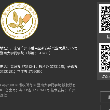
暨
地址：广东省广州市番禺区新造镇兴业大道东855号
暨南大学药学院（邮编：511436 ）
电话：党政办 37331241；教科办 37331255；研管办
37331291；学工办 37330850
暨南
Copyright © 版权所有 © 暨南大学药学院 版权所有.
广州
ICP备案号：粤ICP备 12087612号 技术支持：
达仁