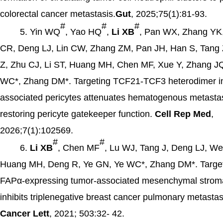
colorectal cancer metastasis.
Gut
, 2025;75(1):81-93.
#
#
#
5.
Yin WQ
, Yao HQ
,
Li
XB
, Pan WX, Zhang YK
CR, Deng LJ, Lin CW, Zhang ZM, Pan JH, Han S, Tang
Z, Zhu CJ, Li ST, Huang MH, Chen MF, Xue Y, Zhang J
WC*, Zhang DM*. Targeting TCF21-TCF3 heterodimer i
associated pericytes attenuates hematogenous metasta
restoring pericyte gatekeeper function.
Cell Rep Med
,
2026;7(1):102569.
#
#
6.
Li
XB
, Chen MF
, Lu WJ, Tang J, Deng LJ, We
Huang MH, Deng R, Ye GN, Ye WC*, Zhang DM*. Targe
FAPα-expressing tumor-associated mesenchymal stroma
inhibits triplenegative breast cancer pulmonary metastas
Cancer Lett
, 2021; 503:32- 42.