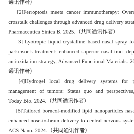
通讯作者）
[2]Ferroptosis meets cancer immunotherapy: Over
crosstalk challenges through advanced drug delivery stra
Pharmaceutica Sinica B. 2025.（共同通讯作者）
[3] Lyotropic liquid crystalline based nasal spray f
parkinson's treatment: enhanced superior nasal tract dep
antioxidation strategy, Advanced Functional Material
通讯作者）
[4]Hydrogel local drug delivery systems for po
management of tumors: Status quo and perspectives,
Today Bio. 2024.（共同通讯作者）
[5]Tailored borneol-modified lipid nanoparticles nasa
enhanced nose-to-brain delivery to central nervous syste
ACS Nano. 2024.（共同通讯作者）