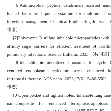
[6]Antimicrobial peptide dendrimers assisted nan
loaded lyotropic liquid crystalline for multimodal su
infection management. Chemical Engineering Jou
作者）
[7]Polymyxin B sulfate inhalable microparticles with 
affinity sugar carriers for efficient treatment of biofil
pulmonary infections. Science Bulletin. 2023.（
[8]Inhalable biomineralized liposomes for cyclic 
centered endoplasmic reticulum stress enhanced l
ferroptosis therapy. ACS nano. 2023;17(6): 5486-
作者）
[9]Open pocket and tighten holes: Inhalable lung canc
nanocomposite for enhanced ferroptosis-apoptosis 