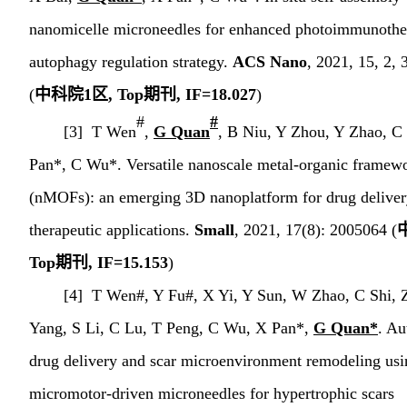
nanomicelle microneedles for enhanced photoimmunothe
autophagy regulation strategy.
ACS Nano
, 2021, 15, 2,
(
中科院
1
区
, Top
期刊
, IF=18.027
)
#
#
[3] T Wen
,
G Quan
, B Niu, Y Zhou, Y Zhao, C
Pan*, C Wu*. Versatile nanoscale metal-organic framew
(nMOFs): an emerging 3D nanoplatform for drug deliver
therapeutic applications.
Small
, 2021, 17(8): 2005064 (
Top
期刊
, IF=15.153
)
[4] T Wen#, Y Fu#, X Yi, Y Sun, W Zhao, C Shi, Z
Yang, S Li, C Lu, T Peng, C Wu, X Pan*,
G Quan*
. A
drug delivery and scar microenvironment remodeling usi
micromotor-driven microneedles for hypertrophic scars