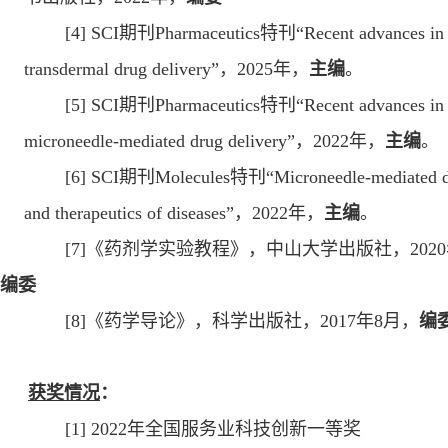
[4]
SCI
期刊
Pharmaceutics
特刊
“Recent advances in
transdermal drug delivery”
，
202
5
年，
主编
。
[
5
]
SCI
期刊
Pharmaceutics
特刊
“Recent advances in
microneedle-mediated drug delivery”
，
2022
年，
主编
。
[
6
] SCI
期刊
Molecules
特刊
“Microneedle-mediated d
and therapeutics of diseases”
，
2022
年，
主编
。
[
7
]
《药剂学实验教程》
，
中山大学出版社，
2020
编委
[
8
]
《药学导论》
，
科学出版社，
2017
年
8
月，
编
获奖情况
：
[1] 2022
年全国服务业科技创新一等奖