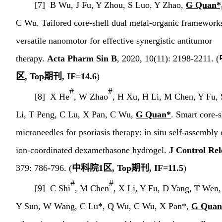
[7] B Wu, J Fu, Y Zhou, S Luo, Y Zhao,
G Quan*
C Wu. Tailored core-shell dual metal-organic frameworks
versatile nanomotor for effective synergistic antitumor
therapy.
Acta Pharm Sin B
, 2020, 10(11): 2198-2211
.
(
区
,
Top
期刊
, IF=
14.6
)
#
#
[8]
X He
, W Zhao
, H Xu, H Li, M Chen, Y Fu, 
Li, T Peng, C Lu, X Pan, C Wu,
G Quan*
. Smart core-s
microneedles for psoriasis therapy: in situ self-assembly
ion-coordinated dexamethasone hydrogel.
J Control Rel
379: 786-
796.
(
中科院
1
区
, Top
期刊
,
IF=
1
1.5
)
#
#
[9] C Shi
, M Chen
, X Li, Y Fu, D Yang, T Wen
Y Sun, W Wang, C Lu*, Q Wu, C Wu, X Pan*,
G Quan