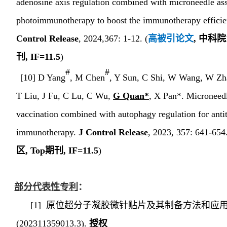
adenosine axis regulation combined with microneedle ass
photoimmunotherapy to boost the immunotherapy effici
Control Release
, 2024,367
: 1-12.
(
高被引论文
,
中科院
刊
,
IF=
1
1.5
)
#
#
[10] D Yang
, M Chen
, Y Sun, C Shi, W Wang, W Zh
T Liu, J Fu, C Lu, C Wu,
G Quan*
, X Pan*. Microneedl
vaccination combined with autophagy regulation for ant
immunotherapy.
J Control Release
, 2023, 357: 641-654
区
, Top
期刊
,
IF=
1
1.5
)
部分
代表性专利
：
[1]
原位超分子凝胶微针贴片及其制备方法和应
(202311359013.3).
授权