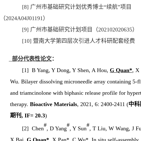
[8]
广州市基础研究计划优秀博士
“续航”项目
（
2024A04J01191
）
[9]
广州市基础研究计划项目（
202102020635
）
[10]
暨南大学第四层次引进人才科研配套经费
部分代表性论文
：
[1] B Yang, Y Dong, Y Shen, A Hou,
G Quan*
, X
Wu. Bilayer dissolving microneedle array containing 5-fl
and triamcinolone with biphasic release profile for hyper
therapy.
Bioactive Materials
, 2021, 6: 2400-2411 (
中科
期刊
, IF=
20.3
)
#
#
#
[2] Chen
, D Yang
, Y Sun
, T Liu, W Wang, J F
X Bai,
G Quan*
, X Pan*, C Wu*.
In situ
self-assembly