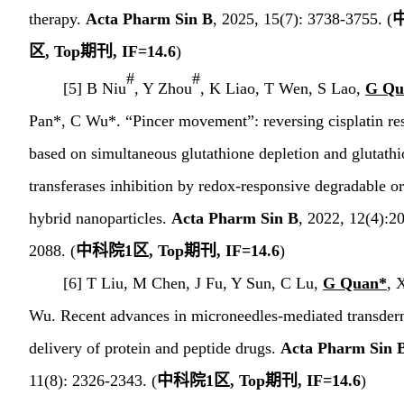
therapy.
Acta Pharm Sin B
, 2
025, 15(7): 3738-3755. (
区
,
Top
期刊
, IF=
14.6
)
#
#
[5] B Niu
, Y Zhou
, K Liao, T Wen, S Lao,
G Qu
Pan*, C Wu*. “Pincer movement”: reversing cisplatin re
based on simultaneous glutathione depletion and glutathi
transferases inhibition by redox-responsive degradable o
hybrid nanoparticles.
Acta Pharm Sin B
, 2022,
12(4):2
2088
.
(
中科院
1
区
,
Top
期刊
, IF=
14.6
)
[6]
T Liu, M Chen, J Fu, Y Sun, C Lu,
G Quan*
, 
Wu. Recent advances in microneedles-mediated transder
delivery of protein and peptide drugs.
Acta Pharm Sin 
11(8): 2326-2343
.
(
中科院
1
区
,
Top
期刊
, IF=
14.6
)