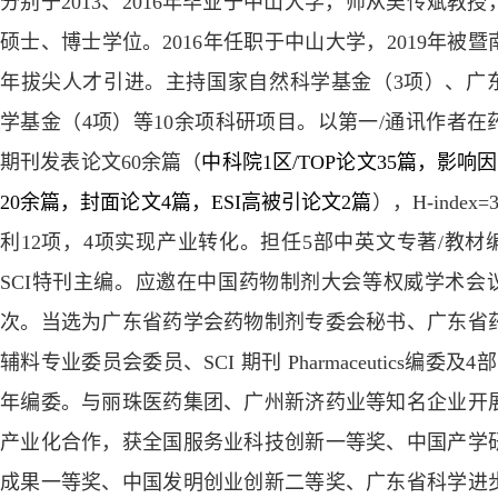
分别于
2013
、
2016
年毕业于中山大学，师从吴传斌教授
硕士、博士学位。
2016
年
任职于
中山大学，
2019
年
被
暨
年拔尖人才引进
。
主持国家自然科学基金
（
3
项）
、广
学基金
（
4
项）等
10
余
项
科研项目
。
以
第一
/
通讯作者
在
期刊发表论文
6
0
余篇（
中科院
1
区
/
TOP
论文
35
篇，
影响因
20
余
篇，封面论文
4
篇
，
ESI
高被引论文
2
篇
）
，
H-index=
利
12
项，
4
项实现产业转化。担任
5
部中英文专著
/
教材
S
CI
特刊主编。
应邀在中国药物制剂大会等
权威
学术会
次。
当选为广东省药学会药物制剂专委会秘书、广东省
辅料专业委员会委员、
SCI
期刊
Pharmaceutics
编委及
4
部
年编委
。
与丽珠医药集团、广州新济药业等知名企业开
产业化合作，获
全国服务业科技创新一等奖、
中国产学
成果一等奖、中国发明创业创新二等奖、广东省科学进