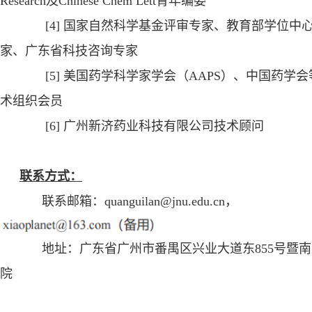
Research
及
Chinese Chem Lett
青年编委
[4]
国家自然科学基金评审专家、教育部学位中
家、广东省科技咨询专家
[5]
美国药学科学家学会（
A
APS
）、中国药学会
术组织会员
[6]
广州新济药业科技有限公司技术顾问
联系方式：
联系邮箱：
quanguilan@jnu.edu.cn
，
地址：广东省广州市番禺区兴业大道东
855
号暨南
院