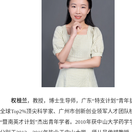
权桂兰
，
教授
，
博
士生导师
，广东
“特支计划”青年
全球
Top2%
顶尖科学家、
广州市创新创业领军人才团队
“暨南英才计划”杰出青年学者
。
2010
年
获
中山大学
药学