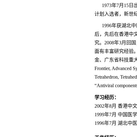
1973
年
7
月
15
日
计划入选者，新世
1996
年获湖北中
后，先后在香港中
究。
2008
年
3
月回国
面有丰富研究经验
金、广东省科技重
Frontier, Advanced S
Tetrahedron, Tetrahe
“
Antiviral components
学习经历：
2002
年
8
月 香港中
1999
年
7
月 中国医
1996
年
7
月 湖北中