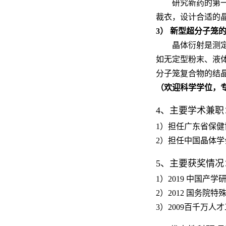
研究新药的第
裁衣，设计合适的
3
） 新型超分子笼
晶体衍射是测
如无定型粉末、液
分子笼复合物的结
（欢迎科学学位，
4
、主要学术兼职
1
）担任广东省保健
2
）担任中国晶体学
5
、主要获奖情况
1
）
2019
中国产学
2
）
2012
国务院特
3
）
2009
百千万人才