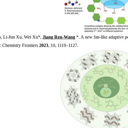
o, Li-Jun Xu, Wei Xu*,
Jiang Ren-Wang
*. A new fan-like adaptive po
c Chemistry Frontiers
2023
, 10, 1119–1127.