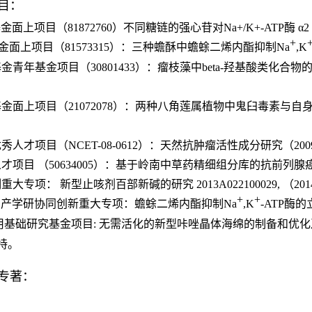
目：
基金面上项目（
81872760
）不同糖链的强心苷对
Na+/K+-ATP
酶
α
+
金面上项目（
81573315
）：三种蟾酥中蟾蜍二烯内酯抑制
Na
,K
基金青年基金项目（
30801433
）：瘤枝藻中
beta-
羟基酸类化合物
基金面上项目（
21072078
）：两种八角莲属植物中鬼臼毒素与自
优秀人才项目（
NCET-08-0612
）：天然抗肿瘤活性成分研究（
200
才项目 （
50634005
）：基于岭南中草药精细组分库的抗前列腺
制重大专项： 新型止咳剂百部新碱的研究
2013A022100029,
（
201
+
+
划产学研协同创新重大专项：蟾蜍二烯内酯抑制
Na
,K
-ATP
酶的
用基础研究基金项目
:
无需活化的新型咔唑晶体海绵的制备和优
持。
专著：