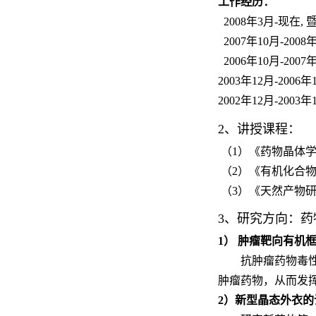
工作经历：
2008
年
3
月
-
现在
,
2007
年
10
月
-2008
2006
年
10
月
-2007
2003
年
12
月
-2006
年
2002
年
12
月
-2003
年
2
、讲授课程：
（
1
）《药物晶体
（
2
）《有机化合
（
3
）《天然产物
3
、研究方向：药
1
） 肿瘤靶向有机
抗肿瘤药物毒
肿瘤药物，从而发
2
）新型晶态外衣的