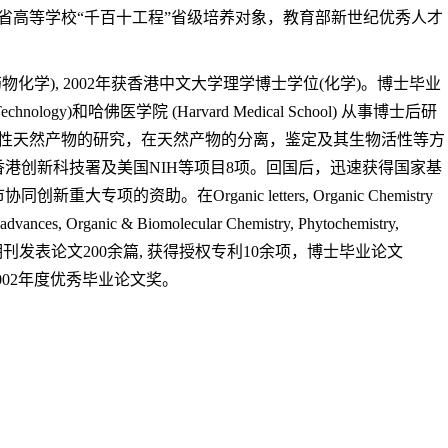
省高等学校“千百十工程”省级培养对象，教育部新世纪优秀人才
药物化学
), 2002
年获香港中文大学理学博士学位
(
化学
)
。博士毕业
 Technology)
和哈佛医学院
(Harvard Medical School)
从事博士后研
性天然产物的研究，在天然产物的分离，鉴定及其生物活性等方
香港创新科技署及美国
NIH
等项目
8
项。回国后，迅速获得国家基
市协同创新重大专项的资助。在
Organic letters, Organic Chemistry
 advances, Organic & Biomolecular Chemistry, Phytochemistry,
期刊发表论文
200
余篇
,
获得授权专利
10
余项，博士毕业论文
002
年度优秀毕业论文奖。