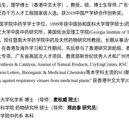
出生，理学博士（香港中文大学）
，
教授，硕、博士生导师
,
广东
纪百千万人才工程国家级人选。获
2019
中国产学研合作创新奖。
医学院中药学学士学位，
1999
年获中国协和医科大学理学硕士
(
文大学中医中药研究所，美国佐治亚理工学院
(Georgia Institute of
，现任暨南大学药学院中药及天然药物研究所教授。长期从事活
。在香港及海外学习和工作期间，先后参与了香港研究资助局、
大专项、广东省高层次人才项目、教育部新世纪优秀人才和广州
ynthesis & Catalysis, Journal of Natural Products, CryEngComm, RSC
dron Letters, Bioorganic & Medicinal Chemistry
等本学科主流的
SCI
 against respiratory viruses from medicinal plants”
获香港中文大学
2
文大学化学系 博士 （导师：
麦松威 院士
）
学科学院 药物研究所 硕士（导师：
郑启泰 研究员
）
医学院中药系 本科