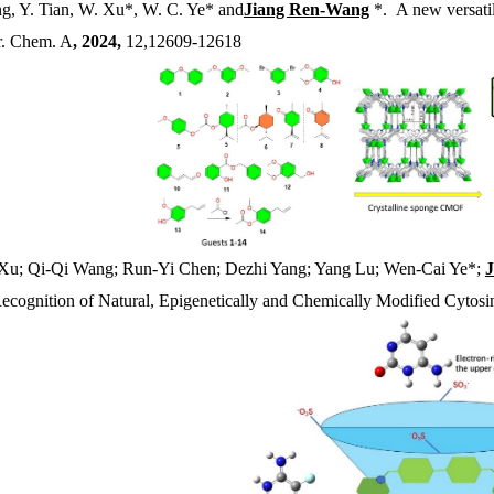
ng, Y. Tian, W. Xu*, W. C. Ye* and
Jiang Ren-Wang
*
.
A new versatil
r. Chem. A
, 2024,
12,
12609-12618
 Xu; Qi-Qi Wang; Run-Yi Chen; Dezhi Yang; Yang Lu; Wen-Cai Ye*;
ecognition of Natural, Epigenetically and Chemically Modified Cytosin