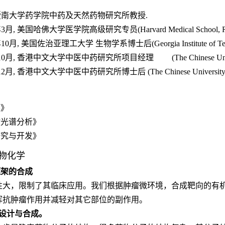
暨南大学药学院中药及天然药物研究所教授
.
年
3
月
,
美国哈佛大学医学院高级研究专员
(Harvard Medical School, R
年
10
月
,
美国佐治亚理工大学 生物学系博士后
(Georgia Institute of T
10
月
,
香港中文大学中医中药研究所项目经理
(The Chinese Un
12
月
,
香港中文大学中医中药研究所博士后
(The Chinese University
学》
物光谱分析》
研究与开发》
物化学
框架的合成
性大，限制了其临床应用。我们根据肿瘤微环境，合成靶向的有
挥抗肿瘤作用并减轻对其它部位的副作用。
设计与合成。