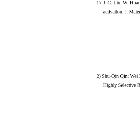
1)
J. C. Liu, W. Hua
activation.
J. Mate
2) Shu-Qin Qin; Wei
Highly Selective R