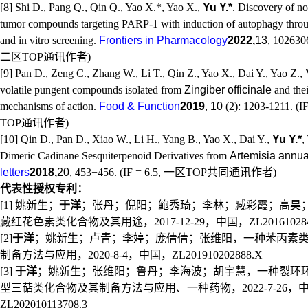
[8] Shi D., Pang Q.,
Qin Q.
, Yao X.*, Yao X.,
Yu Y.*
. Discovery of no
tumor compounds targeting PARP-1 with induction of autophagy throug
and in vitro screening.
Frontiers in Pharmacology
2022,
13
, 1026306
二区
TOP
通讯作者
)
[9]
Pan D.
, Zeng C., Zhang W., Li T., Qin Z., Yao X., Dai Y., Yao Z.,
volatile pungent compounds isolated from
Zingiber officinale
and thei
mechanisms of action.
Food & Function
2019
,
10
(2): 1203-1211. (IF
TOP
通讯作者
)
[10] Qin D.,
Pan D.
, Xiao W., Li H., Yang B., Yao X., Dai Y.,
Yu Y.*
,
Dimeric Cadinane Sesquiterpenoid Derivatives from
Artemisia annu
letters
2018,
20
, 453−456. (IF = 6.5,
一区
TOP
共同通讯作者
)
代表性授权专利：
[1]
姚新生；
于洋
；张丹；倪阳；鲍秀琦；李林；臧彩霞；高昊
藏红花色素类化合物及其用途，
2017-12-29
，中国，
ZL20161028
[2]
于洋
；姚新生；卢青；李婷；庞倩倩；张维阳，一种苯丙素
制备方法与应用，
2020-8-4
，中国，
ZL201910202888.X
[3]
于洋
；姚新生；张维阳；鲁丹；李海波；胡宇慧，一种裂环
型三萜类化合物及其制备方法与应用、一种药物，
2022-7-26
，
ZL202010113708.3