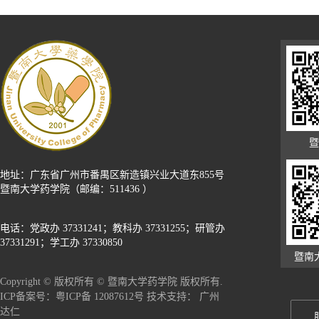
暨
地址：广东省广州市番禺区新造镇兴业大道东855号
暨南大学药学院（邮编：511436 ）
电话：党政办 37331241；教科办 37331255；研管办
37331291；学工办 37330850
暨南
Copyright © 版权所有 © 暨南大学药学院 版权所有.
广州
ICP备案号：粤ICP备 12087612号 技术支持：
达仁