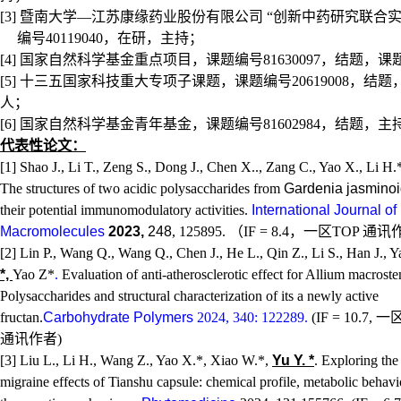
[3]
暨南大学—江苏康缘药业股份有限公司 “创新中药研究联合实
编号
40119040
，在研，主持；
[4]
国家自然科学基金重点项目，课题编号
81630097
，结题，课
[5]
十三五国家科技重大专项子课题，课题编号
20619008
，结题
人；
[6]
国家自然科学基金青年基金，课题编号
81602984
，结题，主
代表性论文：
[1] Shao J., Li T., Zeng S., Dong J., Chen X.., Zang C., Yao X., Li H.
The structures of two acidic polysaccharides from
Gardenia jasmino
their potential immunomodulatory activities.
International Journal of
Macromolecules
2023,
248
, 125895.
（
IF = 8.4
，一区
TOP
通讯
[2] Lin P., Wang Q., Wang Q., Chen J., He L., Qin Z., Li S., Han J., 
*,
Yao Z*
.
Evaluation of anti-atherosclerotic effect for Allium macros
Polysaccharides and structural characterization of its a newly active
fructan.
Carbohydrate Polymers
2024, 340: 122289.
(IF = 10.7,
一
通讯作者
)
[3] Liu L., Li H., Wang Z., Yao X.*, Xiao W.*,
Yu Y. *
. Exploring the 
migraine effects of Tianshu capsule: chemical profile, metabolic behavi