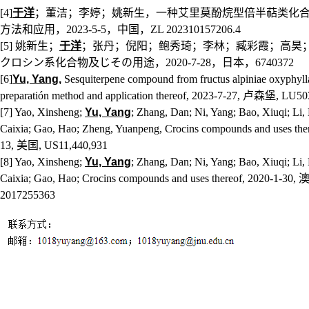
[4]
于洋
；董洁；李婷；姚新生，一种艾里莫酚烷型倍半萜类化
方法和应用，
2023-5-5
，中国，
ZL 202310157206.4
[5]
姚新生；
于洋
；张丹；倪阳；鲍秀琦；李林；臧彩霞；高昊
クロシン系化合物及じその用途，
2020-7-28
，日本，
6740372
[6]
Yu, Yang
,
Sesquiterpene compound from fructus alpiniae oxyphyll
preparatión method and application thereof, 2023-7-27,
卢森堡
, LU50
[7] Yao, Xinsheng;
Yu, Yang
; Zhang, Dan; Ni, Yang; Bao, Xiuqi; Li,
Caixia; Gao, Hao; Zheng, Yuanpeng, Crocins compounds and uses ther
13,
美国
, US11,440,931
[8] Yao, Xinsheng;
Yu, Yang
; Zhang, Dan; Ni, Yang; Bao, Xiuqi; Li,
Caixia; Gao, Hao; Crocins compounds and uses thereof, 2020-1-30,
2017255363