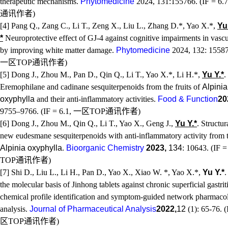
therapeutic mechanisms.
Phytomedicine
2024, 131:155766. (IF = 6.
通讯作者
)
[4] Pang Q., Zang C., Li T., Zeng X., Liu L., Zhang D.*, Yao X.*,
Yu
*
Neuroprotective effect of GJ-4 against cognitive impairments in vasc
by improving white matter damage.
Phytomedicine
2024, 132: 15587
一区
TOP
通讯作者
)
[5]
Dong J., Zhou M., Pan D., Qin Q., Li T.,
Yao X.*
,
Li H.*,
Yu Y.*
.
Eremophilane and cadinane sesquiterpenoids from the fruits of
Alpinia
oxyphylla
and their anti-inflammatory activities.
Food & Function
20
9755–9766. (IF = 6.1,
一区
TOP
通讯作者
)
[6]
Dong J., Zhou M., Qin Q., Li T.,
Yao X.
, Geng J.,
Yu Y.*
. Structur
new eudesmane sesquiterpenoids with anti-inflammatory activity from th
Alpinia oxyphylla
.
Bioorganic Chemistry
2023,
134
: 10643.
(IF =
TOP
通讯作者
)
[7] Shi D., Liu L., Li H.,
Pan D.
, Yao X., Xiao W. *, Yao X.*
,
Yu Y.*
.
the molecular basis of Jinhong tablets against chronic superficial gastrit
chemical profile identification and symptom-guided network pharmaco
analysis.
Journal of Pharmaceutical Analysis
2022,
12
(1): 65-76. 
区
TOP
通讯作者
)