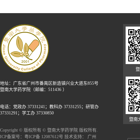
暨
地址：广东省广州市番禺区新造镇兴业大道东855号
暨南大学药学院（邮编：511436 ）
电话：党政办 37331241；教科办 37331255；研管办
37331291；学工办 37330850
暨南
Copyright © 版权所有 © 暨南大学药学院 版权所有.
广州
ICP备案号：粤ICP备 12087612号 技术支持：