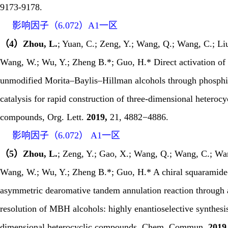
9173-9178.
影响因子（
6.072
）
A1
一区
（4）Zhou, L.
; Yuan, C.; Zeng, Y.; Wang, Q.; Wang, C.; Li
Wang, W.; Wu, Y.; Zheng B.*; Guo, H.* Direct activation of
unmodified Morita–Baylis–Hillman alcohols through phosph
catalysis for rapid construction of three-dimensional heterocy
compounds,
Org. Lett.
2019,
21, 4882
−
4886.
影响因子（
6.072
）
A1
一区
（5）Zhou, L.
; Zeng, Y.; Gao, X.; Wang, Q.; Wang, C.; Wa
Wang, W.; Wu, Y.; Zheng B.*; Guo, H.* A chiral squaramide
asymmetric dearomative tandem annulation reaction through a
resolution of MBH alcohols: highly enantioselective synthesis
dimensional heterocyclic compounds.
Chem. Commun
.
2019