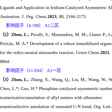
Ligands and Application in Iridium-Catalyzed Asymmetric Al
Amination.
J. Org. Chem.
2023
,
88
, 2166-2173.
影响因子（
4.198
）
A1
二区
（2）Zhou, L.
; Perulli, S.; Mastandrea, M. M.; Llanes P.; La
Pericàs, M. A.* Development of a robust immobilized organo
for the redox-neutral mitsunobu reaction.
Green Chem.
2021
,
8864.
影响因子（
11.034
）
A1
一区
（3）Zhou, L.
; Zhang, X.; Wang, Q.; Liu, M.; Wang, W.; W
Chen, L.*; Guo, H.* Phosphine-catalyzed asymmetric tande
isomerization/annulation of allyl amines with allenoates:
enantioselective annulation of saturated C-N bond,
Org. Lett.