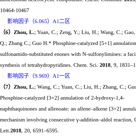
10464-10467
影响因子（
6.065
）
A1
二区
（6）Zhou, L.
; Yuan, C.; Zeng, Y.; Liu, H.; Wang, C.; Gao
Q.; Zhang C.; Guo H.* Phosphine-catalyzed [5+1] annulation
sulfonamido-substituted enones with N-sulfonylimines: a faci
synthesis of tetrahydropyridines.
Chem. Sci.
2018
, 9, 1831–
影响因子（
9.969
）
A1
一区
（7）Zhou, L.
; Wang, C.; Yuan, C.; Liu, H.; Zhang, C.; Gu
Phosphine-catalyzed [3+2] annulation of 2-hydroxy-1,4-
naphthaquinones and allenoate: an allene–alkene [3+2] annul
mechanism involving consecutive γ-addition–aldol reaction,
Lett.
2018
, 20, 6591–6595.