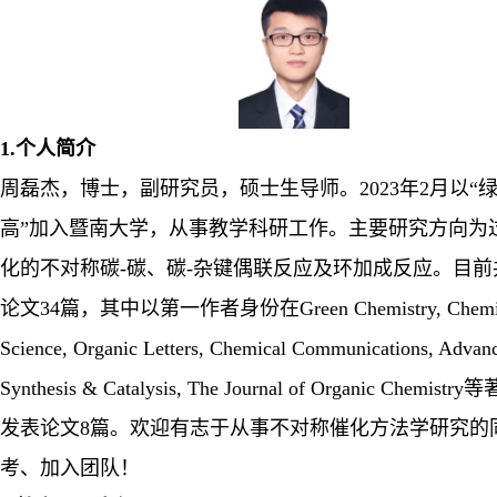
1.
个人简介
周磊杰，博士，副研究员，硕士生导师。
2023
年
2
月以“
高”加入暨南大学，从事教学科研工作。主要研究方向为
化的不对称碳
-
碳、碳
-
杂键偶联反应及环加成反应。目前
论文
34
篇，其中以第一作者身份在
Green Chemistry, Chemi
Science, Organic Letters, Chemical Communications, Advan
Synthesis & Catalysis, The Journal of Organic Chemistry
等
发表论文
8
篇。欢迎有志于从事不对称催化方法学研究的
考、加入团队！