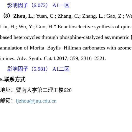
影响因子（
6.072
）
A1
一区
（8）Zhou, L.
; Yuan, C.; Zhang, C.; Zhang, L.; Gao, Z.; W
Liu, H.; Wu, Y.; Guo, H.* Enantioselective synthesis of quin
based heterocycles through phosphine-catalyzed asymmetric 
annulation of Morita
−
Baylis
−
Hillman carbonates with azome
imines.
Adv. Synth. Catal.
2017
, 359, 2316–2321.
影响因子（
5.981
）
A1
二区
5.
联系方式
地址：暨南大学第二理工楼
620
邮箱：
ljzhou@jnu.edu.cn