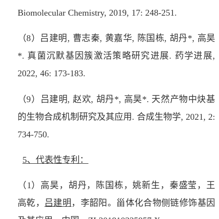
Biomolecular Chemistry
, 2019, 17: 248-251.
（
8
）
吕建明
,
曹志秦
,
黄嘉华
,
陈国栋
,
胡丹
*
,
高昊
*
.
真菌沉默基因簇激活策略研究进展
.
药学进展
,
2022, 46: 173-183.
（
9
）
吕建明
,
赵欢
,
胡丹
*
,
高昊
*
.
天然产物中炔基
的生物合成机制研究及其应用
.
合成生物学
, 2021, 2:
734-750.
5、代表性专利：
（
1
）
高昊，胡丹，陈国栋，姚新生，秦盛莹，王
高乾，
吕建明
，李韶阳。甾体化合物侧链修饰基因