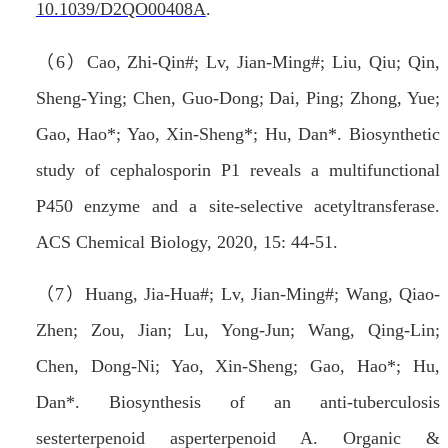
10.1039/D2QO00408A
.
（
6
）
Cao, Zhi-Qin#;
Lv, Jian-Ming#
; Liu, Qiu; Qin,
Sheng-Ying; Chen, Guo-Dong; Dai, Ping; Zhong, Yue;
Gao, Hao*; Yao, Xin-Sheng*; Hu, Dan*. Biosynthetic
study of cephalosporin P1 reveals a multifunctional
P450 enzyme and a site-selective acetyltransferase.
ACS Chemical Biology
, 2020, 15: 44-51.
（
7
）
Huang, Jia-Hua#;
Lv, Jian-Ming#
; Wang, Qiao-
Zhen; Zou, Jian; Lu, Yong-Jun; Wang, Qing-Lin;
Chen, Dong-Ni; Yao, Xin-Sheng; Gao, Hao*; Hu,
Dan*. Biosynthesis of an anti-tuberculosis
sesterterpenoid asperterpenoid A.
Organic &