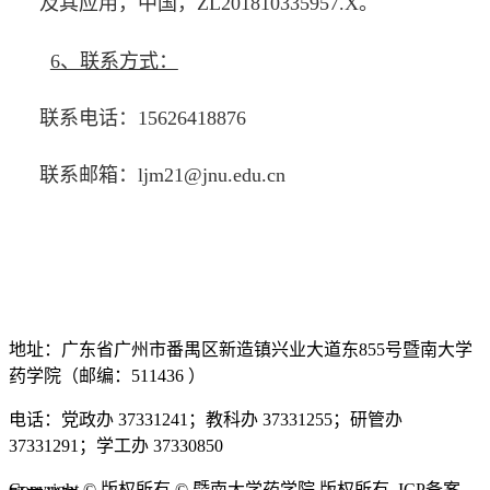
及其应用，中国，
ZL201810335957.X
。
6、联系方式：
联系电话：
15626418876
联系邮箱：
ljm21@jnu.edu.cn
地址：广东省广州市番禺区新造镇兴业大道东855号暨南大学
药学院（邮编：511436 ）
电话：党政办 37331241；教科办 37331255；研管办
37331291；学工办 37330850
Copyright © 版权所有 © 暨南大学药学院 版权所有. ICP备案