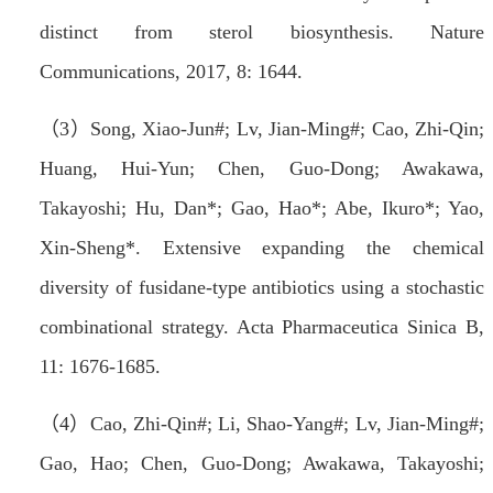
distinct from sterol biosynthesis.
Nature
Communications
, 2017, 8: 1644.
（
3
）
Song, Xiao-Jun#;
Lv, Jian-Ming#
; Cao, Zhi-Qin;
Huang, Hui-Yun; Chen, Guo-Dong; Awakawa,
Takayoshi; Hu, Dan*; Gao, Hao*; Abe, Ikuro*; Yao,
Xin-Sheng*. Extensive expanding the chemical
diversity of fusidane-type antibiotics using a stochastic
combinational strategy.
Acta Pharmaceutica Sinica B
,
11: 1676-1685.
（
4
）
Cao, Zhi-Qin#; Li, Shao-Yang#;
Lv, Jian-Ming#
;
Gao, Hao; Chen, Guo-Dong; Awakawa, Takayoshi;