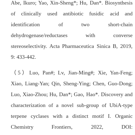
Abe, Ikuro; Yao, Xin-Sheng*; Hu, Dan*. Biosynthesis
of clinically used antibiotic fusidic acid and
identification of two short-chain
dehydrogenase/reductases with converse
stereoselectivity.
Acta Pharmaceutica Sinica B
, 2019,
9: 433-442.
（
5
）
Luo, Pan#;
Lv, Jian-Ming#
; Xie, Yan-Feng;
Xiao, Liang-Yan; Qin, Sheng-Ying; Chen, Guo-Dong;
Luo, Xiao-Zhou; Hu, Dan*; Gao, Hao*. Discovery and
characterization of a novel sub-group of UbiA-type
terpene cyclases with a distinct motif I.
Organic
Chemistry Frontiers
, 2022, DOI: