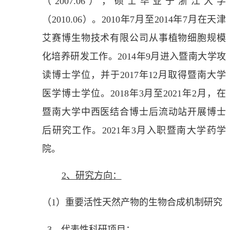
（
2007.06
），硕士毕业于浙江大学
（
2010.06
）。
2010
年
7
月至
2014
年
7
月在天津
艾赛博生物技术有限公司从事植物细胞规模
化培养研发工作。
2014
年
9
月进入暨南大学攻
读博士学位，并于
2017
年
12
月取得暨南大学
医学博士学位。
2018
年
3
月至
2021
年
2
月，在
暨南大学中西医结合博士后流动站开展博士
后研究工作。
2021
年
3
月入职暨南大学药学
院。
2、研究方向：
（
1
）重要活性天然产物的生物合成机制研究
3、代表性科研项目：