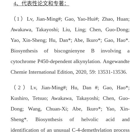
4、代表性论文和专著：
（
1
）
Lv, Jian-Ming#
; Gao, Yao-Hui#; Zhao, Huan;
Awakawa, Takayoshi; Liu, Ling; Chen, Guo-Dong;
Yao, Xin-Sheng; Hu, Dan*; Abe, Ikuro*; Gao, Hao*.
Biosynthesis of biscognienyne B involving a
cytochrome P450-dependent alkynylation.
Angewandte
Chemie International Edition
, 2020, 59: 13531-13536.
（
2
）
Lv, Jian-Ming#
; Hu, Dan #; Gao, Hao*;
Kushiro, Tetsuo; Awakawa, Takayoshi; Chen, Guo-
Dong; Wang, Chuan-Xi; Abe, Ikuro*; Yao, Xin-
Sheng*. Biosynthesis of helvolic acid and
identification of an unusual C-4-demethylation process