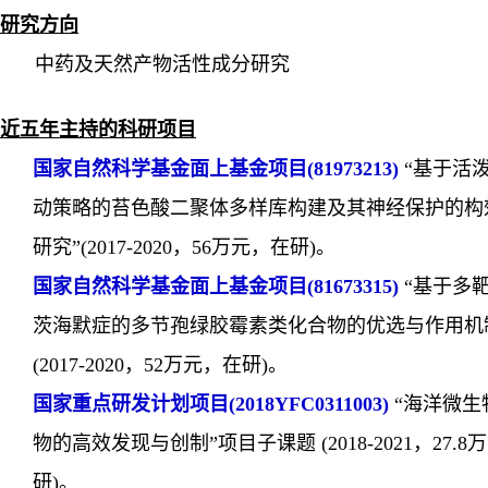
研究方向
中药及天然产物活性成分研究
近五年主持的科研项目
国家自然科学基金面上基金项目
(
81973213
)
“
基于活
动策略的苔色酸二聚体多样库构建及其神经保护的构
研究
”
(
2017-2020
，
56
万元，在研
)
。
国家自然科学基金面上基金项目
(81673315)
“
基于多
茨海默症的多节孢绿胶霉素类化合物的优选与作用机
(
2017-2020
，
52
万元，在研
)
。
国家重点研发计划项目
(2018YFC0311003)
“
海洋微生
物的高效发现与创制”项目子课题
(
2018-2021
，
27.8
万
研
)
。