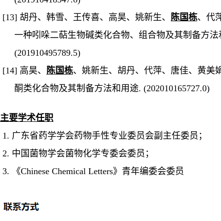
[13]
胡丹、韩雪、王传喜、高昊、姚新生、
陈国栋
、代
一种吲哚二萜生物碱类化合物、组合物及其制备方法
(201910495789.5)
[14]
高昊、
陈国栋
、姚新生、胡丹、代萍、唐佳、黄美
酮类化合物及其制备方法和用途
. (202010165727.0)
主要学术任职
1.
广东省药学学会药物手性专业委员会副主任委员；
2.
中国菌物学会菌物化学专委会委员
；
3.
《
Chinese Chemical Letters
》青年编委会委员