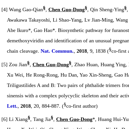
§
§
§
[4] Wang Gao-Qian
,
Chen Guo-Dong
, Qin Sheng-Ying
Awakawa Takayoshi, Li Shao-Yang, Lv Jian-Ming, Wang
Abe Ikuro
*
, Gao Hao
*
. Biosynthetic pathway for furanos
demethoxyviridin and identification of an unusual pregnan
§
chain cleavage.
Nat. Commun.
,
2018
,
9
, 1838 (
co-first
§
§
[5] Zou Jian
,
Chen Guo-Dong
, Zhao Huan, Huang Ying,
Xu Wei, He Rong-Rong, Hu Dan, Yao Xin-Sheng, Gao H
Triligustilides A and B: Two pairs of phthalide trimers fr
sinensis
with a complex polycyclic skeleton and their activ
§
Lett.
,
2018
,
20
, 884-887. (
co-first author)
§
§
[6]
Li Xiang
, Tang Jia
,
Chen Guo-Dong
*, Huang Hui-Yu