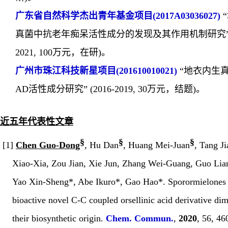
广东省自然科学杰出青年基金项目
(2017A03036027)
“
真菌中抗老年痴呆活性成分的发现及其作用机制研究
2021, 100
万元，在研
)
。
广州市珠江科技新星项目
(201610010021)
“
地衣内生
AD
活性成分研究”
(
2016-2019, 30
万元，结题
)
。
近五年代表性文章
§
§
§
[1]
Chen Guo-Dong
, Hu Dan
, Huang Mei-Juan
, Tang J
Xiao-Xia, Zou Jian, Xie Jun, Zhang Wei-Guang, Guo Li
Yao Xin-Sheng*, Abe Ikuro*, Gao Hao*. Sporormielones
bioactive novel C-C coupled orsellinic acid derivative dim
their biosynthetic origin.
Chem. Commun
.
,
2020
, 56, 46