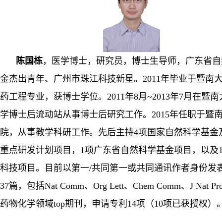
陈国栋
，
医学博士
，研究员，
博
士生导师，广东省自
金杰出青年、广州市珠江科技新星。
2011
年毕业于暨南
药工程专业，获博士学位。
2011
年
8
月
~2013
年
7
月在暨南
学博士后流动站从事博士后研究工作。
2015
年任职于暨
院，从事教学科研工作。先后主持
4
项国家自然科学基金
重点研发计划
项目，
1
项
广东省
自然科学基金项目，以及
科技
项目。目前
以第一
/
共同第一或共同通讯作者身份发
37
篇，包括
Nat Comm
、
Org Lett
、
Chem Comm
、
J Nat P
药物化学领域
top
期刊，
申请专利
14
项（
10
项已获授权）