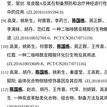
莹，邹剑
.
炭皮酸
A
及其在制备预防和治疗神经退行性
中的应用
. (ZL201611101594.0)
[9]
高昊，姚新生，何蓉蓉，李药兰，
陈国栋
，周正群，
李满妹，胡丹，范红霞
.
一种二咖啡酰亚精胺衍生物
途
. (ZL201610032769.0
、
PCT/CN2017/071119
)
[10]
高昊，姚新生，何蓉蓉，
陈国栋
，周正群，王传喜
红霞
.
一种二咖啡酰亚精胺环化衍生物及其用途
.
(ZL201610033609.8
、
PCT/CN2017/071116
)
[11]
高昊，胡丹，
陈国栋
，姚新生，秦盛莹，王高乾，
韶阳
.
甾体化合物侧链修饰基因及其应用
. (ZL2018103
[12]
陈国栋
、赵欢、胡丹、王传喜、代萍、刘妍颖、高
生
.
一种炭皮苯酞类化合物、组合物、制备方法及其
(201910418547.6)