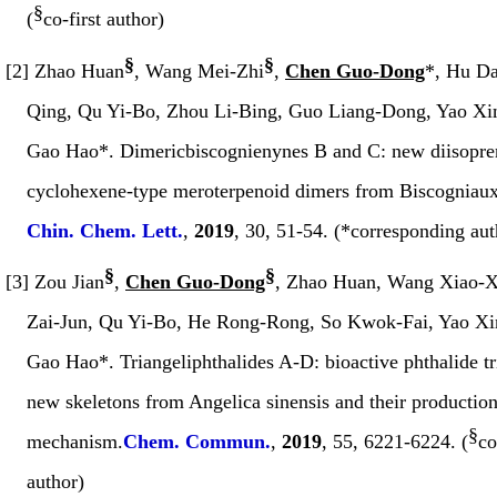
§
(
co-first author)
§
§
[2]
Zhao Huan
, Wang Mei-Zhi
,
Chen Guo-Dong
*
, Hu Da
Qing, Qu Yi-Bo, Zhou Li-Bing, Guo Liang-Dong, Yao Xi
Gao Hao
*
. Dimericbiscognienynes B and C: new diisopre
cyclohexene-type meroterpenoid dimers from
Biscogniaux
Chin. Chem. Lett.
,
2019
,
30
, 51-54. (*corresponding aut
§
§
[3] Zou Jian
,
Chen Guo-Dong
, Zhao Huan, Wang Xiao-X
Zai-Jun, Qu Yi-Bo, He Rong-Rong, So Kwok-Fai, Yao Xi
Gao Hao*. Triangeliphthalides A-D: bioactive phthalide t
new skeletons from
Angelica sinensis
and their productio
§
mechanism.
Chem
.
Commun
.
,
2019
,
55
, 6221-6224. (
co
author)