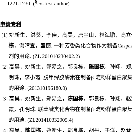
§
1221-1230. (
co-first author)
申请专利
[1]
姚新生，洪葵，李佳，高昊，唐金山，林海鹏，高立
栋
，谢晴宜，盛丽
.
一种芳香类化合物作为制备
Caspa
剂的用途
. (ZL 201010230402.2)
[2]
高昊，姚新生，郑易之，郭良栋，
陈国栋
，孙翔，郑
明珠，李小霞
.
脱甲绿胶酶素在制备
β-
淀粉样蛋白聚
的用途
. (201310196180.0)
[3]
高昊，姚新生，郑易之，
陈国栋
，郭良栋，孙翔，赵
霞，孔明珠
.
联苯醚类化合物在制备
β-
淀粉样蛋白聚
的用途
. (ZL201410332005.4)
[4]
高昊，
陈国栋
，姚新生，郭良栋，胡丹，于洋，赵琴