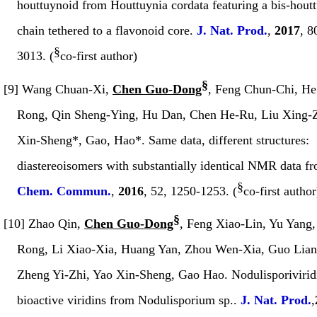
houttuynoid from
Houttuynia cordata
featuring a bis-hout
chain tethered to a flavonoid core.
J. Nat. Prod.
,
2017
,
8
§
3013. (
co-first author)
§
[9] Wang Chuan-Xi,
Chen Guo-Dong
, Feng Chun-Chi, H
Rong, Qin Sheng-Ying, Hu Dan, Chen He-Ru, Liu Xing-
Xin-Sheng*, Gao, Hao*. Same data, different structures:
diastereoisomers with substantially identical NMR data fr
§
Chem. Commun
.
,
2016
,
52
, 1250-1253. (
co-first author
§
[10] Zhao Qin,
Chen Guo-Dong
, Feng Xiao-Lin, Yu Yang
Rong, Li Xiao-Xia, Huang Yan, Zhou Wen-Xia, Guo Lia
Zheng Yi-Zhi, Yao Xin-Sheng, Gao Hao. Nodulisporivirid
bioactive viridins from
Nodulisporium
sp..
J. Nat. Prod.
,