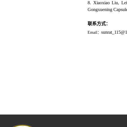
8. Xiaoxiao Liu, Le
Gongxuening Capsul
联系方式：
sunrat_115@
Email
：