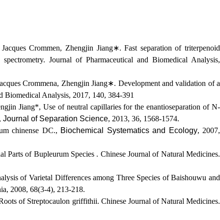
 Jacques Crommen, Zhengjin Jiang
∗
. Fast separation of triterpenoid
 spectrometry. Journal of Pharmaceutical and Biomedical Analysis,
 Jacques Crommena, Zhengjin Jiang
∗
. Development and validation of a
and Biomedical Analysis, 2017, 140, 384-391
in Jiang*, Use of neutral capillaries for the enantioseparation of N
,
Journal of Separation Science
, 2013, 36, 1568-1574.
urum chinense DC.,
Biochemical Systematics and Ecology
, 2007
l Parts of Bupleurum Species . Chinese Journal of Natural Medicines.
alysis of Varietal Differences among Three Species of Baishouwu and
a, 2008, 68(3-4), 213-218.
ots of Streptocaulon griffithii. Chinese Journal of Natural Medicines.