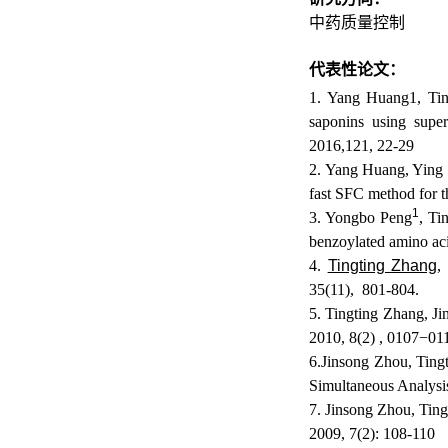
中药质量控制
代表性论文：
1. Yang Huang1, Tin
saponins using super
2016,121, 22-29
2. Yang Huang, Ying
fast SFC method for t
1
3. Yongbo Peng
, Ti
benzoylated amino aci
4.
Tingting Zhang
,
35(11), 801-804.
5. Tingting Zhang, J
2010, 8(2) , 0107−01
6.Jinsong Zhou, Ting
Simultaneous Analysi
7. Jinsong Zhou, Ting
2009, 7(2): 108-110