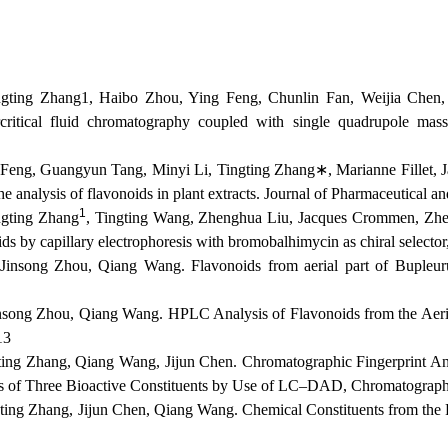
gting Zhang1, Haibo Zhou, Ying Feng, Chunlin Fan, Weijia Chen,
critical fluid chromatography coupled with single quadrupole mass
 Feng, Guangyun Tang, Minyi Li, Tingting Zhang
∗
, Marianne Fillet,
he analysis of flavonoids in plant extracts. Journal of Pharmaceutical 
1
ngting Zhang
, Tingting Wang, Zhenghua Liu, Jacques Crommen, Zhengj
ds by capillary electrophoresis with bromobalhimycin as chiral selector
 Jinsong Zhou, Qiang Wang. Flavonoids from aerial part of Buple
insong Zhou, Qiang Wang. HPLC Analysis of Flavonoids from the Aeria
13
ting Zhang, Qiang Wang, Jijun Chen. Chromatographic Fingerprint An
s of Three Bioactive Constituents by Use of LC–DAD, Chromatographi
ting Zhang, Jijun Chen, Qiang Wang. Chemical Constituents from the Ro