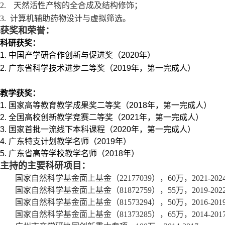
2.
天然活性产物的全合成及结构修饰；
3.
计算机辅助药物设计与虚拟筛选。
获奖和荣誉：
科研获奖：
1.
中国产学研合作创新与促进奖
（
2020
年）
2.
广东省科学技术进步二等奖
（
2019
年，第一完成人）
教学获奖：
1.
国家高等教育教学成果奖二等奖
（
2018
年，第一完成人）
2.
全国高校创新教学竞赛二等奖（
2021
年，第一完成人）
3.
国家首批一流线下本科课程（
2020
年，第一完成人）
4.
广东特支计划教学名师（
2019
年）
5.
广东省高等学校教学名师（
2018
年）
主持的主要科研项目：
国家自然科学基金面上基金
（
22177039
），
60
万，
2021-2024
国家自然科学基金面上基金
（
81872759
），
55
万，
2019-2022
国家自然科学基金面上基金
（
81573294
）
，
50
万，
2016-2019
国家自然科学基金面上基金
（
81373285
）
，
65
万，
2014-2017