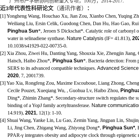
广州市产学研协同创新重大专项
，
100
万，
2014-2017.
近
3
年代表性科研论文
（通讯作者）
：
[1] Yongheng Wang, Houchao Xu, Jian Zou, Xianbo Chen, Yuqing Zh
Weiliang Liu, Ersin Celik, Guodong Chen, Dan Hu, Hao Gao, Ru
Pinghua Sun
*, Jeroen S Dickschat*. Catalytic role of carbonyl
water in selinadiene synthase.
Nature Catalysis
(
IF= 41.813
),
20
10.1038/s41929-022-00735-0.
[2] Xia Zhou, Ziwei Hu, Danting Yang, Shouxia Xie, Zhengjin Jiang, 
Haisch, Haibo Zhou*,
Pinghua Sun
*. Bacteria detection: From
SERS to its advanced compatible techniques.
Advanced Science
2020
, 7, 2001739.
[3] Yao Xia, Rongfeng Zou, Maxime Escouboue, Liang Zhong, Cheng
Cecile Pouzet, Xueqiang Wu, , Guohua Lv, Haibo Zhou,
Pinghu
Ding*, Zhimin Zhang*. Secondary-structure switch regulates the su
binding of a YopJ family acetyltransferase.
Nature communicatio
14.919
),
2021
, 12(1): 1-10.
[4] Shuai Wang, Yanke Lin, Lu Gao, Zemin Yang, Jingpan Lin, Shuji
Li, Jing Chen, Zhigang Wang, Zhiyong Dong*,
Pinghua Sun*
,
PPAR-γ integrates obesity and adipocyte clock through epigenetic r