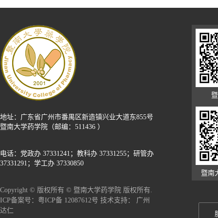
暨
地址：广东省广州市番禺区新造镇兴业大道东855号
暨南大学药学院（邮编：511436 ）
电话：党政办 37331241；教科办 37331255；研管办
37331291；学工办 37330850
暨南
Copyright © 版权所有 © 暨南大学药学院 版权所有.
广州
ICP备案号：粤ICP备 12087612号 技术支持：
达仁