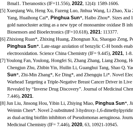
Bmal1. Theranostics (
IF=11.556
),
2022
, 12(4): 1589-1606.
[5] Xueqiang Wu, Heng Xu, Fazeng Luo, Jinhua Wang, Li Zhao, Xia 
Yang, Huaihong Cai*,
Pinghua Sun
*, Haibo Zhou*. Sizes and l
gold nanocluster acting as a new type of monoamine oxidase B inhi
Biosensors and Bioelectronics (
IF=10.618
),
2021
: 113377.
[6] Zhixiong Ruan*, Zhixing Huang, Zhongnan Xu, Shaogao Zeng, P
Pinghua Sun
*. Late-stage azolation of benzylic C-H bonds enab
electrooxidation. Science China Chemistry (
IF= 9.445
),
2021
, 1-8.
[7] Youlong Fan, Youlong, Hongfei Si, Zhang Zhang, Liang Zhong, 
Chengjun Zhu, Zhibin Yin, Huilin Li, Guanghui Tang, Shao Q. Ya
Sun
*, Zhi-Min Zhang*, Ke Ding*, and Zhengqiu Li*. Novel Elect
Warhead Targeting a Triple-Negative Breast Cancer Driver in Live
Revealed by “Inverse Drug Discovery”. Journal of Medicinal Chem
7.446
),
2021
.
[8] Jun Liu, Jinsong Hou, Yibin Li, Zhiying Miao,
Pinghua Sun
*, J
Weimin Chen*. Novel 2-substituted 3-hydroxy-1,6-dimethylpyridi
as dual-acting biofilm inhibitors of Pseudomonas aeruginosa. Journ
Medicinal Chemistry (
IF= 7.446
),
2020
, 63, 10921-10945.