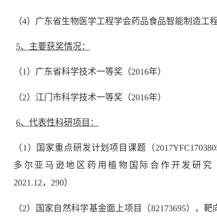
（
4
）广东省生物医学工程学会药品食品智能制造工
5、主要获奖情况：
（
1
）广东省科学技术一等奖（
2016
年）
（
2
）江门市科学技术一等奖（
2016
年）
6
、代表性科研项目：
（
1
）国家重点研发计划项目课题（
2017YFC170380
多尔亚马逊地区药用植物国际合作开发研究
2021.12
，
290
）
（
2
）国家自然科学基金面上项目（
82173695
），靶