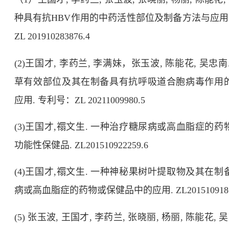
种具有抗
HBV
作用的中药活性部位及制备方法与应用
ZL 201910283876.4
(2)
王国才
,
李药兰
,
李满妹，张玉波
,
陈能花
,
吴忠南
草有效部位及其在制备具有抗呼吸道合胞病毒作用
应用
.
专利号：
ZL 20211009980.5
(3)
王国才
,
禤文生
.
一种治疗糖尿病或高血脂症的药
功能性保健品
. ZL
201510922259.6
(4)
王国才
,
禤文生
.
一种神秘果树叶提取物及其在制
病或高血脂症的药物或保健品中的应用
. ZL
201510918
(5)
张玉波
,
王国才
,
李药兰
,
张晓丽
,
杨丽
,
陈能花
,
吴