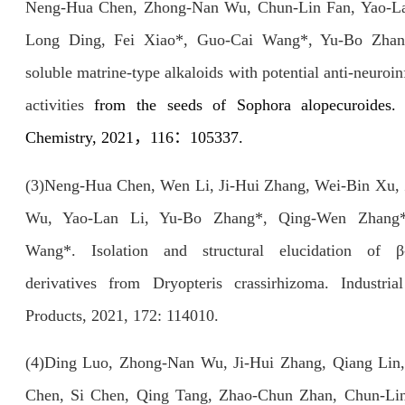
Neng-Hua Chen, Zhong-Nan Wu, Chun-Lin Fan, Yao-La
Long Ding, Fei Xiao*, Guo-Cai Wang*, Yu-Bo Zhan
soluble matrine-type alkaloids with potential anti-neuro
activities
from the seeds of Sophora alopecuroides. 
Chemistry, 2021
，
116
：
105337.
(3)Neng-Hua Chen, Wen Li, Ji-Hui Zhang, Wei-Bin Xu,
Wu, Yao-Lan Li, Yu-Bo Zhang*, Qing-Wen Zhang*
Wang*. Isolation and structural elucidation of β-
derivatives from Dryopteris crassirhizoma. Industri
Products, 2021, 172: 114010.
(4)
Ding Luo, Zhong-Nan Wu, Ji-Hui Zhang, Qiang Lin
Chen, Si Chen, Qing Tang, Zhao-Chun Zhan, Chun-Lin