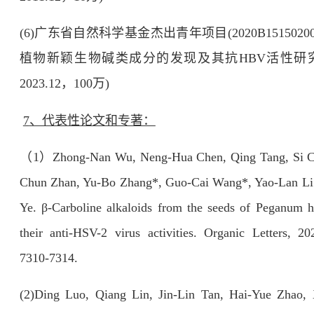
(6)
广东省自然科学基金杰出青年项目
(2020B1515020
植物新颖生物碱类成分的发现及其抗
HBV
活性研
2023.12
，
100
万
)
7
、代表性论文和专著：
（
1
）
Zhong-Nan Wu, Neng-Hua Chen, Qing Tang, Si C
Chun Zhan, Yu-Bo Zhang*, Guo-Cai Wang*, Yao-Lan Li
Ye. β-Carboline alkaloids from the seeds of Peganum 
their anti-HSV-2 virus activities. Organic Letters, 20
7310-7314.
(2)
Ding Luo, Qiang Lin, Jin-Lin Tan, Hai-Yue Zhao, 