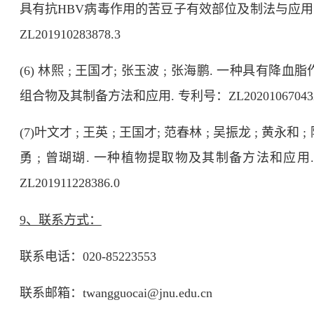
具有抗
HBV
病毒作用的苦豆子有效部位及制法与应用
ZL201910283878.3
(6)
林熙
;
王国才
;
张玉波
;
张海鹏
.
一种具有降血脂
组合物及其制备方法和应用
.
专利号：
ZL
20201067043
(7)
叶文才
;
王英
;
王国才
;
范春林
;
吴振龙
;
黄永和
;
勇
;
曾瑚瑚
.
一种植物提取物及其制备方法和应用
ZL201911228386.0
9
、联系方式：
联系电话：
020-85223553
联系邮箱：
twangguocai@jnu.edu.cn