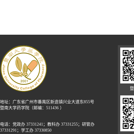
暨
地址：广东省广州市番禺区新造镇兴业大道东855号
暨南大学药学院（邮编：511436 ）
电话：党政办 37331241；教科办 37331255；研管办
37331291；学工办 37330850