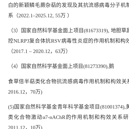
白的新颖鳞毛蕨杂萜的发现及其抗流感病毒分子机
系（
2022.1–2025.12, 55
万 ）
（
3
）国家自然科学基金面上项目
(81673319),
地胆草
控
NLRP3
复合体抗
RSV
病毒性炎症的作用机制和构
（
2017.1 – 2020.12
，
63
万）
（
4
）国家自然科学基金面上项目
(81273390),
鹅
食草倍半萜类化合物抗流感病毒作用机制和构效关
2016.12
，
70
万
)
(5)
国家自然科学基金青年科学基金项目
(81001374),
类化合物激动
α7-nAChR
的作用机制和构效关系研
2011.12
，
10
万
)