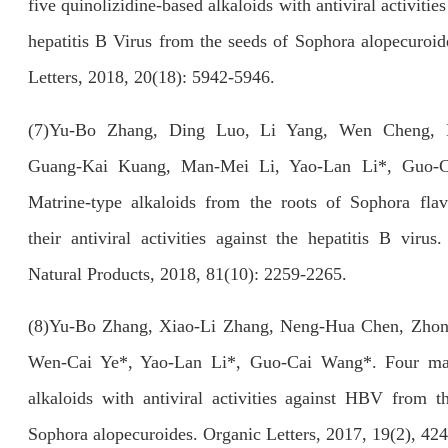
five quinolizidine-based alkaloids with antiviral activities
hepatitis B Virus from the seeds of Sophora alopecuroid
Letters, 2018, 20(18): 5942-5946.
(7)
Yu-Bo Zhang, Ding Luo, Li Yang, Wen Cheng, 
Guang-Kai Kuang, Man-Mei Li, Yao-Lan Li*, Guo-
Matrine-type alkaloids from the roots of Sophora fla
their antiviral activities against the hepatitis B virus
Natural Products, 2018, 81(10): 2259-2265.
(8)
Yu-Bo Zhang, Xiao-Li Zhang, Neng-Hua Chen, Zho
Wen-Cai Ye*, Yao-Lan Li*, Guo-Cai Wang*. Four mat
alkaloids with antiviral activities against HBV from t
Sophora alopecuroides. Organic Letters, 2017, 19(2), 42