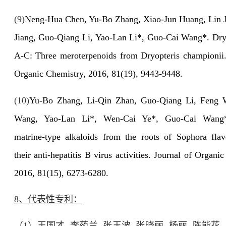
(9)
Neng-Hua Chen, Yu-Bo Zhang, Xiao-Jun Huang, Lin J
Jiang, Guo-Qiang Li, Yao-Lan Li*, Guo-Cai Wang*. Dr
A-C: Three meroterpenoids from Dryopteris championii.
Organic Chemistry, 2016, 81(19), 9443-9448.
(10)
Yu-Bo Zhang, Li-Qin Zhan, Guo-Qiang Li, Feng 
Wang, Yao-Lan Li*, Wen-Cai Ye*, Guo-Cai Wang*
matrine-type alkaloids from the roots of Sophora fla
their anti-hepatitis B virus activities. Journal of Organi
2016, 81(15), 6273-6280.
8
、代表性专利：
（
1
）王国才
,
李药兰
,
张玉波
,
张晓丽
,
杨丽
,
陈能花
,