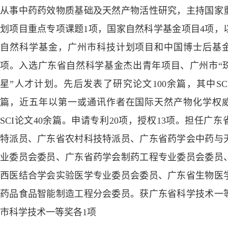
从事中药药效物质基础及天然产物活性研究，主持国家
划项目重点专项课题
1
项，国家自然科学基金项目
4
项，
自然科学基金，广州市科技计划项目和中国博士后基
项。入选广东省自然科学基金杰出青年项目、广州市“
星”人才计划。先后发表了研究论文
100
余篇，其中
SC
篇，近五年以第一或通讯作者在国际天然产物化学权
SCI
论文
40
余篇。申请专利
20
项，授权
13
项。担任广东
特派员、广东省农村科技特派员、广东省药学会中药与
业委员会委员、广东省药学会制药工程专业委员会委员
西医结合学会实验医学专业委员会委员、广东省生物医
药品食品智能制造工程分会委员。获广东省科学技术一
市科学技术一等奖各
1
项