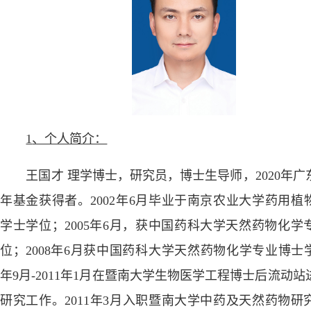
1
、个人简介：
王国才 理学博士，研究员，博士生导师，
2020
年广
年基金获得者。
2002
年
6
月毕业于南京农业大学药用植
学士学位；
2005
年
6
月，获中国药科大学天然药物化学
位；
2008
年
6
月获中国药科大学天然药物化学专业博士
年
9
月
-2011
年
1
月在暨南大学生物医学工程博士后流动站
研究工作。
2011
年
3
月入职暨南大学中药及天然药物研