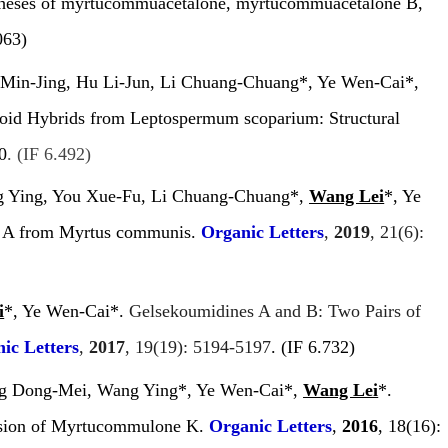
ntheses of myrtucommuacetalone, myrtucommuacetalone B,
063)
 Min-Jing, Hu Li-Jun, Li Chuang-Chuang*, Ye Wen-Cai*,
noid Hybrids from
Leptospermum scoparium
: Structural
0
. (IF 6.492)
ng Ying, You Xue-Fu, Li Chuang-Chuang*,
Wang Lei
*, Ye
e A from
Myrtus communis
.
Organic Letters
,
2019
,
21
(6):
i
*, Ye Wen-Cai*.
Gelsekoumidines A and B: Two Pairs of
ic Letters
,
2017
,
19
(19): 5194-5197
. (IF 6.732)
ang Dong-Mei, Wang Ying*, Ye Wen-Cai*,
Wang Lei
*.
ision of Myrtucommulone K.
Organic Letters
,
2016
,
18
(16):