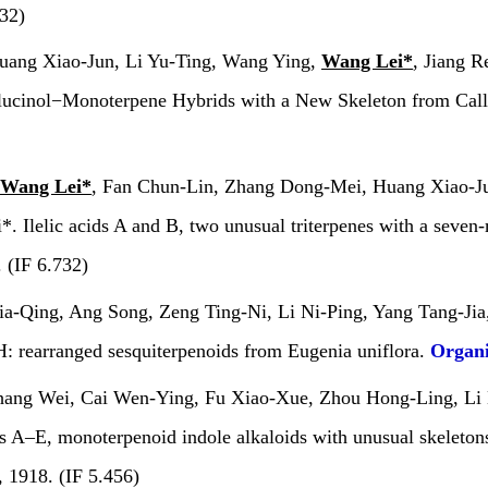
32)
Huang Xiao-Jun, Li Yu-Ting, Wang Ying,
Wang Lei*
, Jiang R
lucinol−Monoterpene Hybrids with a New Skeleton from
Cal
,
Wang Lei*
, Fan Chun-Lin, Zhang Dong-Mei, Huang Xiao-Ju
. Ilelic acids A and B, two unusual triterpenes with a seve
 (IF 6.732)
ia-Qing, Ang Song, Zeng Ting-Ni, Li Ni-Ping, Yang Tang-Ji
: rearranged sesquiterpenoids from
Eugenia uniflora
.
Organi
hang Wei, Cai Wen-Ying, Fu Xiao-Xue, Zhou Hong-Ling, Li 
es A–E, monoterpenoid indole alkaloids with unusual skeleto
8, 1918. (IF 5.456)