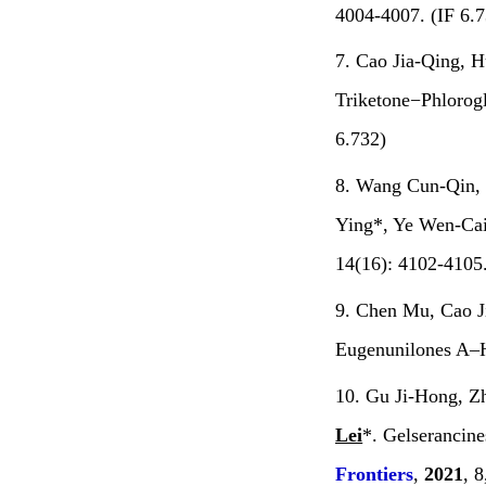
4004-4007. (IF 6.7
7. Cao Jia-Qing, 
Triketone−Phlorog
6.732)
8. Wang Cun-Qin
Ying*, Ye Wen-Cai*
14
(16): 4102-4105.
9. Chen Mu, Cao J
Eugenunilones A–H
10. Gu Ji-Hong, Z
Lei
*. Gelserancin
Frontiers
,
2021
, 