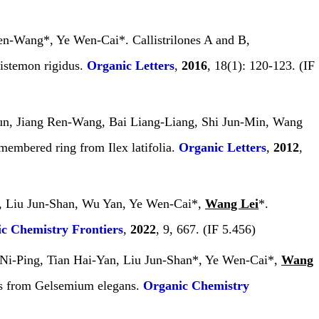
en-Wang*, Ye Wen-Cai*. Callistrilones A and B,
listemon rigidus.
Organic Letters
,
2016
,
18
(1): 120-123. (IF
n, Jiang Ren-Wang, Bai Liang-Liang, Shi Jun-Min, Wang
n-membered ring from
Ilex latifolia
.
Organic Letters
,
2012
,
a, Liu Jun-Shan, Wu Yan, Ye Wen-Cai*,
Wang Lei
*.
c Chemistry Frontiers
,
2022
, 9, 667. (IF 5.456)
Ni-Ping, Tian Hai-Yan, Liu Jun-Shan*, Ye Wen-Cai*,
Wang
ns from
Gelsemium elegans
.
Organic Chemistry