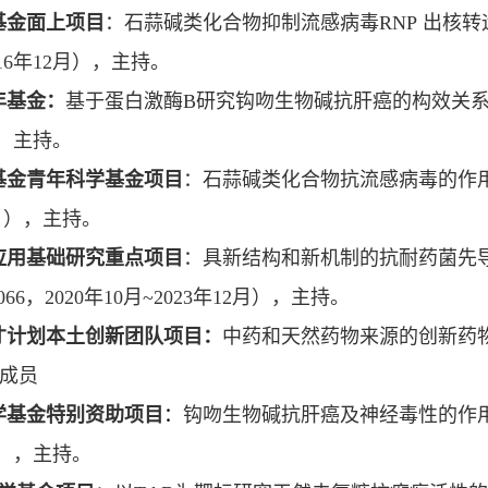
基金面上项目
：石蒜碱类化合物抑制流感病毒
RNP
出核转
16
年
12
月），主持。
年基金：
基于蛋白激酶
B
研究钩吻生物碱抗肝癌的构效关
，主持。
基金青年科学基金项目
：石蒜碱类化合物抗流感病毒的作
月），主持。
应用基础研究重点项目
：具新结构和新机制的抗耐药菌先
066
，
2020
年
10
月
~2023
年
12
月），主持。
才计划本土创新团队项目：
中药和天然药物来源的创新药
成员
学基金特别资助项目
：
钩吻生物碱抗肝癌及神经毒性的作
），主持。