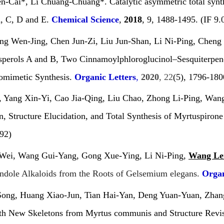
n-Cai*, Li Chuang-Chuang*. Catalytic asymmetric total sy
 A, C, D and E.
Chemical Science
,
2018
, 9, 1488-1495. (IF 9.
ng Wen-Jing, Chen Jun-Zi, Liu Jun-Shan, Li Ni-Ping, Cheng
sperols A and B, Two Cinnamoylphloroglucinol–Sesquiterpe
iomimetic Synthesis.
Organic Letters
,
2020
,
22
(5), 1796-180
, Yang Xin-Yi, Cao Jia-Qing, Liu Chao, Zhong Li-Ping, Wa
n, Structure Elucidation, and Total Synthesis of Myrtuspiron
492)
 Wei, Wang Gui-Yang, Gong Xue-Ying, Li Ni-Ping,
Wang Le
ndole Alkaloids from the Roots of
Gelsemium elegans
.
Organ
Song, Huang Xiao-Jun, Tian Hai-Yan, Deng Yuan-Yuan, Zh
th New Skeletons from
Myrtus communis
and Structure Rev