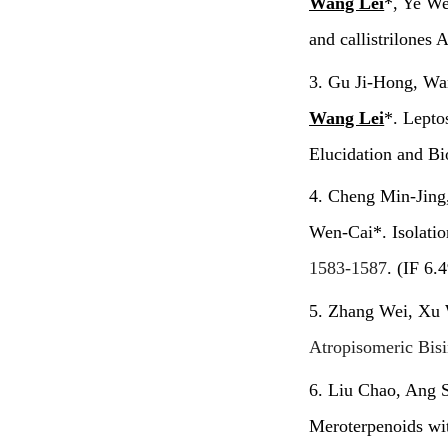
Wang Lei
*, Ye We
and callistrilones
3. Gu Ji-Hong, Wa
Wang Lei
*. Lepto
Elucidation and B
4. Cheng Min-Jing
Wen-Cai*. Isolatio
1583-1587
. (IF 6.
5. Zhang Wei, Xu
Atropisomeric Bisi
6. Liu Chao, Ang 
Meroterpenoids wi