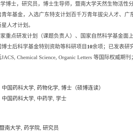
理学博士，研究员，博士生导师，暨南大学天然生物活性
出青年基金，入选广东特支计划百千万青年拔尖人才、广东
新星人才计划。
国家重点研发计划（课题负责人）、国家自然科学基金面
国博士后科学基金特别资助等科研项目
10
余项；已发表研
括
JACS
,
Chemical Science
,
Organic Letters
等国际权威期刊
,
中国药科大学
,
药物化学
,
博士（硕博连读）
,
中国药科大学
,
中药学
,
学士
暨南大学
,
药学院
,
研究员