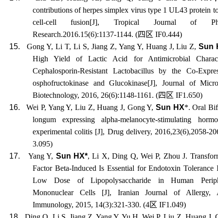
contributions of herpes simplex virus type 1 UL43 protein to
cell-cell fusion[J], Tropical Journal of Phar
Research.2016.15(6):1137-1144. (
四区
IF0.444)
15.
Gong Y,
Li T
,
Li S
,
Jiang Z
,
Yang Y
,
Huang J
,
Liu Z
,
Sun 
High Yield of Lactic Acid for Antimicrobial Charact
Cephalosporin-Resistant Lactobacillus by the Co-Expre
osphofructokinase and Glucokinase[J], Journal of Micr
Biotechnology, 2016, 26(6):1148-1161. (
四区
IF1.650)
16.
Wei P, Yang Y, Liu Z, Huang J, Gong Y,
Sun HX
*. Oral Bi
longum expressing alpha-melanocyte-stimulating horm
experimental colitis [J], Drug delivery, 2016,23(6),2058-20
3.095)
17.
Yang Y,
Sun HX*
, Li X, Ding Q, Wei P, Zhou J. Transfo
Factor Beta-Induced Is Essential for Endotoxin Tolerance
Low Dose of Lipopolysaccharide in Human Periph
Mononuclear Cells [J], Iranian Journal of Allergy,
Immunology, 2015, 14(3):321-330. (4
区
IF1.049)
18.
Ding Q, Li S, Jiang Z, Yang Y, Yu H, Wei P, Liu Z, Huang J,