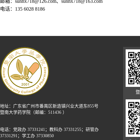
邮箱：
sunhx718@126.com
、
sunhx718@163.com
电话：
135 6028 8186
暨
地址：广东省广州市番禺区新造镇兴业大道东855号
暨南大学药学院（邮编：511436 ）
电话：党政办 37331241；教科办 37331255；研管办
37331291；学工办 37330850