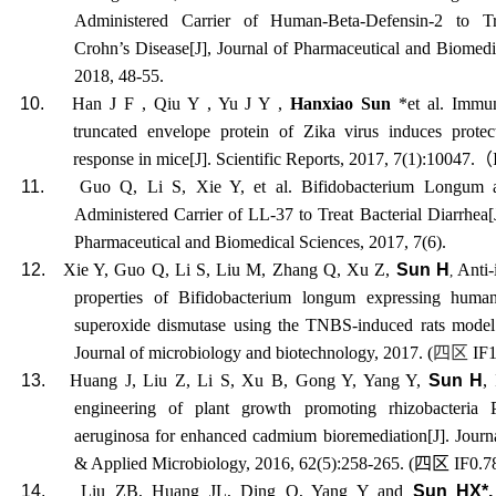
Administered Carrier of Human-Beta-Defensin-2 to Tr
Crohn’s Disease
[J]
, Journal of Pharmaceutical and Biomedi
2018, 48-55.
10.
Han J F , Qiu Y , Yu J Y ,
Hanxiao Sun
*et al. Immun
truncated envelope protein of Zika virus induces prote
response in mice[J]. Scientific Reports, 2017, 7(1):10047.
（
11.
Guo Q, Li S, Xie Y, et al. Bifidobacterium Longum 
Administered Carrier of LL-37 to Treat Bacterial Diarrhea[J
Pharmaceutical and Biomedical Sciences, 2017, 7(6).
12.
Xie Y,
Guo Q
,
Li S
,
Liu M
,
Zhang Q
,
Xu Z
,
Sun H
Anti-
,
properties of Bifidobacterium longum expressing hum
superoxide dismutase using the TNBS-induced rats model o
Journal of microbiology and biotechnology, 2017. (
四区
IF1
13.
Huang J,
Liu Z
,
Li S
,
Xu B
,
Gong Y
,
Yang Y
,
Sun H
,
engineering of plant growth promoting rhizobacteria
aeruginosa for enhanced cadmium bioremediation[J]. Journ
& Applied Microbiology, 2016, 62(5):258-265. (
四区
IF0.7
14.
Liu ZB, Huang JL, Ding Q, Yang Y and
Sun HX*