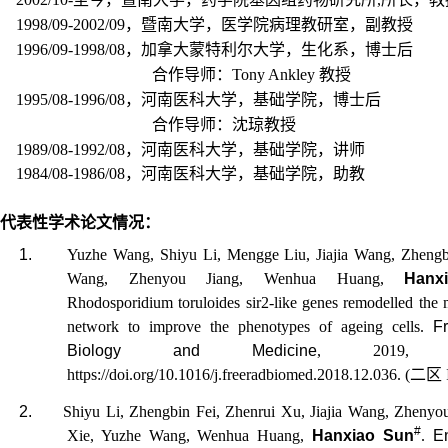
1998/09-2002/09
，暨南大学，医学院病理教研室，副教授
1996/09-1998/08
，加拿大蒙特利尔大学，生化系，博士后
合作导师：
Tony Ankley
教授
1995/08-1996/08
，河南医科大学，基础学院，博士后
合作导师：沈琼教授
1989/08-1992/08
，河南医科大学，基础学院，讲师
1984/08-1986/08
，河南医科大学，基础学院，助教
代表性学术
论文
情况
：
1.
Yuzhe Wang, Shiyu Li, Mengge Liu, Jiajia Wang, Zhengb
Wang, Zhenyou Jiang, Wenhua Huang,
Hanx
Rhodosporidium toruloides
sir2-like genes remodelled the 
network to improve the phenotypes of ageing cells.
F
Biology and Medicine
, 2019, 134
https://doi.org/10.1016/j.freeradbiomed.2018.12.036. (
二区
2.
Shiyu Li, Zhengbin Fei, Zhenrui Xu, Jiajia Wang, Zhenyou
#
Xie, Yuzhe Wang, Wenhua Huang,
Hanxiao Sun
.
E