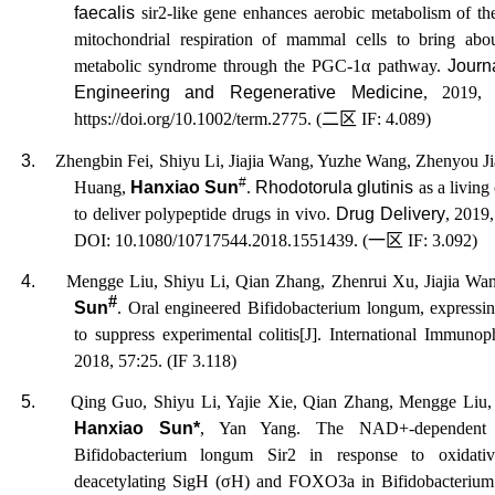
faecalis
sir2-like gene enhances aerobic metabolism of t
mitochondrial respiration of mammal cells to bring abo
metabolic syndrome through the PGC-1α pathway.
Journ
Engineering and Regenerative Medicine
, 2019, 
https://doi.org/10.1002/term.2775
. (
二区
IF: 4.089)
3.
Zhengbin Fei, Shiyu Li, Jiajia Wang, Yuzhe Wang, Zhenyou J
#
Huang,
Hanxiao Sun
.
Rhodotorula glutinis
as a living
to deliver polypeptide drugs in vivo.
Drug Delivery
, 2019,
DOI: 10.1080/10717544.2018.1551439. (
一区
IF: 3.092)
4.
Mengge Liu
, Shiyu Li
, Qian Zhang
, Zhenrui Xu
, Jiajia Wa
#
Sun
. Oral engineered Bifidobacterium longum, expres
to suppress experimental colitis[J]. International Immuno
2018, 57:25. (IF 3.118)
5.
Qing Guo, Shiyu Li, Yajie Xie, Qian Zhang, Mengge Liu,
Hanxiao Sun*
, Yan Yang. The NAD+-dependent d
Bifidobacterium longum Sir2 in response to oxidativ
deacetylating SigH (σH) and FOXO3a in Bifidobacteriu