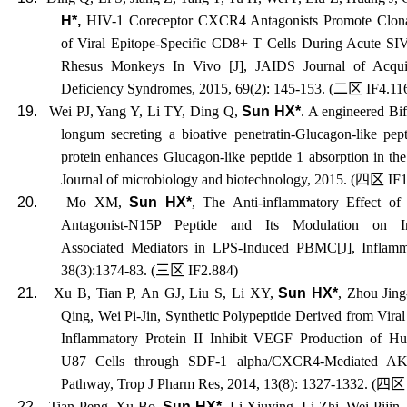
H*,
HIV-1 Coreceptor CXCR4 Antagonists Promote Clon
of Viral Epitope-Specific CD8+ T Cells During Acute SIV
Rhesus Monkeys In Vivo [J], JAIDS Journal of Acqu
Deficiency Syndromes, 2015, 69(2): 145-153. (
二区
IF4.11
19.
Wei PJ, Yang Y, Li TY, Ding Q,
Sun HX*
. A engineered Bi
longum secreting a bioative penetratin-Glucagon-like pep
protein enhances Glucagon-like peptide 1 absorption in the i
Journal of microbiology and biotechnology, 2015. (
四区
IF1
20.
Mo XM,
Sun HX*
, The Anti-inflammatory Effect 
Antagonist-N15P Peptide and Its Modulation on In
Associated Mediators in LPS-Induced PBMC[J], Inflamm
38(3):1374-83. (
三区
IF2.884)
21.
Xu B, Tian P, An GJ, Liu S, Li XY,
Sun HX*
, Zhou Jin
Qing, Wei Pi-Jin, Synthetic Polypeptide Derived from Vir
Inflammatory Protein II Inhibit VEGF Production of 
U87 Cells through SDF-1 alpha/CXCR4-Mediated AK
Pathway, Trop J Pharm Res, 2014, 13(8): 1327-1332. (
四区
22.
Tian Peng, Xu Bo,
Sun HX*
, Li Xiuying, Li Zhi, Wei Pijin,