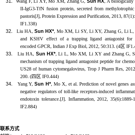
31.
Wang F
,
Li XY
,
Mo XM
,
Zhang G
,
Sun HX
, A biologically
II-IgG3-TfN fusion protein, secreted from methylotrophic
pastoris[J], Protein Expression and Purification, 2013, 87(1)
IF1.338)
32.
Liu HA,
Sun HX*
, Mo XM, Li SY, Li XY, Zhang G, Li L
and KSHV effect of a trapping ligand antagonist for 
encoded GPCR, Indian J Exp Biol, 2012, 50:313. (4
区
IF1.
33.
Liu HA,
Sun HX*
, Li L, Mo XM, Li XY and Zhang G, S
mechanism of trapping ligand antagonist peptide for chemo
US28 of human cytomegalovirus, Trop J Pharm Res, 2012,
200. (
四区
IF0.444)
34.
Yang Y,
Sun H*
, Mo X, et al. Prediction of novel genes as
negative regulators of toll-like receptors-induced inflamma
endotoxin tolerance.[J]. Inflammation, 2012, 35(6):1889-
IF2.884)
联系方式