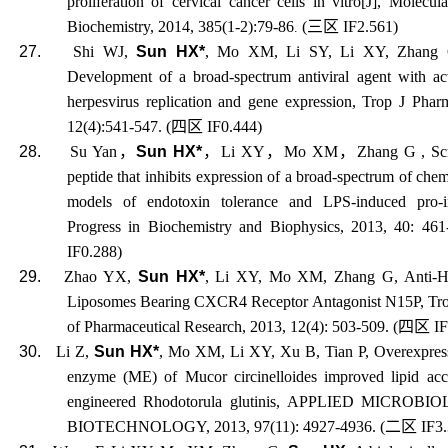
proliferation of cervical cancer cells in vitro[J], Molecul
Biochemistry, 2014, 385(1-2):79-86
(
三区
IF2.561)
.
27.
Shi WJ,
Sun HX*
, Mo XM, Li SY, Li XY, Zhang 
Development of a broad-spectrum antiviral agent with act
herpesvirus replication and gene expression, Trop J Pha
12(4):541-547. (
四区
IF0.444)
28.
Su Yan
，
Sun HX*
，
Li XY
，
Mo XM
，
Zhang G , Scr
peptide that inhibits expression of a broad-spectrum of che
models of endotoxin tolerance and LPS-induced pro-i
Progress in Biochemistry and Biophysics, 2013, 40: 461
IF0.288)
29.
Zhao YX,
Sun HX*
, Li XY, Mo XM, Zhang G, Anti-HI
Liposomes Bearing CXCR4 Receptor Antagonist N15P, Trop
of Pharmaceutical Research, 2013, 12(4): 503-509. (
四区
IF
30.
Li Z,
Sun HX*
, Mo XM, Li XY, Xu B, Tian P, Overexpress
enzyme (ME) of Mucor circinelloides improved lipid acc
engineered Rhodotorula glutinis, APPLIED MICRO
BIOTECHNOLOGY, 2013, 97(11): 4927-4936. (
二区
IF3.