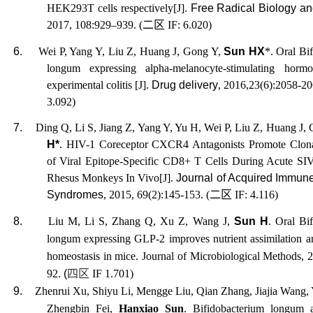
HEK293T cells respectively[J].
Free Radical Biology a
2017, 108:929–939. (
二区
IF: 6.020)
6.
Wei P, Yang Y, Liu Z, Huang J, Gong Y,
Sun HX
*. Oral Bi
longum expressing alpha-melanocyte-stimulating horm
experimental colitis [J].
Drug delivery
, 2016,23(6):2058-20
3.092)
7.
Ding Q, Li S, Jiang Z, Yang Y, Yu H, Wei P, Liu Z, Huang J,
H*
. HIV-1 Coreceptor CXCR4 Antagonists Promote Clon
of Viral Epitope-Specific CD8+ T Cells During Acute SIV
Rhesus Monkeys In Vivo[J].
Journal of Acquired Immune
Syndromes
, 2015, 69(2):145-153. (
二区
IF: 4.116)
8.
Liu M, Li S, Zhang Q, Xu Z, Wang J,
Sun H
. Oral Bi
longum expressing GLP-2 improves nutrient assimilation an
homeostasis in mice. Journal of Microbiological Methods, 
92.
(
四区
IF 1.701)
9.
Zhenrui Xu, Shiyu Li, Mengge Liu, Qian Zhang, Jiajia Wang,
Zhengbin Fei,
Hanxiao Sun
. Bifidobacterium longum 