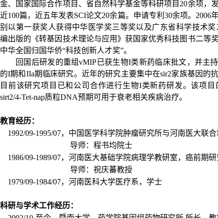
金、国家国际合作项目、省自然科学基金等科研项目
20
余项，
近
100
篇，近五年发表
SCI
论文
20
余篇。申请专利
30
余项。
2006
别以第一获奖人获得中华医学奖三等奖以及广东省科学技术奖
编出版的《转基因技术理论与应用》获国家优秀科技图书二等
中华全国归国华侨
“
科技创新人才奖
”
。
回国后研发的重组
vMIP
已获生物
I
类新药临床批文，并主
的
I
期和
IIa
期临床研究。近年的研究主要集中在
sir2
家族基因的
目前该研究项目已和公司合作进行生物
I
类新药研发。该项目
sirt2/4-Tet-nap
质粒
DNA
预期可用于衰老相关疾病治疗。
教育经历：
1992/09-1995/07
，中国医学科学院肿瘤研究所与河南医大联合
导师：程书均院士
1986/09-1989/07
，河南医大基础学院病理学教研室，癌前期研
导师：祝庆蕃教授
1979/09-1984/07
，河南医科大学医疗系，学士
科研与学术工作经历：
2002/10-
至今，暨南大学，药学院基因组药物研究所
,
所长，教