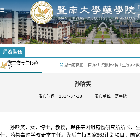
师资队伍
微生物与生化药
您当前位置：
首页
>
师资队伍
>
博士生导师
>
微
学
孙晗笑
发布时间：2014-07-18
发布单位：药学院
孙晗笑，女，博士，教授，现任基因组药物研究所所长、
任、药物毒理学教研室主任。先后主持国家
863
计划项目、国