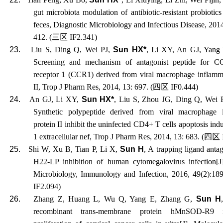
gut microbiota modulation of antibiotic-resistant probioti
feces, Diagnostic Microbiology and Infectious Disease, 2014
412. (
三区
IF2.341)
23.
Liu S, Ding Q, Wei PJ,
Sun HX*
, Li XY, An GJ, Yang
Screening and mechanism of antagonist peptide for C
receptor 1 (CCR1) derived from viral macrophage inflamm
II, Trop J Pharm Res, 2014, 13: 697. (
四区
IF0.444)
24.
An GJ, Li XY,
Sun HX*
, Liu S, Zhou JG, Ding Q, Wei 
Synthetic polypeptide derived from viral macrophage 
protein II inhibit the uninfected CD4+ T cells apoptosis in
1 extracellular nef, Trop J Pharm Res, 2014, 13: 683. (
四区
25.
Shi W
,
Xu B
,
Tian P
,
Li X
,
Sun H
, A trapping ligand antag
H22-LP inhibition of human cytomegalovirus infection[J]
Microbiology, Immunology and Infection, 2016, 49(2):189
IF2.094)
26.
Zhang Z
,
Huang L
,
Wu Q
,
Yang E
,
Zhang G
,
Sun H
recombinant trans-membrane protein hMnSOD-R9 i