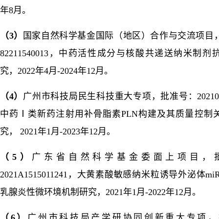
年
8
月。
（3
）
国家自然科学基金国际（地区）合作与交流项目
82211540013
，中药活性成分与核酸共递送纳米制剂
究，
2022
年
4
月
-2024
年
12
月。
（4
）
广州市科技局
民生科技重大专项
，批准号：202103
中药
Ⅰ
类新药注射用补骨脂素
PLN
构建及其质量控制
究，
2021
年
1
月
-2023
年
12
月。
（5
）
广东省自然科学基金委面上项目，
2021A1515011241
，大黄素酸敏感纳米粒诱导外泌体
miR
乳腺炎性微环境机制研究，
2021
年
1
月
-2022
年
12
月。
（
6
）
广州市科技局产学研协同创新重大专项，