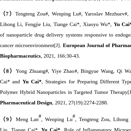
（
7
）
Tengteng Zou
#
, Wenping Lu
#
, Yaroslav Mezhuev
#
,
Lihong Li, Fengjie Liu, Tiange Cai
*
, Xiaoyu Wu
*
,
Yu Cai
of nanoparticle drug delivery systems responsive to endoge
cancer microenvironment[J].
European Journal of Pharmac
Biopharmaceutics
,
2021
,
166:30-43
.
（
8
）
Yong Zhuang
#
, Yiye Zhao
#
, Bingyue Wang, Qi Wa
Cai* and
Yu Cai*
, Strategies for Preparing Different Typ
Polymer Hybrid Nanoparticles in Targeted Tumor Therapy[
Pharmaceutical Design
,
2021
,
27(19):2274-2288.
#
#
（
9
）
Meng Lan
, Wenping Lu
, Tengteng Zou, Lihong 
Liu, Tiange Cai*,
Yu Cai*
. Role of Inflammatory Microe