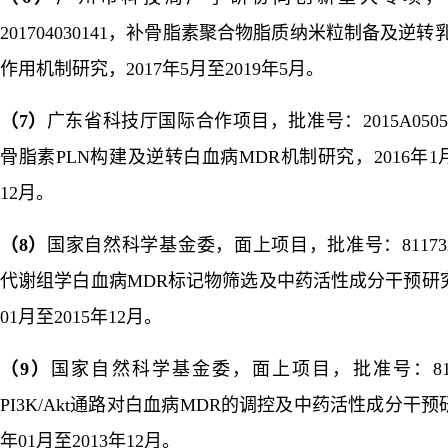
201704030141
，补骨脂素聚合物脂质纳米粒制备及逆转
作用机制研究，
2017
年
5
月至
2019
年
5
月。
（
7
）
广东省科技厅国际合作项目，批准号：2015A05050
骨脂素
PLN
构建及逆转白血病
MDR
机制研究，
2016
年
1
12
月
。
（
8
）
国家自然科学基金委，面上项目，批准号：811732
代谢组学白血病
MDR
标记物筛选及中药活性成分干预研
01
月至
2015
年
12
月。
（
9
）
国家自然科学基金委，面上项目，批准号：8107
PI3K/Akt
通路对白血病
MDR
的调控及中药活性成分干预
年
01
月至
2013
年
12
月。