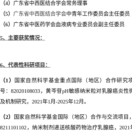
（
4）
广东省中西医结合学会常务理事
（
5）
广东省中西医结合学会
中青年工作委员会主任委员
（
6）
广东省中医药学会血液病专业委员会副主任委员
5、
主要获奖情况：
6、
代表性科研项目：
（
1
）
国家自然科学基金重点国际（地区）合作研究
号：82020108033
，黄芩苷
pH
敏感纳米粒对乳腺癌炎性
及机制研究，
2021
年
1
月
-2025
年
12
月。
（
2
）
国家自然科学基金国际（地区）合作与交流项目
8211101102
，纳米制剂递送核酸药物治疗乳腺癌，
2021