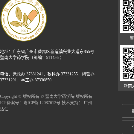
暨
地址：广东省广州市番禺区新造镇兴业大道东855号
暨南大学药学院（邮编：511436 ）
电话：党政办 37331241；教科办 37331255；研管办
37331291；学工办 37330850
暨南
Copyright © 版权所有 © 暨南大学药学院 版权所有.
广州
ICP备案号：粤ICP备 12087612号 技术支持：
达仁