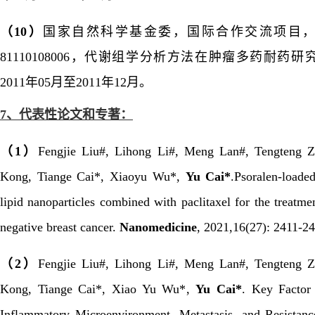
（
10
）
国家自然科学基金委，国际合作交流项目
81110108006
，代谢组学分析方法在肿瘤多药耐药研
2011
年
05
月至
2011
年
12
月。
7、
代表性论文和专著：
（
1
）
Fengjie Liu#, Lihong Li#, Meng Lan#, Tengteng Z
Kong, Tiange Cai*, Xiaoyu Wu*,
Yu Cai*
.Psoralen-loade
lipid nanoparticles combined with paclitaxel for the treatmen
negative breast cancer.
Nanomedicine
,
2021,16(27): 2411-24
（
2
）
Fengjie Liu#, Lihong Li#, Meng Lan#, Tengteng Z
Kong, Tiange Cai*, Xiao Yu Wu*,
Yu Cai*
. Key Factor
Inflammatory Microenvironment, Metastasis, and Resistanc