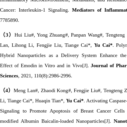
Cancer: Interleukin-1 Signaling.
Mediators of Inflammat
7785890.
（
3
）
Hui Liu
#
, Yong Zhuang
#
, Panpan Wang
#
, Tengteng
Lan, Lihong Li, Fengjie Liu, Tiange Cai
*
,
Yu Cai
*
.
Polym
Hybrid Nanoparticles as a Delivery System Enhance the
Effect of Emodin in Vitro and in Vivo
[J].
Journal of Phar
Sciences
,
2021
,
110(8):2986-2996.
（
4
）
Meng Lan
#
, Zhaodi Kong
#
, Fengjie Liu
#
, Tengteng 
Li, Tiange Cai
*
, Huaqin Tian
*
,
Yu Cai
*
. Activating Caspas
Signaling to Promote Apoptosis of Breast Cancer Cells 
modified Albumin Baicalin-loaded Nanoparticles[J].
Nanot