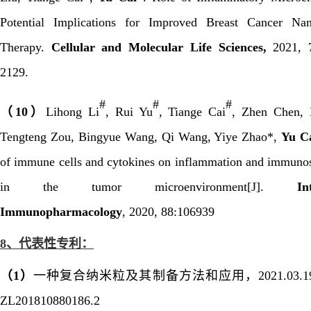
Potential Implications for Improved Breast Cancer Nan
Therapy.
Cellular and Molecular Life Sciences,
2021, 7
2129.
#
#
#
（
10
）
Lihong Li
, Rui Yu
, Tiange Cai
, Zhen Chen,
Tengteng Zou, Bingyue Wang, Qi Wang, Yiye Zhao*,
Yu C
of immune cells and cytokines on inflammation and immuno
in the tumor microenvironment[J].
In
Immunopharmacology
, 2020, 88:106939
8、
代表性专利：
（
1
）
一种复合纳米粒及其制备方法和应用，
2021.03.1
ZL201810880186.2