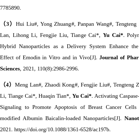
7785890.
（
3
）
Hui Liu
#
, Yong Zhuang
#
, Panpan Wang
#
, Tengteng
Lan, Lihong Li, Fengjie Liu, Tiange Cai
*
,
Yu Cai
*
.
Polym
Hybrid Nanoparticles as a Delivery System Enhance the
Effect of Emodin in Vitro and in Vivo
[J].
Journal of Phar
Sciences
,
2021
,
110(8):2986-2996.
（
4
）
Meng Lan
#
, Zhaodi Kong
#
, Fengjie Liu
#
, Tengteng 
Li, Tiange Cai
*
, Huaqin Tian
*
,
Yu Cai
*
. Activating Caspas
Signaling to Promote Apoptosis of Breast Cancer Cells 
modified Albumin Baicalin-loaded Nanoparticles[J].
Nanot
2021.
https://doi.org/10.1088/1361-6528/ac197b.