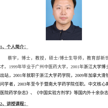
1、
个人简介：
蔡宇，博士，教授，硕士/博士生导师，教育部新
才。
1999年毕业于广州中医药大学，2001年
浙江大学博
出站，
2001
年就职于浙江大学药学院，
2009
年加拿大滑
问学者，
2003
年至今于暨南大学药学院任职。
中文核心
医院药学杂志》
、
《中国实验方剂学》等
国内外十余
杂
2、
讲授课程：