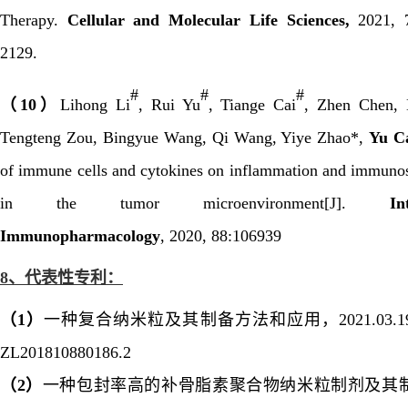
Therapy.
Cellular and Molecular Life Sciences,
2021, 7
2129.
#
#
#
（
10
）
Lihong Li
, Rui Yu
, Tiange Cai
, Zhen Chen,
Tengteng Zou, Bingyue Wang, Qi Wang, Yiye Zhao*,
Yu C
of immune cells and cytokines on inflammation and immuno
in the tumor microenvironment[J].
In
Immunopharmacology
, 2020, 88:106939
8、
代表性专利：
（
1
）
一种复合纳米粒及其制备方法和应用，
2021.03.1
ZL201810880186.2
（
2
）
一种包封率高的补骨脂素聚合物纳米粒制剂及其