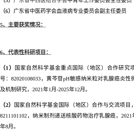
（
5）
广东省中西医结合学会
中青年工作委员会主任委员
（
6）
广东省中医药学会血液病专业委员会副主任委员
5、
主要获奖情况：
6、
代表性科研项目：
（
1
）
国家自然科学基金重点国际（地区）合作研究
号：82020108033
，黄芩苷
pH
敏感纳米粒对乳腺癌炎性
及机制研究，
2021
年
1
月
-2025
年
12
月。
（
2
）
国家自然科学基金国际（地区）合作与交流项目
8211101102
，纳米制剂递送核酸药物治疗乳腺癌，
2021
年
8
月。