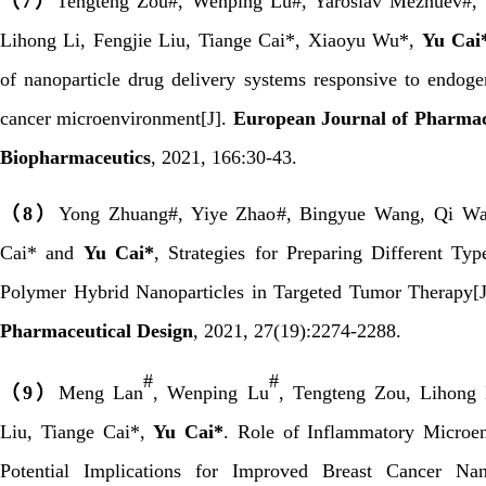
（
7
）
Tengteng Zou
#
, Wenping Lu
#
, Yaroslav Mezhuev
#
,
Lihong Li, Fengjie Liu, Tiange Cai
*
, Xiaoyu Wu
*
,
Yu Cai
of nanoparticle drug delivery systems responsive to endoge
cancer microenvironment[J].
European Journal of Pharmac
Biopharmaceutics
,
2021
,
166:30-43
.
（
8
）
Yong Zhuang
#
, Yiye Zhao
#
, Bingyue Wang, Qi Wa
Cai* and
Yu Cai*
, Strategies for Preparing Different Typ
Polymer Hybrid Nanoparticles in Targeted Tumor Therapy[
Pharmaceutical Design
,
2021
,
27(19):2274-2288.
#
#
（
9
）
Meng Lan
, Wenping Lu
, Tengteng Zou, Lihong 
Liu, Tiange Cai*,
Yu Cai*
. Role of Inflammatory Microe
Potential Implications for Improved Breast Cancer Nan