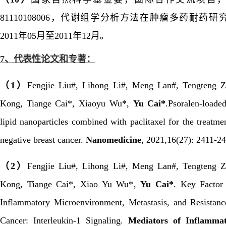
81110108006
，代谢组学分析方法在肿瘤多药耐药研
2011
年
05
月至
2011
年
12
月。
7、
代表性论文和专著：
（
1
）
Fengjie Liu#, Lihong Li#, Meng Lan#, Tengteng Z
Kong, Tiange Cai*, Xiaoyu Wu*,
Yu Cai*
.Psoralen-loade
lipid nanoparticles combined with paclitaxel for the treatmen
negative breast cancer.
Nanomedicine
,
2021,16(27): 2411-24
（
2
）
Fengjie Liu#, Lihong Li#, Meng Lan#, Tengteng Z
Kong, Tiange Cai*, Xiao Yu Wu*,
Yu Cai*
. Key Factor
Inflammatory Microenvironment, Metastasis, and Resistanc
Cancer: Interleukin-1 Signaling.
Mediators of Inflammat