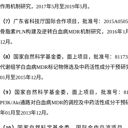
作用机制研究，
2017
年
5
月至
2019
年
5
月。
（
7
）
广东省科技厅国际合作项目，批准号：2015A05050
骨脂素
PLN
构建及逆转白血病
MDR
机制研究，
2016
年
1
12
月
。
（
8
）
国家自然科学基金委，面上项目，批准号：811732
代谢组学白血病
MDR
标记物筛选及中药活性成分干预研
01
月至
2015
年
12
月。
（
9
）
国家自然科学基金委，面上项目，批准号：8107
PI3K/Akt
通路对白血病
MDR
的调控及中药活性成分干预
年
01
月至
2013
年
12
月。
（
10
）
国家自然科学基金委，国际合作交流项目