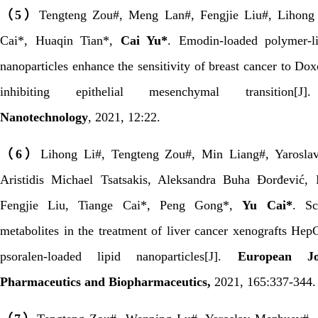
（
5
）
Tengteng Zou#, Meng Lan#, Fengjie Liu#, Lihong 
Cai*, Huaqin Tian*,
Cai Yu*
. Emodin-loaded polymer-l
nanoparticles enhance the sensitivity of breast cancer to Do
inhibiting epithelial mesenchymal transition[
Nanotechnology
,
2021,
12:22.
（
6
）
Lihong Li#, Tengteng Zou#, Min Liang#, Yarosla
Aristidis Michael Tsatsakis, Aleksandra Buha Đorđević,
Fengjie Liu, Tiange Cai*, Peng Gong*,
Yu Cai*
. Sc
metabolites in the treatment of liver cancer xenografts H
psoralen-loaded lipid nanoparticles[J].
European Jo
Pharmaceutics a
nd Biopharmaceutics
,
2021, 165:337-344.