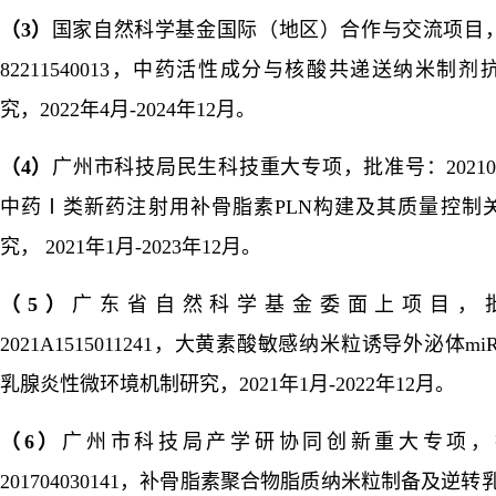
（3
）
国家自然科学基金国际（地区）合作与交流项目
82211540013
，中药活性成分与核酸共递送纳米制剂
究，
2022
年
4
月
-2024
年
12
月。
（4
）
广州市科技局
民生科技重大专项
，批准号：202103
中药
Ⅰ
类新药注射用补骨脂素
PLN
构建及其质量控制
究，
2021
年
1
月
-2023
年
12
月。
（5
）
广东省自然科学基金委面上项目，
2021A1515011241
，大黄素酸敏感纳米粒诱导外泌体
miR
乳腺炎性微环境机制研究，
2021
年
1
月
-2022
年
12
月。
（
6
）
广州市科技局产学研协同创新重大专项，
201704030141
，补骨脂素聚合物脂质纳米粒制备及逆转