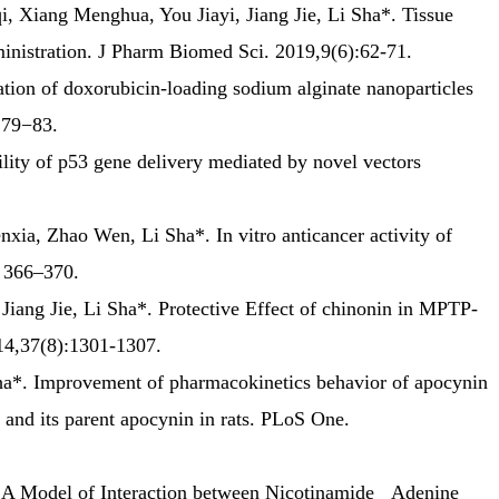
 Xiang Menghua, You Jiayi, Jiang Jie, Li Sha*. Tissue
ministration. J Pharm Biomed Sci. 2019,9(6):62-71.
on of doxorubicin-loading sodium alginate nanoparticles
:79−83.
lity of p53 gene delivery mediated by novel vectors
ia, Zhao Wen, Li Sha*. In vitro anticancer activity of
): 366–370.
iang Jie, Li Sha*. Protective Effect of chinonin in MPTP-
014,37(8):1301-1307.
ha*
. Improvement of pharmacokinetics behavior of apocynin
 and its parent apocynin in rats. PLoS One.
A Model of Interaction between Nicotinamide Adenine