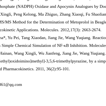
Phosphate (NADPH) Oxidase and Apocynin Analogues by Dock
Xingli, Peng Kelong, Ma Zhiguo, Zhang Xiaoqi, Fu Shaolian, 
S/MS Method for the Determination of Metoprolol in Beagle
cokinetic Applications. Molecules. 2012,17(3): 2663-2674.
ha
*, Yu Pei, Tang Xiaodan, Jiang Jie, Wang Yuqiang. Reactio
a Simple Chemical Simulation of NF-κB Inhibition. Molecul
Hainan, Wang Xingli, Wu Jianfeng, Jiang Jie, Wang Yuqiang. P
lethyl)oxidoimino]methyl]-3,5,6-trimethylpyrazine, by a si
d Pharmacokinetics. 2011, 36(2):95-101.
1@qq.com