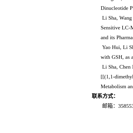
Dinucleotide 
Li Sha
, Wang 
Sensitive LC-M
and its Pharma
Yao Hui,
Li S
with GSH, as 
Li Sha
, Chen 
[[(1,1-dimethy
Metabolism an
联系方式：
邮箱：3585536