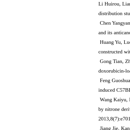
Li Huirou, Lia
distribution s
Chen Yangyang,
and its antica
Huang Yu, Luo 
constructed w
Gong Tian, Zho
doxorubicin-l
Feng Guoshuai,
induced C57BL
Wang Kaiyu, Li
by nitrone der
2013,8(7):e7
Jiang Jie, Ka