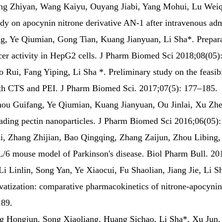
ng Zhiyan, Wang Kaiyu, Ouyang Jiabi, Yang Mohui, Lu Weiqi,
tudy on apocynin nitrone derivative AN-1 after intravenous ad
 Ye Qiumian, Gong Tian, Kuang Jianyuan, Li Sha*. Preparati
ncer activity in HepG2 cells. J Pharm Biomed Sci 2018;08(05)
Rui, Fang Yiping, Li Sha *. Preliminary study on the feasibi
ith CTS and PEI. J Pharm Biomed Sci. 2017;07(5): 177–185.
u Guifang, Ye Qiumian, Kuang Jianyuan, Ou Jinlai, Xu Zhenx
oading pectin nanoparticles. J Pharm Biomed Sci 2016;06(05
 Zhang Zhijian, Bao Qingqing, Zhang Zaijun, Zhou Libing, J
/6 mouse model of Parkinson's disease. Biol Pharm Bull. 2
 Linlin, Song Yan, Ye Xiaocui, Fu Shaolian, Jiang Jie,
Li S
ivatization: comparative pharmacokinetics of nitrone-apocynin
0189.
ng Hongjun, Song Xiaoliang, Huang Sichao,
Li Sha*
, Xu Jun
.