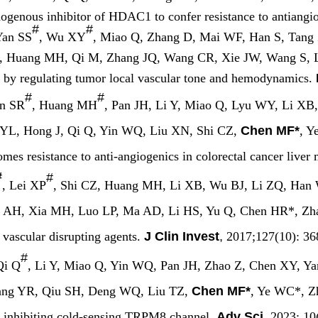
dogenous inhibitor of HDAC1 to confer resistance to antiangi
#
#
Yan SS
, Wu XY
, Miao Q, Zhang D, Mai WF, Han S, Tang
, Huang MH, Qi M, Zhang JQ, Wang CR, Xie JW, Wang S,
 by regulating tumor local vascular tone and hemodynamics.
#
#
an SR
, Huang MH
, Pan JH, Li Y, Miao Q, Lyu WY, Li XB
 YL, Hong J, Qi Q, Yin WQ, Liu XN, Shi CZ,
Chen MF*
, Y
comes resistance to anti-angiogenics in colorectal cancer liver
#
#
, Lei XP
, Shi CZ, Huang MH, Li XB, Wu BJ, Li ZQ, Han
 AH, Xia MH, Luo LP, Ma AD, Li HS, Yu Q, Chen HR*, Zhan
 vascular disrupting agents.
J Clin Invest
,
2017;127(10): 36
#
Qi Q
, Li Y, Miao Q, Yin WQ, Pan JH, Zhao Z, Chen XY, 
ang YR, Qiu SH, Deng WQ, Liu TZ,
Chen MF*
, Ye WC*, Z
ia inhibiting cold-sensing TRPM8 channel.
Adv Sci
, 2023; 1