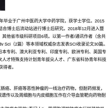
年毕业于广州中医药大学中药学院，获学士学位。
2015
结合博士后流动站进行博士后研究。
2018
年
12
月进入暨
、其他省市级科研项目
6
项
。以第一作者
/
通讯作者（含共
dv Sci
（
2
篇）
等本领域权威杂志发表
SCI
收录论文
30
篇。
日本专利、澳大利亚专利、印度专利、欧洲专利、英国专
次人才特殊支持计划青年拔尖人才、广东省科协青年科技
获得者。
直肠癌、肝癌等恶性肿瘤的一线治疗药物，但耐药频发，
观遗传以及周细胞与内皮细胞互作在介导血管靶向药物耐