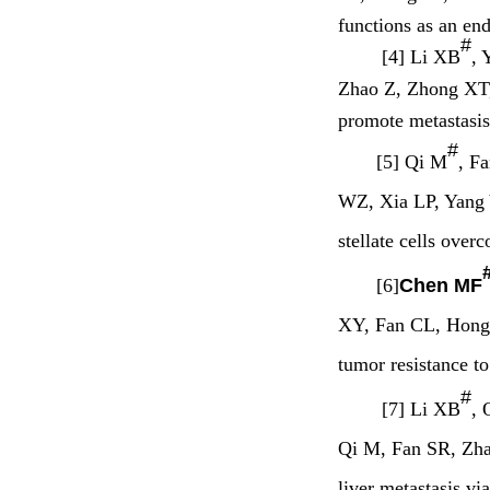
functions as an en
#
[4] Li XB
, 
Zhao Z, Zhong XT
promote metastasis
#
[5] Qi M
, F
WZ, Xia LP, Yang
stellate cells over
[6]
Chen MF
XY, Fan CL, Hong
tumor resistance to
#
[7] Li XB
, 
Qi M, Fan SR, Zh
liver metastasis v