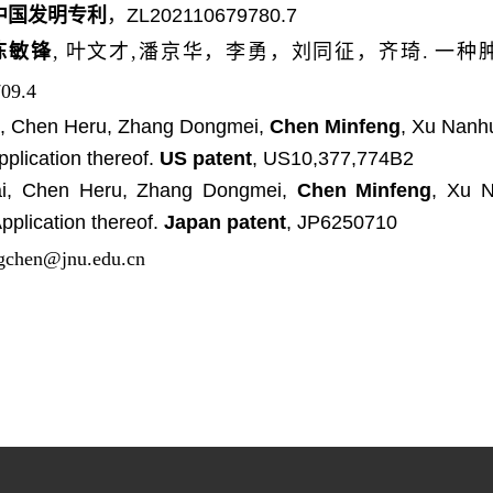
中国发明专利
，
ZL202110679780.7
陈敏锋
, 叶文才,潘京华，李勇，刘同征，齐琦. 一
09.4
i, Chen Heru, Zhang Dongmei,
Chen Minfeng
, Xu Nanhu
pplication thereof.
US patent
, US10,377,774B2
ai, Chen Heru, Zhang Dongmei,
Chen Minfeng
, Xu N
pplication thereof.
Japan patent
, JP6250710
en@jnu.edu.cn