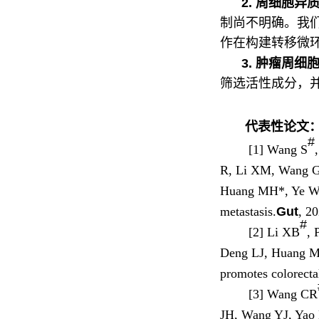
2.
周细胞异
制尚不明确。我
作在构建转移微
3.
肿瘤周细
筛选活性成分，
代表性论文
#
[1] Wang S
R, Li XM, Wang G
Huang MH*, Ye WC*,
metastasis.
Gut
, 2
#
[2] Li XB
, 
Deng LJ, Huang M
promotes colorecta
[3] Wang CR
JH, Wang YJ, Yao