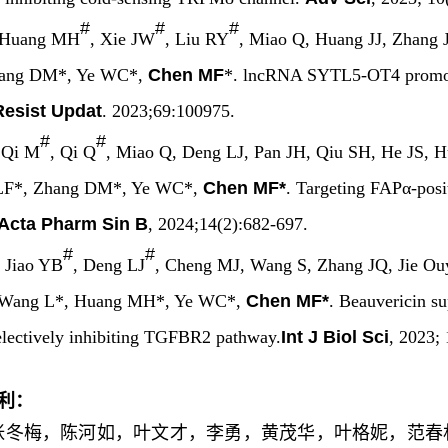
#
#
#
 Huang MH
, Xie JW
, Liu RY
, Miao Q, Huang JJ, Zhang
hang DM*, Ye WC*,
Chen MF
*. lncRNA SYTL5-OT4 promotes
Resist Updat
. 2023;69:100975.
#
#
 Qi M
, Qi Q
, Miao Q, Deng LJ, Pan JH, Qiu SH, He JS,
 LF*, Zhang DM*, Ye WC*,
Chen MF*
. Targeting FAPα-posi
Acta Pharm Sin B
, 2024;14(2):682-697.
#
#
, Jiao YB
, Deng LJ
, Cheng MJ, Wang S, Zhang JQ, Jie Ou
 Wang L*, Huang MH*, Ye WC*,
Chen MF*
. Beauvericin su
electively inhibiting TGFBR2 pathway.
Int J Biol Sci
, 2023;
利：
张冬梅，陈河如，叶文才，李勇，黄茂华，叶格妮，范春林