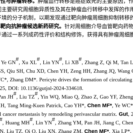
质性与肿瘤转移。
肿瘤血行转移是癌症致死的主要原因，作
们主要研究周细胞异质性及其在肿瘤血行转移中发挥的作
环境的分子机制，以期发现通过靶向肿瘤周细胞抑制转移
胞靶向抗肿瘤候选新药研究。
针对周细胞介导血管靶向药
并通过一系列成药性评价和结构修饰，获得具有肿瘤周细
：
#
#
#
#
, Ye GN
, Xu XL
, Lin YN
, Li XB
, Zhang Z, Qi M, Tan
S, Qiu SH, Chu XD, Chen YH, Zeng HH, Zhang JQ, Wang C
 Zhang DM*. Pericyte drives the formation of circulating tu
025, DOI: 10.1136/gutjnl-2024-334618.
#
#
Pan JH
, Liu TZ
, Yin WQ, Miao Q, Zhao Z, Gao YF, Zhen
H, Tang Ming-Kuen Patrick, Cao YH*,
Chen MF*
, Ye WC*
l cancer metastasis by remodeling perivascular matrix.
Gut
, 
#
#
#
, Huang MH
, Lin YN
, Zhang YM, Pan JH, Jiang C, Che
 N, Liu TZ, Qi Q, Liu XN, Zhang ZM,
Chen MF*
, Xia LP*