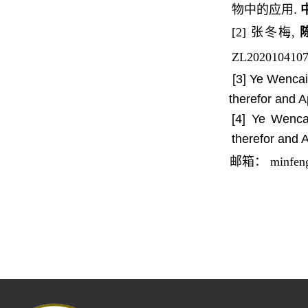
物中的应用.
[2] 张冬梅,
ZL2020104107
[3] Ye Wenca
therefor and A
[4] Ye Wenc
therefor and A
邮箱： minfengch