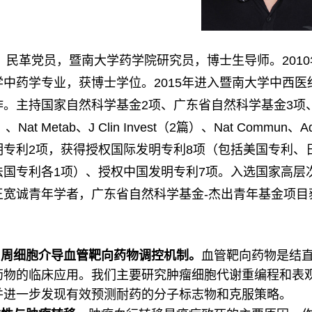
革党员，暨南大学药学院研究员，博
士生导师。
2010
学中药学专业，获博士学位。
2015
年进入暨南大学中西医
作。主持国家自然科学基金
2
项、广东省自然科学基金
3
项
）、
Nat
M
etab
、
J Clin Invest
（
2
篇）、
Nat Commun
、
A
明
专利
2
项，获得授权国际发明专利
8
项（包括美国专利、
法国专利各
1
项）、授权中国发明专利
7
项。
入选国家高层
王宽诚青年学者，广东省自然科学基金
-
杰出青年基金项目
和周细胞介导血管靶向药物调控机制。
血管靶向药物是结
药物的临床应用。我们主要研究肿瘤细胞代谢重编程和表
并进一步发现有效预测耐药的分子标志物和克服策略。