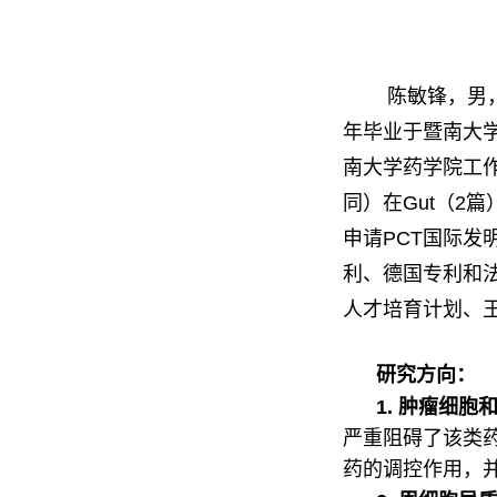
陈敏锋，男，民
年毕业于暨南大
南大学药学院工
同）在
Gut
（
2
篇
申请
PCT
国际
发
利、德国专利和
人才培育计划、
研究方向：
1.
肿瘤细胞
严重阻碍了该类
药的调控作用，