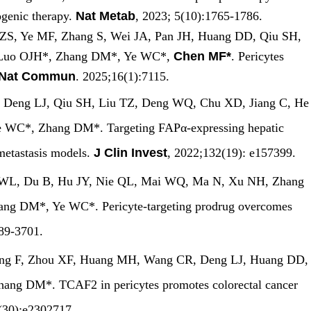
ogenic therapy.
Nat Metab
, 2023; 5(10):1765-1786.
 ZS, Ye MF, Zhang S, Wei JA, Pan JH, Huang DD, Qiu SH,
 Luo OJH*, Zhang DM*, Ye WC*,
Chen M
F*
. Pericytes
Nat Commun
. 2025;16(1):7115.
, Deng LJ, Qiu SH, Liu TZ, Deng WQ, Chu XD, Jiang C, He
e WC*, Zhang DM*. Targeting FAPα-expressing hepatic
 metastasis models.
J Clin Invest
, 2022;132(19): e157399.
 WL, Du B, Hu JY, Nie QL, Mai WQ, Ma N, Xu NH, Zhang
g DM*, Ye WC*. Pericyte-targeting prodrug overcomes
89-3701.
Yang F, Zhou XF, Huang MH, Wang CR, Deng LJ, Huang DD,
hang DM*. TCAF2 in pericytes promotes colorectal cancer
0(30):e2302717.