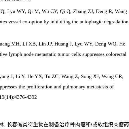
 JQ, Lyu WY, Qi M, Wu CY, Qi Q, Zhang ZJ, Deng R, Wang
 vessel co-option by inhibiting the autophagic degradation
 Huang MH, Li XB, Lin JP, Huang J, Lyu WY, Deng WQ, He
tive lymph node metastatic tumor cells suppresses colorectal
yang J, Li Y, He YX, Tu ZC, Wang Z, Song XJ, Wang CR,
ppresses the proliferation and pulmonary metastasis of
 19(14):4376-4392
. 长春碱类衍生物在制备治疗骨肉瘤和/或软组织肉瘤