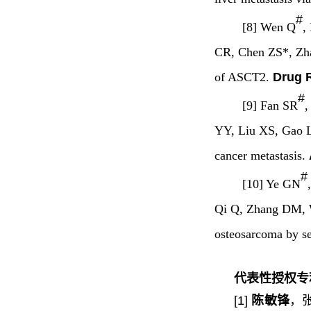
#
[8] Wen Q
,
CR, Chen ZS*, Z
of ASCT2.
Drug 
#
[9] Fan SR
,
YY, Liu XS, Gao
cancer metastasis.
#
[10] Ye GN
Qi Q, Zhang DM,
osteosarcoma by s
代表性授权专
[1]
陈敏锋
，