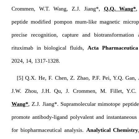
Crommen, W.T. Wang, Z.J. Jiang*,
Q.Q. Wang*
,
peptide modified pompon mum-like magnetic micropar
precise recognition, capture and biotransformation 
rituximab in biological fluids,
Acta Pharmaceutica
2024, 14, 1317-1328.
[5] Q.X. He, F. Chen, Z. Zhao, P.F. Pei, Y.Q. Gan, 
J.W. Zhou, J.H. Qu, J. Crommen, M. Fillet, Y.C. 
Wang*
, Z.J. Jiang*. Supramolecular mimotope peptide
promote antibody-ligand polyvalent and instantaneous 
for biopharmaceutical analysis.
Analytical Chemistry