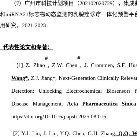
（
7）广州市科技计划项目（202102020729），集
和miRNA21标志物动态监测的乳腺癌诊疗一体化预警平
用研究，2021-2023
代表性论文
和专著
：
#
#
[1] Z. Zhao
, Z.W. Chen
, J. Crommen, S.F. Hu
Wang*
, Z.J. Jiang*, Next-Generation Clinically Relev
Detection: Unlocking Electrochemical Biosensors fo
Disease Management,
Acta Pharmaceutica Sinic
https://doi.org/10.1016/j.apsb.2025.08.016.
[2] Y.J. Liu, J. Liu, Y.Q. Chen, G.H. Zhang,
Q.Q. W