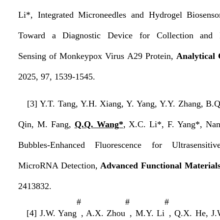
Li*, Integrated Microneedles and Hydrogel Biosenso
Toward a Diagnostic Device for Collection and
Sensing of Monkeypox Virus A29 Protein,
Analytical
2025, 97, 1539-1545.
[3] Y.T. Tang, Y.H. Xiang, Y. Yang, Y.Y. Zhang, B.Q.
Qin, M. Fang,
Q.Q. Wang*
, X.C. Li*, F. Yang*, Nan
Bubbles-Enhanced Fluorescence for Ultrasensitiv
MicroRNA Detection,
Advanced Functional Material
2413832.
#
#
#
[4] J.W. Yang
, A.X. Zhou
, M.Y. Li
, Q.X. He, J.