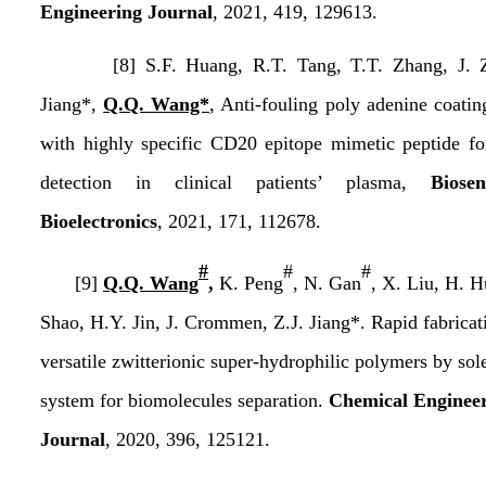
Engineering Journal
,
2021, 419, 129613.
[8] S.F. Huang, R.T. Tang, T.T. Zhang, J. Zh
Jiang*,
Q.Q. Wang*
, Anti-fouling poly adenine coati
with highly specific CD20 epitope mimetic peptide fo
detection in clinical patients’ plasma,
Biose
Bioelectronics
, 2021, 171, 112678.
#
#
#
[9]
Q.Q. Wang
,
K. Peng
, N. Gan
, X. Liu, H. 
Shao, H.Y. Jin, J. Crommen, Z.J. Jiang*. Rapid fabricat
versatile zwitterionic super-hydrophilic polymers by s
system for biomolecules separation.
Chemical Enginee
Journal
, 2020, 396, 125121.