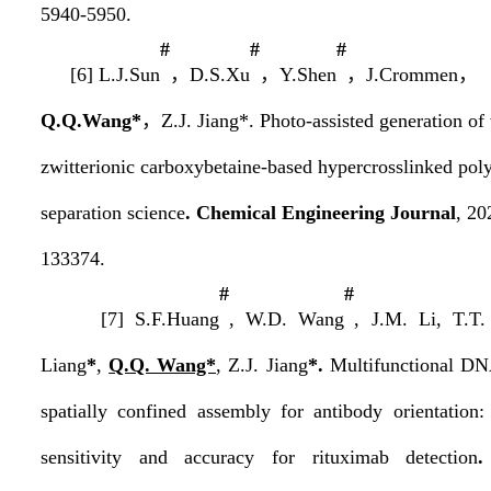
5940-5950.
#
#
#
[6]
L.J.Sun
，
D.S.
Xu
，
Y.Shen
，
J.Crommen
，
Q.Q.Wang
*
，
Z.J. Jiang*.
Photo-assisted generation of 
zwitterionic carboxybetaine-based hypercrosslinked pol
separation science
.
Chemical Engineering Journal
, 20
133374.
#
#
[7] S.F.Huang
, W.D. Wang
, J.M. Li, T.T.
Liang
*
,
Q.Q. Wang*
, Z.J. Jiang
*.
Multifunctional D
spatially confined assembly for antibody orientation:
sensitivity and accuracy for rituximab detection