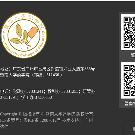
暨
地址：广东省广州市番禺区新造镇兴业大道东855号
暨南大学药学院（邮编：511436 ）
电话：党政办 37331241；教科办 37331255；研管办
37331291；学工办 37330850
暨南
Copyright © 版权所有 © 暨南大学药学院 版权所有.
广州
ICP备案号：粤ICP备 12087612号 技术支持：
达仁