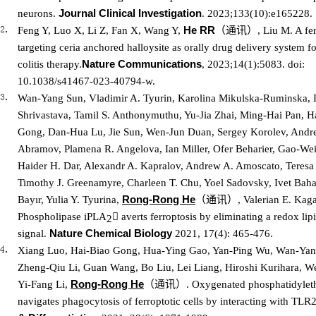
J
ournal
Clin
ical
Invest
igation
neurons.
. 2023;133(10):e165228.
He RR
（
通讯
）
Feng Y, Luo X, Li Z, Fan X, Wang Y,
, Liu M. A fe
targeting ceria anchored halloysite as orally drug delivery system fo
Nature Communications
colitis therapy.
,
2023;14(1):5083. doi:
10.1038/s41467-023-40794-w.
Wan-Yang Sun, Vladimir A. Tyurin, Karolina Mikulska-Ruminska, I
Shrivastava, Tamil S. Anthonymuthu, Yu-Jia Zhai, Ming-Hai Pan, H
Gong, Dan-Hua Lu, Jie Sun, Wen-Jun Duan, Sergey Korolev, Andre
Abramov, Plamena R. Angelova, Ian Miller, Ofer Beharier, Gao-We
Haider H. Dar, Alexandr A. Kapralov, Andrew A. Amoscato, Teresa 
Timothy J. Greenamyre, Charleen T. Chu, Yoel Sadovsky, Ivet Baha
Rong-Rong He
（
通讯
）
Bayır, Yulia Y. Tyurina,
, Valerian E. Kag
Phospholipase iPLA
 averts ferroptosis by eliminating a redox lip
2
Nature Chemical Biology
signal.
2021, 17(4): 465-476.
Xiang Luo, Hai-Biao Gong, Hua-Ying Gao, Yan-Ping Wu, Wan-Yan
Zheng-Qiu Li, Guan Wang, Bo Liu, Lei Liang, Hiroshi Kurihara, 
Rong-Rong He
（
通讯
）
Yi-Fang Li,
. Oxygenated phosphatidyle
navigates phagocytosis of ferroptotic cells by interacting with TLR