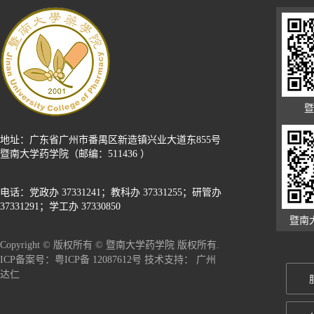
暨
地址：广东省广州市番禺区新造镇兴业大道东855号
暨南大学药学院（邮编：511436 ）
电话：党政办 37331241；教科办 37331255；研管办
37331291；学工办 37330850
暨南
Copyright © 版权所有 © 暨南大学药学院 版权所有.
广州
ICP备案号：粤ICP备 12087612号 技术支持：
达仁