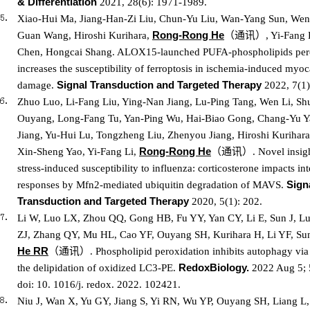
& Differentiation
2021, 28(6): 1971-1989.
Xiao-Hui Ma, Jiang-Han-Zi Liu, Chun-Yu Liu, Wan-Yang Sun, Wen
Rong-Rong He
（
通讯
）
Guan Wang, Hiroshi Kurihara,
, Yi-Fang 
Chen, Hongcai Shang. ALOX15-launched PUFA-phospholipids per
increases the susceptibility of ferroptosis in ischemia-induced myoc
Signal Transduction and Targeted Therapy
damage.
2022, 7(1)
Zhuo Luo, Li-Fang Liu, Ying-Nan Jiang, Lu-Ping Tang, Wen Li, S
Ouyang, Long-Fang Tu, Yan-Ping Wu, Hai-Biao Gong, Chang-Yu Y
Jiang, Yu-Hui Lu, Tongzheng Liu, Zhenyou Jiang, Hiroshi Kurihara
Rong-Rong He
（
通讯
）
Xin-Sheng Yao, Yi-Fang Li,
. Novel insig
stress-induced susceptibility to influenza: corticosterone impacts in
Sign
responses by Mfn2-mediated ubiquitin degradation of MAVS.
Transduction and Targeted Therapy
2020, 5(1): 202.
Li W, Luo LX, Zhou QQ, Gong HB, Fu YY, Yan CY, Li E, Sun J, Lu
ZJ, Zhang QY, Mu HL, Cao YF, Ouyang SH, Kurihara H, Li YF, Su
He RR
（
通讯
）
. Phospholipid peroxidation inhibits autophagy via
Redox
Biology.
the delipidation of oxidized LC3-PE.
2022 Aug 5; 
doi: 10. 1016/j. redox. 2022. 102421.
Niu J, Wan X, Yu GY, Jiang S, Yi RN, Wu YP, Ouyang SH, Liang L,