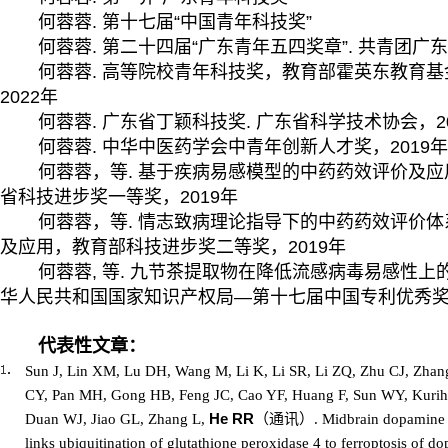
何蓉蓉
.
第十七届“中国青年科技奖”
何蓉蓉
.
第二十四届“广东青年五四奖章”
.
共青团广东
何蓉蓉
.
高等院校青年科技奖，教育部霍英东教育基
2022
年
何蓉蓉
.
广东省丁颖科技奖
.
广东省科学技术协会，
2
何蓉蓉
.
中华中医药学会中青年创新人才奖，
2019
年
何蓉蓉，等
.
基于疾病易感模型的中药药效评价及应
省科技进步奖一等奖，
2019
年
何蓉蓉，等
.
情志致病理论指导下的中药药效评价体
及应用
，
教育部科技进步奖二等奖，
2019
年
何蓉蓉
,
等
.
九节茶提取物在降低流感病毒易感性上
华人民共和国国家知识产权局—第十七届中国专利优秀
代表性文章：
Sun J, Lin XM, Lu DH, Wang M, Li K, Li SR, Li ZQ, Zhu CJ, Zha
CY, Pan MH, Gong HB, Feng JC, Cao YF, Huang F, Sun WY, Kuriha
He RR
（
通讯
）
Duan WJ, Jiao GL, Zhang L,
. Midbrain dopamine 
links ubiquitination of glutathione peroxidase 4 to ferroptosis of d