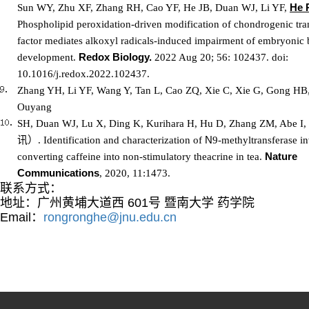
He 
Sun WY, Zhu XF, Zhang RH, Cao YF, He JB, Duan WJ, Li YF,
Phospholipid peroxidation-driven modification of chondrogenic tra
factor mediates alkoxyl radicals-induced impairment of embryonic
Redox Biology.
development.
2022 Aug 20; 56: 102437. doi:
10.1016/j.redox.2022.102437.
Zhang YH, Li YF, Wang Y, Tan L, Cao ZQ, Xie C, Xie G, Gong HB
Ouyang
SH, Duan WJ, Lu X, Ding K, Kurihara H, Hu D, Zhang ZM, Abe I,
讯
）
N
. Identification and characterization of
9-methyltransferase i
Nature
converting caffeine into non-stimulatory theacrine in tea.
Communications
, 2020, 11:1473.
联系方式：
地址：广州黄埔大道西
601
号 暨南大学 药学院
Email
：
rongronghe@jnu.edu.cn