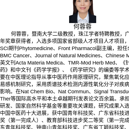
何蓉蓉
何蓉蓉，
暨南大学二级教授，
珠江学者特聘教授
，
年奖章获得者，
入选
多项国家省部级人才项目
人才项目
SCI
期刊
Phytomedicine
、
Front Pharmacol
副主编
，担任
BMC Cancer
、
Journal of Natural Medicines
、
Chinese M
英文刊
Acta Materia Medica
、
TMR-Mod Herb Med
、《
药》和中文刊《药学学报》、《药学研究》的编委
等学
要
在中医理论指导从事中医药作用原理研究，聚焦
氧化
易感机制
研究，
采用质谱技术检测内源性氧化分子
对疾
影响。在
Nat Chem Bio
、
Nat Commun
、
Signal Transdu
Ther
等国际高水平和本土卓越期刊发表论文百余篇。承
研发、国家自然科学基金等重要攻关课题，研究成果入
中国中医药十大进展，获中国青年科技奖、广东省科技
奖（第一完成人）、教育部科技进步奖二等奖（第一完
东青年科技奖、钟南山青年科技奖、广东省丁颖科技奖