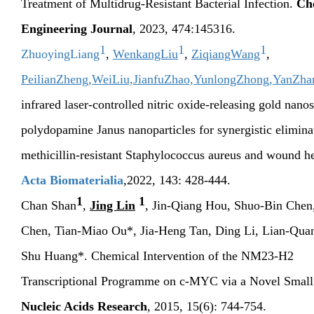
Treatment of Multidrug-Resistant Bacterial Infection.
Ch
Engineering Journal
, 2023, 474:
145316.
1
1
1
ZhuoyingLiang
,
WenkangLiu
,
ZiqiangWang
,
PeilianZheng,
WeiLiu,
JianfuZhao,
YunlongZhong,
YanZha
infrared laser-controlled nitric oxide-releasing gold nano
polydopamine Janus nanoparticles for synergistic elimina
methicillin-resistant
Staphylococcus aureus
and wound he
Acta Biomaterialia
,
2022, 143: 428-444.
1
1
Chan Shan
,
Jing Lin
, Jin-Qiang Hou, Shuo-Bin Chen
Chen, Tian-Miao Ou*, Jia-Heng Tan, Ding Li, Lian-Qua
Shu Huang*. Chemical Intervention of the NM23-H2
Transcriptional Programme on c-MYC via a Novel Small
Nucleic Acids Research
, 2015, 15(6): 744-754.