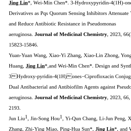
Jing Lin
*, Wei-Min Chen*. 3-Hydroxypyridin-4(1H)-on
Derivatives as Pqs Quorum Sensing Inhibitors Attenuate 
and Reduce Antibiotic Resistance in Pseudomonas
aeruginosa.
Journal of Medicinal Chemistry
,
2023, 66(
15823-15846.
Yuan-Yuan Wang, Xiao-Yi Zhang, Xiao-Lin Zhong, Yon
Huang,
Jing Lin
*
,
and Wei-Min Chen*. Design and Synth
3Hydroxy-pyridin-4(1H)ones−Ciprofloxacin Conjuga
Dual Antibacterial and Antibiofilm Agents against Pseu
aeruginosa.
Journal of Medicinal Chemistry
,
2023, 66,
2193.
1
1
Jun Liu
, Jin-Song Hou
, Yi-Qun Chang, Li-Jun Peng, X
Zhang, Zhi-Ying Miao, Ping-Hua Sun*,
Jing Lin
*, and