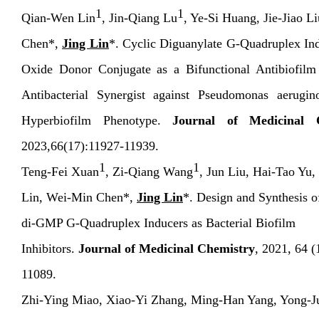
1
1
Qian-Wen Lin
, Jin-Qiang Lu
,
Ye-Si Huang, Jie-Jiao L
Chen*,
Jing Lin
*.
Cyclic Diguanylate G-Quadruplex Ind
Oxide Donor Conjugate as a Bifunctional Antibiofil
Antibacterial Synergist against Pseudomonas aerugi
Hyperbiofilm Phenotype.
Journal of Medicinal C
2023,66(17):11927-11939.
1
1
Teng-Fei Xuan
, Zi-Qiang Wang
, Jun Liu, Hai-Tao Yu
Lin, Wei-Min Chen*,
Jing Lin
*. Design and Synthesis o
di-GMP G-Quadruplex Inducers as Bacterial Biofilm
Inhibitors.
Journal of Medicinal Chemistry
, 2021, 64 (
11089.
Zhi-Ying Miao, Xiao-Yi Zhang, Ming-Han Yang, Yong-J