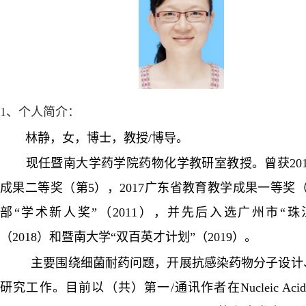
1
、个人简介：
林静，女，博士，教授
/
博导。
现任暨南大学药学院药物化学教研室教授。曾获
20
成果二等奖（第
5
），
2017
广东省教育教学成果一等奖
部“学术新人奖”（
2011
），并先后入选广州市“珠
（
2018
）和暨南大学“双百英才计划”（
2019
）。
主要围绕细菌耐药问题，开展抗感染药物分子设计
研究工作。目前以（共）第一
/
通讯作者在
Nucleic Acid