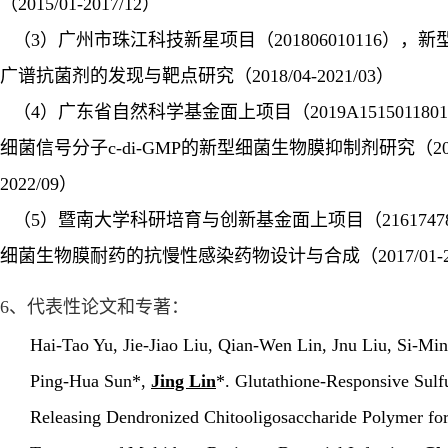
（
2015/01-2017/12
）
（
3
）广州市珠江科技新星项目（
201806010116
），新
广谱抗菌剂的发现与靶点研究（
2018/04-2021/03
）
（
4
）广东省自然科学基金面上项目（
2019A151501180
细菌信号分子
c-di-GMP
的新型细菌生物膜抑制剂研究（
2
2022/09
）
（
5
）暨南大学科研培育与创新基金面上项目（
2161747
细菌生物膜耐药的抗慢性感染药物设计与合成（
2017/01-
6
、代表性论文和专著：
Hai-Tao Yu, Jie-Jiao Liu, Qian-Wen Lin, Jnu Liu, Si-Mi
Ping-Hua Sun*,
Jing Lin
*. Glutathione-Responsive Sulf
Releasing Dendronized Chitooligosaccharide Polymer for