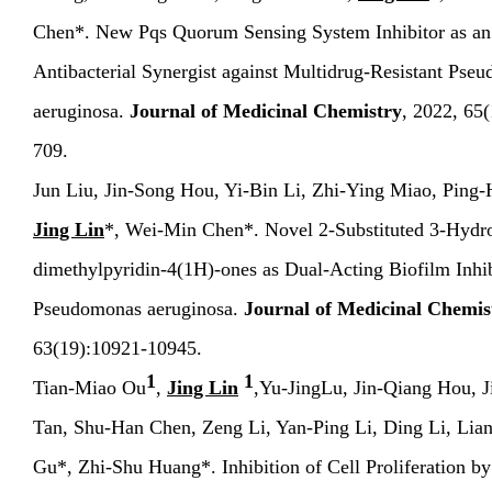
Chen*. New Pqs Quorum Sensing System Inhibitor as an
Antibacterial Synergist against Multidrug-Resistant Pse
aeruginosa.
Journal of Medicinal Chemistry
, 2022, 65(
709.
Jun Liu, Jin-Song Hou, Yi-Bin Li, Zhi-Ying Miao, Ping
Jing Lin
*, Wei-Min Chen*. Novel 2-Substituted 3-Hydr
dimethylpyridin-4(1H)-ones as Dual-Acting Biofilm Inhib
Pseudomonas aeruginosa.
Journal of Medicinal Chemis
63(19):10921-10945.
1
1
Tian-Miao Ou
,
Jing Lin
,
Yu-Jing
Lu, Ji
n-Qiang Hou, J
Tan, Shu-
Han Chen, Zeng Li, Yan-Ping Li, Ding Li, Lia
Gu*, Zhi-Shu Huang*
.
Inhibition of Cell Proliferation by