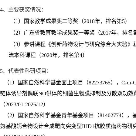
4
、主要获奖情况：
（
1
）国家教学成果奖二等奖（
2018
年，排名第
5
）
（
2
）广东省教育教学成果奖一等奖（
2017
年，排名
（
3
）参讲课程《创新药物设计与研究综合大实验》
流本科课程（
2020
年，排名第
4
）
5
、代表性科研项目：
（
1
）国家自然科学基金面上项目（
82273765
），
C-di-
链体诱导剂偶联
NO
供体的细菌生物膜抑制及分散双功效
（
2023/01-2026/12
）
（
2
）国家自然科学基金青年基金项目（
81402774
），
氨基酸轭合物设计合成靶向突变型
IHD1
抗胶质瘤药物研