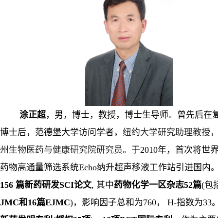
涂正超
，男，博士，教授，博士生导师。
曾先后在
博士后，范德堡大学访问学者，
纽约大学研究助理教授
州生物医药与健康研究院研究员。
于
2010
年，首次将世
药物高通量筛选系统
Echo
纳升超声移液工作站引进国内
156
篇新药研发
SCI
论文
,
其中
药物
化学一区杂志
52
篇
(
包
JMC
和
16
篇
EJMC
)
，
影响因子总和为
760
，
H-
指数为
33