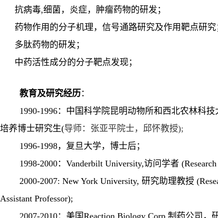
抗病毒
,
细菌，炎症，肿瘤药物的研发；
药物作用的分子机理，信号通路研究及作用靶点研究
多肽药物的研发；
中药活性成分的分子靶点发现；
教育及研究经历
：
1990-1996
：中国科学院昆明动物所和西北农林科技
培养博士研究生
(
导师：
张亚平院士，邱怀教授
);
1996-1998
，复旦大学，博士后；
1998-2000
：
Vanderbilt University,
访问学者
(Research
2000-2007:
New York University
,
研究助理教授
(Rese
Assistant Professor);
2007-2010
：美国
Reaction Biology Corp.
制药公司，