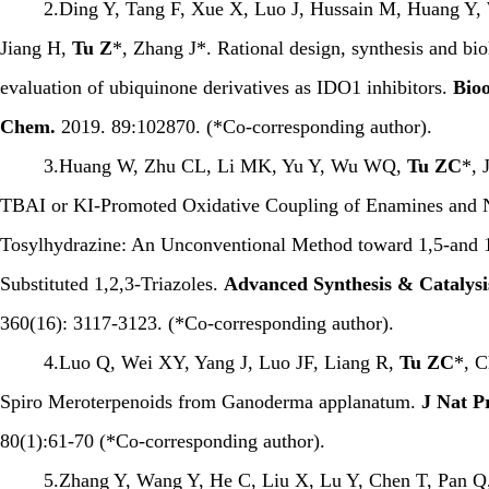
2.Ding Y, Tang F, Xue X, Luo J, Hussain M, Huang Y,
Jiang H,
Tu Z
*, Zhang J*. Rational design, synthesis and bio
evaluation of ubiquinone derivatives as IDO1 inhibitors.
Bio
Chem.
2019. 89:102870. (*Co-corresponding author).
3.Huang W, Zhu CL, Li MK, Yu Y, Wu WQ,
Tu ZC
*, 
TBAI or KI-Promoted Oxidative Coupling of Enamines and 
Tosylhydrazine: An Unconventional Method toward 1,5-and 1
Substituted 1,2,3-Triazoles.
Advanced Synthesis & Catalysi
360(16): 3117-3123. (*Co-corresponding author).
4.Luo Q, Wei XY, Yang J, Luo JF, Liang R,
Tu ZC
*, 
Spiro Meroterpenoids from Ganoderma applanatum.
J Nat P
80(1):61-70 (*Co-corresponding author).
5.Zhang Y, Wang Y, He C, Liu X, Lu Y, Chen T, Pan Q,