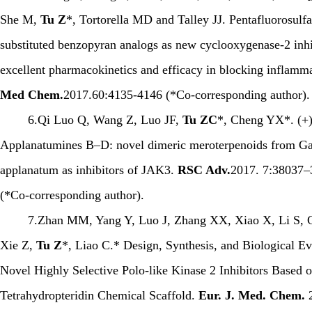
She M,
Tu Z
*, Tortorella MD and Talley JJ. Pentafluorosulfa
substituted benzopyran analogs as new cyclooxygenase-2 inhi
excellent pharmacokinetics and efficacy in blocking inflamm
Med Chem.
2017.60:4135-4146 (*Co-corresponding author).
6.Qi Luo Q, Wang Z, Luo JF,
Tu ZC
*, Cheng YX*. (+)
Applanatumines B–D: novel dimeric meroterpenoids from G
applanatum as inhibitors of JAK3.
RSC Adv.
2017. 7:38037
(*Co-corresponding author).
7.Zhan MM, Yang Y, Luo J, Zhang XX, Xiao X, Li S, 
Xie Z,
Tu Z
*, Liao C.* Design, Synthesis, and Biological Ev
Novel Highly Selective Polo-like Kinase 2 Inhibitors Based o
Tetrahydropteridin Chemical Scaffold.
Eur. J. Med. Chem.
2