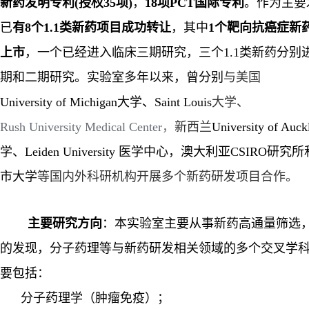
新药发明专利
(
授权
35
项
)
，
18
项
PCT
国际专利
。作为主要
已
有
8
个
1.1
类新药项目成功转让
，其中
1
个靶向抗癌症新
上市
，一个已经进入临床三期研究，三个
1.1
类新药分别
期和二期研究。实验室多年以来，曾分别
与美国
University
of
Michigan
大学、
Saint Louis
大学、
Rush
University
Medical
Center
，
新西兰
University of Auck
学、
Leiden University
医学中心
，澳大利亚
CSIRO
研究所
市大学
等国内外科研机构开展多个新药研发项目合作。
主要研究方向
：本实验室主要从事新药高通量筛选
的发现，分子药理等与新药研发相关领域的多个交叉学
要包括：
分子药理学（肿瘤免疫）；