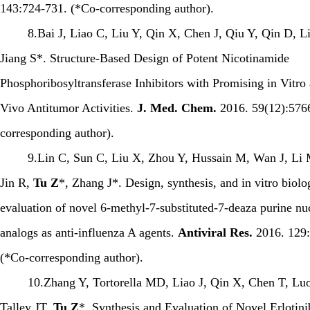
143:724-731. (*Co-corresponding author).
8.Bai J, Liao C, Liu Y, Qin X, Chen J, Qiu Y, Qin D, Li
Jiang S*. Structure-Based Design of Potent Nicotinamide
Phosphoribosyltransferase Inhibitors with Promising in Vitro 
Vivo Antitumor Activities.
J. Med. Chem.
2016. 59(12):576
corresponding author).
9.Lin C, Sun C, Liu X, Zhou Y, Hussain M, Wan J, Li M
Jin R,
Tu Z
*, Zhang J*. Design, synthesis, and in vitro biolo
evaluation of novel 6-methyl-7-substituted-7-deaza purine nu
analogs as anti-influenza A agents.
Antiviral Res.
2016. 129
(*Co-corresponding author).
10.Zhang Y, Tortorella MD, Liao J, Qin X, Chen T, Luo 
Talley JT,
Tu Z
*. Synthesis and Evaluation of Novel Erloti