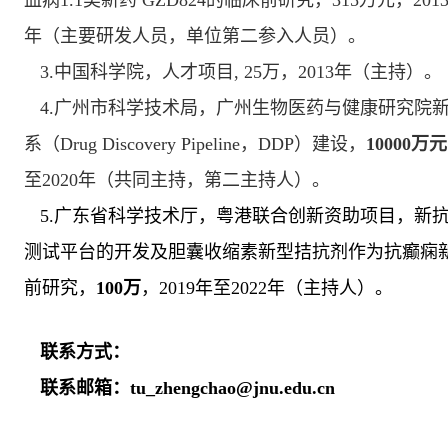
血病1.1类新药 GZD824的临床前研究
，
315万元
，
201
年（主要研发人员，单位第二参入人员）
。
3.中国科学院，
人才
项目
, 25
万，
2013年
（主持）。
4.广州市科学技术局
，
广州生物医药与健康研究院
系（Drug Discovery Pipeline，DDP）建设
，
1
0000
万元
至
2
020
年（共同主持，第二主持人）。
5.广东省科学技术厅
，
粤港联合创新资助项目
，
新
测试平台的开发及胆囊收缩素新型拮抗剂作为抗癫痫
前研究
，
1
00
万
，
2
019
年至
2022
年（主持人）。
联系方式：
联系邮箱：
tu_zhengchao@jnu.edu.cn