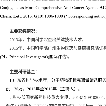
Conjugates as More Comprehensive Anti-Cancer Agents.
AC
Chem. Lett.
2015. 6(10):1086-1090 (*Corresponding author)
主要获奖情况：
2013
年，中国科学院杰出关键技术人才。
2015
年，中国科学院广州生物医药与健康研究院优
(PI
，
Principal Investigator
)
(
国际评估
)
。
主要科研基金：
1.广东省科学技术厅
，分子药物靶标高通量筛选服
设，
20
万
，
2
013
年至
2016
年（主持人）。
2.科技部国家新药科技重大专项，
2013ZX09102004