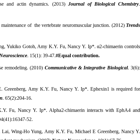
Pase and actin dynamics. (2013)
Journal of Biological Chemistry
maintenance of the vertebrate neuromuscular junction. (2012)
Trend
ng, Yukiko Gotoh, Amy K.Y. Fu, Nancy Y. Ip*. α2-chimaerin control
Neuroscience
. 15(1): 39-47.
#Equal contribution.
se remodeling. (2010)
Communicative & Integrative Biological
. 3(6)
. Greenberg, Amy K.Y. Fu, Nancy Y. Ip*. Ephexin1 is required fo
n
. 65(2):204-16.
Y. Fu, Nancy Y. Ip*. Alpha2-chimaerin interacts with EphA4 an
04(41):16347-52.
n Lai, Wing-Ho Yung, Amy K.Y. Fu, Michael E Greenberg, Nancy Y.