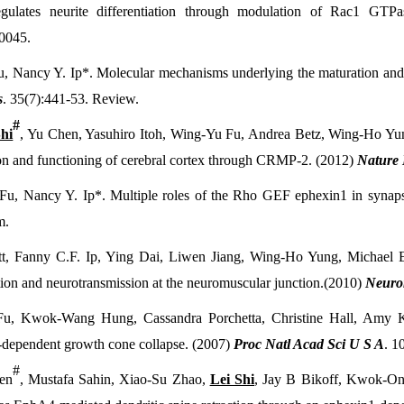
gulates neurite differentiation through modulation of Rac1 GT
0045.
, Nancy Y. Ip*. Molecular mechanisms underlying the maturation and 
s
. 35(7):441-53. Review.
#
Shi
, Yu Chen, Yasuhiro Itoh, Wing-Yu Fu, Andrea Betz, Wing-Ho Yu
on and functioning of cerebral cortex through CRMP-2. (2012)
Nature 
Fu, Nancy Y. Ip*. Multiple roles of the Rho GEF ephexin1 in synap
m.
t, Fanny C.F. Ip, Ying Dai, Liwen Jiang, Wing-Ho Yung, Michael E
ation and neurotransmission at the neuromuscular junction.(2010)
Neuro
u, Kwok-Wang Hung, Cassandra Porchetta, Christine Hall, Amy K.
-dependent growth cone collapse. (2007)
Proc Natl Acad Sci U S A
. 1
#
en
, Mustafa Sahin, Xiao-Su Zhao,
Lei Shi
, Jay B Bikoff, Kwok-O