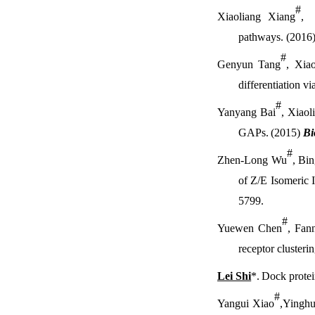
#
Xiaoliang Xiang
, 
pathways. (2016
#
Genyun Tang
, Xia
differentiation 
#
Yanyang Bai
, Xiao
GAPs.
(2015)
Bi
#
Zhen-Long Wu
, Bi
of Z/E Isomeric 
5799.
#
Yuewen Chen
, Fan
receptor clusteri
Lei Shi
*
.
Dock protei
#
Yangui Xiao
,Yinghu