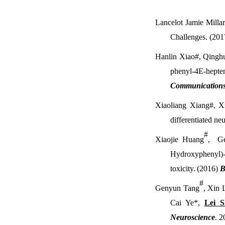
Lancelot Jamie Milla
Challenges. (20
Hanlin Xiao#, Qingh
phenyl-4E-hept
Communication
Xiaoliang Xiang#, X
differentiated ne
#
Xiaojie Huang
, Ge
Hydroxyphenyl)-
toxicity.
(2016)
Bi
#
Genyun Tang
, Xin 
Cai Ye*,
Lei S
Neuroscience
. 