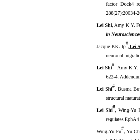
factor Dock4 re
288(27):20034-2
Lei Shi
, Amy K.Y. Fu
in Neuroscience
#
Jacque P.K. Ip
,
Lei 
neuronal migrati
#
Lei Shi
, Amy K.Y. 
622-4. Addendu
#
Lei Shi
, Busma But
structural matur
#
Lei Shi
, Wing-Yu F
regulates EphA4
#
Wing-Yu Fu
, Yu Ch