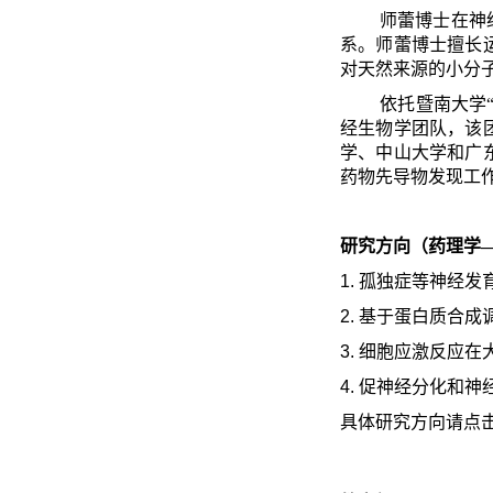
师蕾博士在神
系。师蕾博士擅长
对天然来源的小分
依托暨南大学
经生物学团队，该
学、中山大学和广
药物先导物发现工
研究方向（药理学
1.
孤独症等神经发
2.
基于蛋白质合成
3.
细胞应激反应在
4.
促神经分化和神
具体研究方向请点