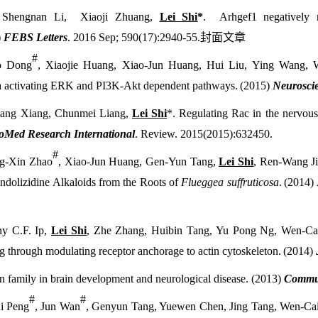
Shengnan Li, Xiaoji Zhuang,
Lei Shi
*
. Arhgef1 negatively r
)
FEBS Letters
. 2016 Sep; 590(17):2940-55.
封面文章
#
o Dong
, Xiaojie Huang, Xiao-Jun Huang, Hui Liu, Ying Wang, 
via activating ERK and PI3K-Akt dependent pathways.
(2015)
Neurosci
liang Xiang, Chunmei Liang,
Lei Shi
*. Regulating Rac in the nervou
oMed Research International
. Review. 2015(2015):632450.
#
ng-Xin Zhao
, Xiao-Jun Huang, Gen-Yun Tang,
Lei Shi
, Ren-Wang Ji
Indolizidine Alkaloids from the Roots of
Flueggea suffruticosa
.
(2014)
ny C.F. Ip,
Lei Shi
, Zhe Zhang, Huibin Tang, Yu Pong Ng, Wen-Ca
ng through modulating receptor anchorage to actin cytoskeleton.
(2014)
n family in brain development and neurological disease. (2013)
Communi
#
#
i Peng
, Jun Wan
, Genyun Tang, Yuewen Chen, Jing Tang, Wen-Cai