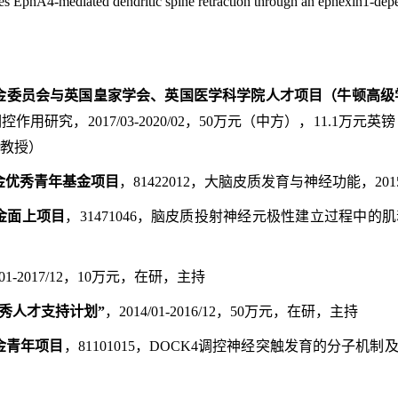
es EphA4-mediated dendritic spine retraction through an ephexin1-de
金委员会与英国皇家学会、英国医学科学院人才项目（牛顿高级
调控作用研究，
2017/03-2020/02
，
50
万元（中方），
11.1
万元英镑
r
教授）
金优秀青年基金项目
，
81422012
，大脑皮质发育与神经功能，
201
金面上项目
，
31471046
，脑皮质投射神经元极性建立过程中的肌
/01-2017/12
，
10
万元，在研，主持
秀人才支持计划
”
，
2014/01-2016/12
，
50
万元，在研，主持
金青年项目
，
81101015
，
DOCK4
调控神经突触发育的分子机制