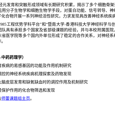
经元发育和突触形成领域有长期研究积累，揭示了多个细胞骨架
运用分子生物学和细胞生物学手段，对蛋白功能、信号转导、神
子化合物开展一系列神经活性研究，力求发现具改善神经系统疾
“985
工程优势学科平台
”
和
“
暨南大学
-
香港科技大学神经科学与
团队具有承担多个国家及省部级课题的经验，并与本校附属医院
东省医学院等多个国内外单位形成了稳定的合作关系，对神经系
作。
—中药药理学）
育疾病的易感基因的功能及作用机制研究
调控的神经系统疾病机理探索及药物发现
大脑皮层发育和缺氧缺血时的调控作用及机制研究
经保护作用的化合物筛选和发现
击
师蕾课题组主页
。