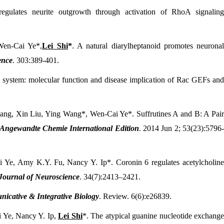
egulates neurite outgrowth through activation of RhoA signalin
Wen-Cai Ye*,
Lei Shi
*
. A natural diarylheptanoid promotes neurona
ence
. 303:389-401.
s system: molecular function and disease implication of Rac GEFs an
ang, Xin
Liu, Ying Wang*, Wen-Cai Ye*. Suffrutines A and B: A Pai
Angewandte Chemie International Edition
. 2014 Jun 2; 53(23):5796
i Ye, Amy K.Y. Fu,
Nancy Y. Ip*. Coronin 6 regulates acetylcholin
Journal of Neuroscience
. 34(7):2413–2421.
cative & Integrative Biology
. Review. 6(6):e26839.
 Ye, Nancy Y. Ip,
Lei Shi
*. The atypical guanine nucleotide exchang