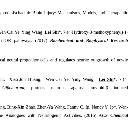
ypoxic-Ischaemic Brain Injury: Mechanisms, Models, and Therapeuti
 Wen-Cai Ye, Ying Wang,
Lei Shi*
. 7-(4-Hydroxy-3-methoxyphenyl)-1
3K-mTOR pathways. (2017)
Biochemical and Biophysical Research
ical neural progenitor cells and regulates neurite outgrowth of newl
Liu, Xiao-Jun Huang, Wen-Cai Ye, Ying Wang,
Lei Shi
*
. 7-(4
 Officinarum
, protects neurons against amyloid-β induce
ng, Bing-Xin Zhao,
Zhen-Ya Wang, Fanny C. Ip, Nancy Y. Ip*, Wen
 Analogues with Neuritogenic Activities.
(2016)
ACS Chemica