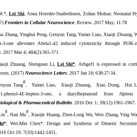
r#,*,
Lei Shi
, Anna Hoerder-Suabedissen, Zoltan Molnar. Neonatal H
17)
Frontiers in Cellular Neuroscience
. Review. 2017 May; 11:78
ua Zhang, Yinghui Peng, Genyun Tang, Yumei Liao, Xiaoji Zhuang,
en-3-one alleviates Abeta1-42 induced cytotoxicity through PI
s
. 2017 Mar 4; 484(2):365-371.
iaoji Zhuang, Shengnan Li,
Lei Shi*
. Arhgef1 is expressed in cort
urons. (2017)
Neuroscience Letters
. 2017 Jan 18; 638:27-34.
#
nyun Tang
, Yumei Liao, Xiaoji Zhuang, Xiao Dong, Hui 
1-phenyl-4
E
-hepten-3-one, a diarylheptanoid from
Alpinia
ological & Pharmaceutical Bulletin
. 2016 Dec 1; 39(12):1961-1967.
#
#
Liu
, Nan Ma
, Xiaojie Huang, Zhen-Long Wu, Wen Zhang, Ying Wa
hi
*
, Wei-Min Chen*. Design and Synthesis of Dimeric Securinine
2016 Oct 19; 7(10):1442-1451.