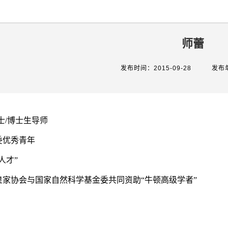
师蕾
发布时间：2015-09-28
发布
士
/
博士生导师
委优秀青年
人才
”
皇家协会与
国家自然科学基金委
共同资助
“
牛顿高级学者
”