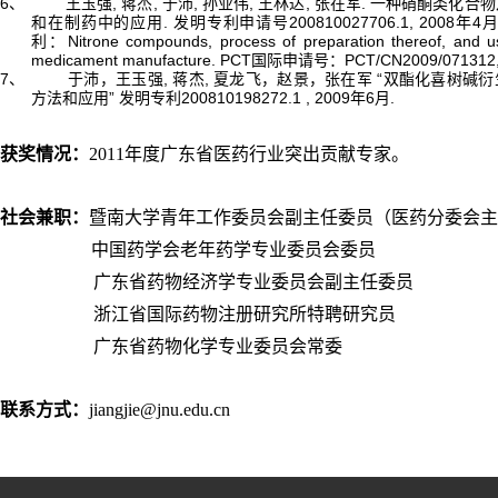
6
,
,
,
,
,
.
、
王玉强
蒋杰
于沛
孙业伟
王林达
张在军
一种硝酮类化合物
.
200810027706.1, 2008
4
和在制药中的应用
发明专利申请号
年
Nitrone compounds, process of preparation thereof, and u
利：
medicament manufacture. PCT
PCT/CN2009/071312,
国际申请号：
7
,
,
“
、
于沛，王玉强
蒋杰
夏龙飞，赵景，张在军
双酯化喜树碱衍
”
200810198272.1 , 2009
6
.
方法和应用
发明专利
年
月
获奖情况：
2011
年度广东省医药行业突出贡献专家。
社会兼职：
暨南大学青年工作委员会副主任委员（医药分委会主
中国药学会老年药学专业委员会委员
广东省药物经济学专业委员会副主任委员
浙江省国际药物注册研究所特聘研究员
广东省药物化学专业委员会常委
联系方式：
jiangjie@jnu.edu.cn