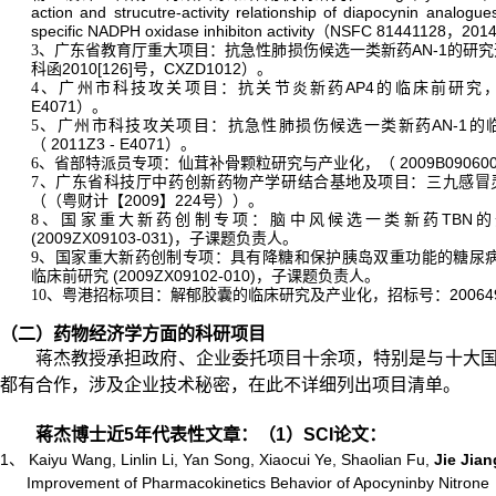
action and strucutre-activity relationship of diapocynin analogu
specific NADPH oxidase inhibiton activity
NSFC 81441128
201
（
，
AN-1
3
、广东省教育厅重大项目：抗急性肺损伤候选一类新药
的研究
2010[126]
CXZD1012
科函
号，
）。
AP4
4
、广州市科技攻关项目：抗关节炎新药
的临床前研究
E4071
）。
AN-1
5
、广州市科技攻关项目：抗急性肺损伤候选一类新药
的
2011Z3 - E4071
（
）。
2009B09060
6
、省部特派员专项：仙茸补骨颗粒研究与产业化，（
7
、广东省科技厅中药创新药物产学研结合基地及项目：三九感冒
2009
224
（（粤财计【
】
号））。
TBN
8
、国家重大新药创制专项：脑中风候选一类新药
的
(2009ZX09103-031)
，子课题负责人。
9
、国家重大新药创制专项：具有降糖和保护胰岛双重功能的糖尿
(2009ZX09102-010)
临床前研究
，子课题负责人。
20064
10
、粤港招标项目：解郁胶囊的临床研究及产业化，招标号：
（二）药物经济学方面的科研项目
蒋杰教授承担政府、企业委托项目十余项，特别是与十大
都有合作，涉及企业技术秘密，在此不详细列出项目清单。
蒋杰博士近
5
年代表性文章：
（
1
）
SCI
论文：
1、
Kaiyu Wang, Linlin Li, Yan Song, Xiaocui Ye, Shaolian Fu,
Jie Jian
Improvement of Pharmacokinetics Behavior of Apocyninby Nitrone