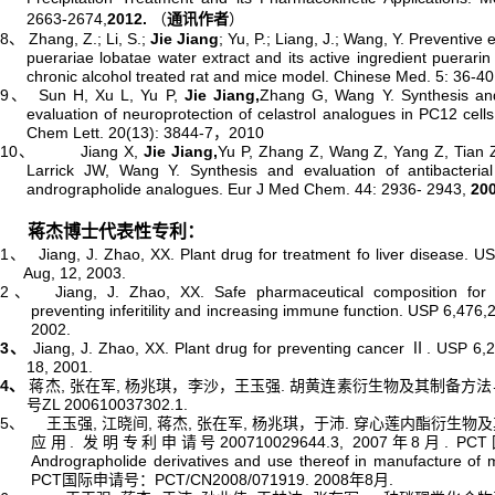
2663-2674,
2012
.
通讯作者
（
）
8、
Zhang, Z.; Li, S.;
Jie Jiang
; Yu, P.; Liang, J.; Wang, Y. Preventive e
puerariae lobatae water extract and its active ingredient puerarin
chronic alcohol treated rat and mice model. Chinese Med. 5: 36-4
9、
Sun H
,
Xu L
,
Yu P
,
Jie Jiang,
Zhang G
,
Wang Y
. Synthesis an
evaluation of neuroprotection of celastrol analogues in PC12 cell
Chem Lett.
20(13): 3844-7
2010
，
10、
Jiang X
,
Jie Jiang,
Yu P
,
Zhang Z
,
Wang Z
,
Yang Z
,
Tian 
Larrick JW
,
Wang Y
. Synthesis and evaluation of antibacterial 
andrographolide analogues.
Eur J Med Chem.
44: 2936- 2943,
20
蒋杰博士代表性专利：
1
Jiang, J. Zhao, XX. Plant drug for treatment fo liver disease. U
、
Aug, 12, 2003.
2
Jiang, J. Zhao, XX. Safe pharmaceutical composition for 
、
preventing inferitility and increasing immune function. USP 6,476,
2002.
3、
Jiang, J. Zhao, XX. Plant drug for preventing cancer Ⅱ. USP 6,
18, 2001.
4、
,
,
.
蒋杰
张在军
杨兆琪，李沙，王玉强
胡黄连素衍生物及其制备方法
ZL 200610037302.1.
号
5
,
,
,
,
.
、
王玉强
江晓间
蒋杰
张在军
杨兆琪，于沛
穿心莲内酯衍生物及
.
200710029644.3, 2007
8
. PCT
应用
发明专利申请号
年
月
Andrographolide derivatives and use thereof in manufacture of
PCT
PCT/CN2008/071919. 2008
8
.
国际申请号：
年
月