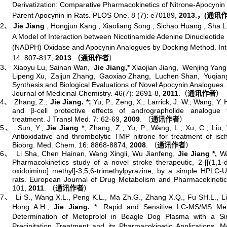
Derivatization: Comparative Pharmacokinetics of Nitrone-Apocynin 
Parent Apocynin in Rats. PLOS One. 8 (7): e70189,
2013
.
(
，
通讯
2、
Jie Jiang
, Hongjun Kang , Xiaoliang Song , Sichao Huang , Sha L
A Model of Interaction between Nicotinamide Adenine Dinucleotid
(NADPH) Oxidase and Apocynin Analogues by Docking Method.
Int
14
: 807-817,
2013
.
（通讯作者
）
3、
Xiaoyu Lu, Sainan Wan,
Jie Jiang,*
Xiaojian Jiang,
Wenjing Yang
Lipeng Xu,
Zaijun Zhang,
Gaoxiao Zhang,
Luchen Shan,
Yuqian
Synthesis and Biological Evaluations of Novel Apocynin Analogues
Journal of Medicinal Chemistry. 46(7): 2691-8,
2011
.
通讯作者
（
）
4、
Zhang, Z.;
Jie Jiang. *;
Yu, P.; Zeng, X.; Larrick, J. W.; Wang, Y.
and β-cell protective effects of andrographolide analogue 
treatment. J Transl Med. 7: 62-69,
2009
.
通讯作者
（
）
5、
Sun, Y.;
Jie Jiang
*; Zhang, Z.; Yu, P.; Wang, L.; Xu, C.; Liu,
Antioxidative and thrombolytic TMP nitrone for treatment of isc
Bioorg. Med. Chem. 16: 8868-8874,
2008
.
通讯作者
（
）
6、
Li Sha, Chen Hainan, Wang Xingli, Wu Jianfeng,
Jie Jiang *,
Wa
Pharmacokinetics study of a novel stroke therapeutic, 2-[[(1,1-d
oxidoimino] methyl]-3,5,6-trimethylpyrazine, by a simple HPLC-
rats. European Journal of Drug Metabolism and Pharmacokinetics
101,
2011
.
通讯作者
（
）
7、
Li S., Wang X.L., Peng K.L., Ma Zh.G., Zhang X.Q., Fu SH.L., Li X
Hong A.H.,
Jie Jiang.
*
. Rapid and Sensitive LC-MS/MS Met
Determination of Metoprolol in Beagle Dog Plasma with a Si
Precipitation Treatment and its Pharmacokinetic Applications.
M