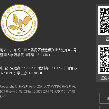
暨
地址：广东省广州市番禺区新造镇兴业大道东855号
暨南大学药学院（邮编：511436 ）
电话：党政办 37331241；教科办 37331255；研管办
37331291；学工办 37330850
暨南
Copyright © 版权所有 © 暨南大学药学院 版权所有.
广州
ICP备案号：粤ICP备 12087612号 技术支持：
达仁