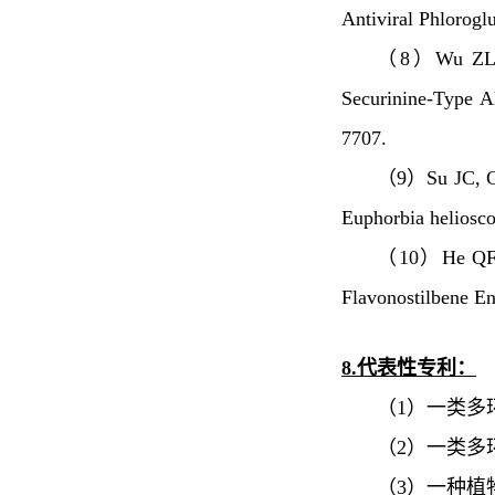
Antiviral Phlorog
（8）Wu ZL, H
Securinine-Type A
7707.
（9）Su JC, Ch
Euphorbia heliosco
（10）He QF, 
Flavonostilbene E
8.代表性专利：
（1）一类多
（2）一类多
（3）一种植