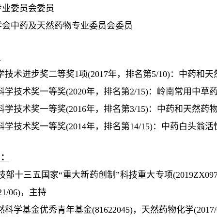
专业委员会委员
学会中药及天然药物专业委员会委员
：
学技术进步奖二等奖
1
项
(2017
年，排名第
5/10)
：中药和天
科学技术奖一等奖
(2020
年，排名第
2/15)
：岭南常用中草
科学技术奖一等奖
(2016
年，排名第
3/15)
：中药和天然药
科学技术奖一等奖
(2014
年，排名第
14/15)
：中药白头翁活
目：
技部十三五国
家“重大新药创制”科技
重大专项
(
2019ZX097
21/06
)
，主持
然科学基金优秀青年基金
(
81622045
)
，天然药物化学
(2017