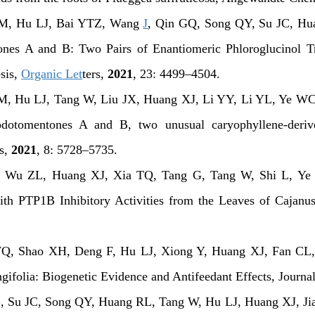
 Hu LJ, Bai YTZ, Wang
J
, Qin GQ, Song QY, Su JC, Hu
nes A and B: Two Pairs of Enantiomeric Phloroglucinol 
sis,
Organic Let
ters
,
20
21
,
23
: 4499–4504.
Hu LJ, Tang W, Liu JX, Huang XJ, Li YY, Li YL, Ye W
odotomentones A and B, two unusual caryophyllene-deri
s
,
2021
,
8
: 5728–5735.
u ZL, Huang XJ, Xia TQ, Tang G, Tang W, Shi L, Y
ith PTP1B Inhibitory Activities from the Leaves of
Cajanus
 Shao XH, Deng F, Hu LJ, Xiong Y, Huang XJ, Fan CL
gifolia
: Biogenetic Evidence and Antifeedant Effects,
Journal
Su JC, Song QY, Huang RL, Tang W, Hu LJ, Huang XJ, Ji