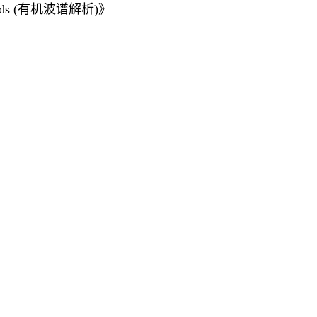
ds (
有机波谱解析
)
》