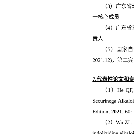
（3）广东省
一核心成员
（4）广东省
责人
（5）国家
2021.12
)
，第二完
7.代表性论文和
（1）He QF, W
Securinega Alkalo
Edition
,
20
21
,
60
:
（2）Wu ZL, Zh
indolizidine alkalo