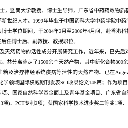
士，暨南大学教授、博士生导师，广东省中药药效物质
部新世纪人才。
1999
年毕业于中国药科大学中药学院中药
读博士学位期间，于
2004
年
2
月至
2006
年
4
月间，赴香港科
先后任博士后、副教授、教授职位。
及天然药物的活性成分开展研究工作。近年来，已先后
究。共分离鉴定了
1500
余个天然产物，其中新化合物
800
血糖及治疗神经系统疾病等活性的天然产物。已在
Angew
化学领域国际权威期刊发表
SCI
收录论文
145
篇；作为项目
专项、国家自然科学基金面上及青年基金项目、广东省自
23
项
)
、
PCT
专利
2
项；获国家科学技术进步奖二等奖
1
项、