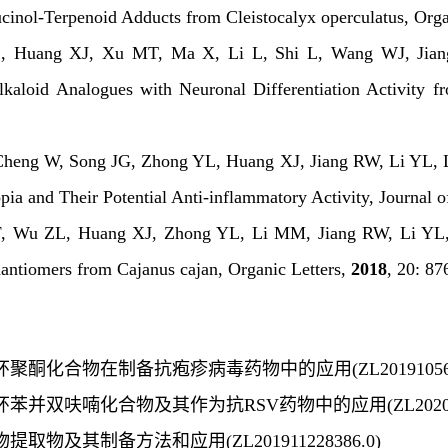
lucinol-Terpenoid Adducts from
Cleistocalyx operculatus
,
Orga
uang XJ, Xu MT, Ma X, Li L, Shi L, Wang WJ, Jia
lkaloid Analogues with Neuronal Differentiation Activity 
eng W, Song JG, Zhong YL, Huang XJ, Jiang RW, Li YL,
pia
and Their Potential Anti-inflammatory Activity,
Journal o
Wu ZL, Huang XJ, Zhong YL, Li MM, Jiang RW, Li YL
nantiomers from
Cajanus cajan
,
Organic Letters
,
2018
,
20
: 87
环聚酮化合物在制备抗疱疹病毒药物中的应用
(ZL20191056
环苯并双呋喃化合物及其作为抗
RSV
药物中的应用
(ZL2020
物提取物及其制备方法和应用
(ZL201911228386.0)