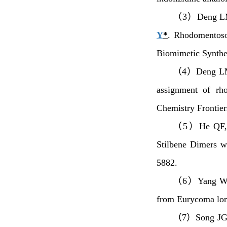
（3）Deng LM,
Y
*
. Rhodomentoso
Biomimetic Synthe
（4）Deng LM, 
assignment of rh
Chemistry Frontier
（5）He QF, W
Stilbene Dimers w
5882.
（6）Yang WQ,
from
Eurycoma lon
（7）Song JG, 