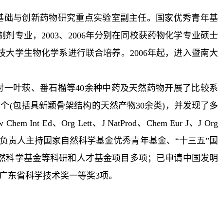
基础与创新药物研究重点实验室副主任。国家优秀青年基
制剂专业，
2003
、
2006
年分别在同校获药物化学专业硕
技大学生物化学系进行联合培养。
2006
年起，进入暨南
对一叶萩、番石榴等
40
余种中药及天然药物开展了比较
余个
(
包括具新颖骨架结构的天然产物
30
余类
)
，并发现了
 Chem Int Ed
、
Org Let
t
、
J Nat
Prod
、
Chem Eur J
、
J Or
负责人主持国家自然科学基金优秀青年基金、“十三五”
然科学基金等科研和人才基金项目多项；已申请中国发明
广东省科学技术奖一等奖
3
项。