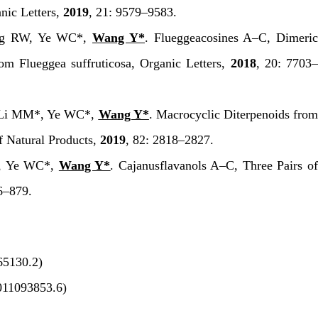
nic Letters
,
2019
,
21
: 9579–9583.
ng RW, Ye WC*,
Wang Y*
. Flueggeacosines A–C, Dimeri
from
Flueggea suffruticosa
,
Organic Letters
,
2018
,
20
: 7703
 Li MM*, Ye WC*,
Wang Y*
. Macrocyclic Diterpenoids fro
f Natural Products
,
2019
,
82
: 2818–2827.
, Ye WC*,
Wang Y*
. Cajanusflavanols A–C, Three Pairs o
6–879.
5130.2)
11093853.6)