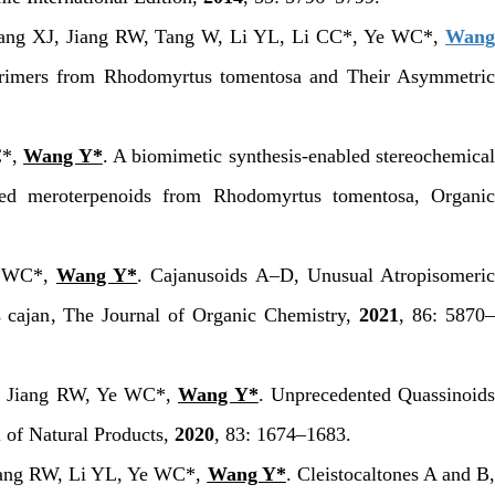
ang XJ, Jiang RW, Tang W, Li YL, Li CC*, Ye WC*,
Wan
Trimers from
Rhodomyrtus tomentosa
and Their Asymmetri
C*,
Wang Y*
. A biomimetic synthesis-enabled stereochemica
ved meroterpenoids from
Rhodomyrtus tomentosa
,
Organi
e WC*,
Wang Y*
. Cajanusoids A–D, Unusual Atropisomeric
 cajan
,
The Journal of Organic Chemistry
,
2021
,
86
: 5870
, Jiang RW, Ye WC*,
Wang Y*
. Unprecedented Quassinoid
 of Natural Products
,
2020
,
83
: 1674–1683.
ang RW, Li YL, Ye WC*,
Wang Y*
. Cleistocaltones A and B