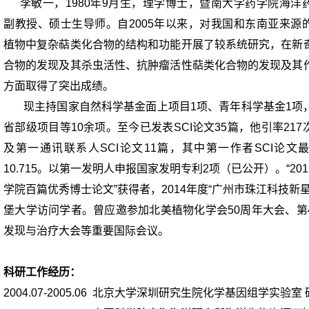
李敏一，
1980
年
9
月生，理学博士，暨南大学药学院海洋
副教授、硕士生导师。自
2005
年以来，对我国和东南亚来源
植物中复杂萜类化合物的结构和功能开展了较系统研究，在新
合物的发现及其杀虫活性、抗肿瘤活性萜类化合物的发现及其
方面取得了突出成绩。
现主持国家自然科学基金面上项目
1
项、青年科学基金
1
项
省部级项目等
10
余项。至今已发表
SCI
论文
35
篇，他引率
217
及第一通讯联系人
SCI
论文
11
篇，其中第一作者
SCI
论文
10.715
。以第一发明人申报国家发明专利
2
项（已公开）。
“201
学院百篇优秀博士论文
”
获得者，
2014
年度
“
广州市珠江科技新
堡大学访问学者。曾应邀参加北美植物化学会
50
周年大会、第
发现与治疗大会等重要国际会议。
科研工作经历：
2004.07-2005.06
北京大学深圳研究生院化学基因组学实验室