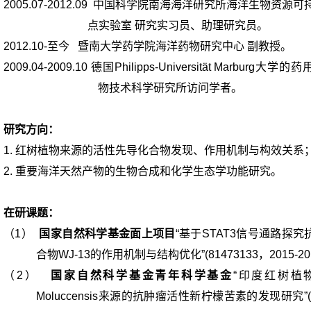
2005.07-2012.09
中国科学院南海海洋研究所海洋生物资源可
点实验室
研究实习员、助理研究员。
2012.10-
至今
暨南大学药学院海洋药物研究中心
副教授。
2009.04-2009.10
德国
Philipps-Universität Marburg
大学的药
物技术科学研究所访问学者。
研究方向：
1.
红树植物来源的活性先导化合物发现、作用机制与构效关系
2.
重要海洋天然产物的生物合成和化学生态学功能研究。
在研课题：
（1）
国家自然科学基金面上项目
“
基于
STAT3
信号通路探究
合物
WJ-13
的作用机制与结构优化
”(
81473133
，
2015-20
（2）
国家自然科学基金青年科学基金
“
印度红树植
Moluccensis
来源的抗肿瘤活性新柠檬苦素的发现研究
”