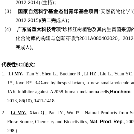
2012-2014) (
主持
)
；
（3）
国家自然科学基金杰出青年基金项目
“
天然药物化学
”
2012-2015)(
第二完成人
)
；
（4）
广东省重大科技专项
“
珍稀红树植物及其内生真菌来源
化合物库的构建与创新研发
”(2011A080403020
，
2012
完成人
)
。
代表性
SCI
论文：
1.
Li MY.
, Tian Y., Shen L., Buettner R., Li HZ., Liu L., Yuan YC
J.*, Jove R*. 3-
O
-methylthespesilactam, a new small-molecule a
JAK inhibitor against A2058 human melanoma cells,
Biochem. 
2013, 86(10), 1411-1418.
2.
Li MY.
, Xiao Q., Pan JY., Wu J*. Natural Products from 
Flora: Source, Chemistry and Bioactivities,
Nat. Prod. Rep.
, 200
298.)