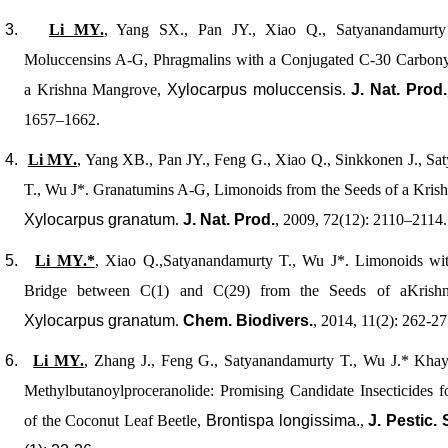
3.
Li MY.
, Yang SX., Pan JY., Xiao Q., Satyanandamurt
Moluccensins A-G, Phragmalins with a Conjugated C-30 Carbon
a Krishna Mangrove,
Xylocarpus moluccensis
.
J. Nat. Prod.
1657–1662.
4.
Li MY.
, Yang XB., Pan JY., Feng G., Xiao Q., Sinkkonen J., S
T., Wu J*. Granatumins A-G, Limonoids from the Seeds of a Kris
Xylocarpus granatum
.
J. Nat. Prod.
, 2009, 72(12): 2110–2114.
5.
Li MY.*
, Xiao Q.,Satyanandamurty T., Wu J*. Limonoids w
Bridge between C(1) and C(29) from the Seeds of aKrish
Xylocarpus granatum
.
Chem. Biodivers.
, 2014, 11(2): 262-27
6.
Li MY.
, Zhang J., Feng G., Satyanandamurty T., Wu J.* Khay
Methylbutanoylproceranolide: Promising Candidate Insecticides f
of the Coconut Leaf Beetle,
Brontispa longissima.
,
J. Pestic. 