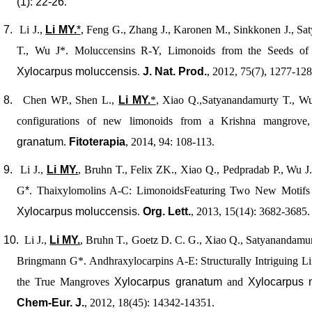
(1): 22-26
.
7.
Li J.,
Li MY.
*
, Feng G., Zhang J., Karonen M., Sinkkonen J., Sa
T., Wu J*. Moluccensins R-Y, Limonoids from the Seeds of
Xylocarpus moluccensis
.
J. Nat. Prod.
, 2012, 75(7), 1277-128
8.
Chen WP., Shen L.,
Li MY.
*
, Xiao Q.,Satyanandamurty T., Wu
configurations of new limonoids from a Krishna mangrov
granatum
.
Fitoterapia
, 2014, 94: 108-113.
9.
Li J.,
Li MY.
, Bruhn T., Felix ZK., Xiao Q., Pedpradab P., Wu 
G
*
. Thaixylomolins A-C: LimonoidsFeaturing Two New Motifs
Xylocarpus moluccensis
.
Org. Lett.
, 2013, 15(14): 3682-3685.
10.
Li J.,
Li MY.
, Bruhn T., Goetz D. C. G., Xiao Q., Satyanandamur
Bringmann G*. Andhraxylocarpins A-E: Structurally Intriguing L
the True Mangroves
Xylocarpus granatum
and
Xylocarpus 
Chem-Eur. J.
, 2012, 18(45): 14342-14351.